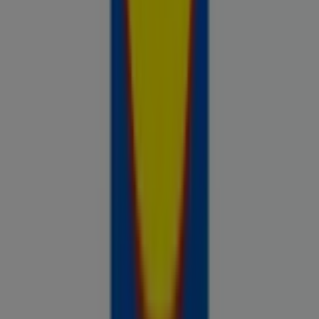
Prospecto.ee on osa Shopfully,
tehnoloogiaettevõttest, mis leiutab kohaliku ostlemise
üle maailma uuesti.
ETTEVÕTE
KONTAKT