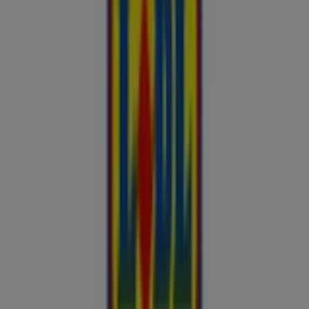
Buroomaailm
Kaubamaja
Kroonikeskus
Tooriista Market
Tupperware
Fixus24
Blåkläder
Britton
Otto
Bon prix
Pepco
Chicco
Takko fashion