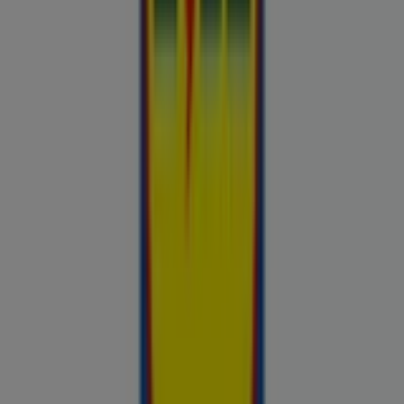
Chilli
Lidl
kauplused sinu lähedal
tallinn
tartu
narva
parnu
kohtla-
jarve
viljandi
maardu
rakvere
kuressaare-kuressaare-
1498
sillamae
voru
viru
tori-tori-3952
haapsalu
valga
johvi
Vaata rohkem linnu
Avasta kõige tulusamad pakkumised
linnas Aegviidu
Võrdle kohalike kaupluste hindu piirkonnas Aegviidu ja tee
prospecto.ee abil targemaid ostuotsuseid. Sirvi Rimi, Selveri,
Maxima ja teiste lähikaupluste kehtivaid kliendilehti ja
kampaaniaid — kõik ühest kohast —, et hinnata pakkumisi enne
raha kulutamist. Meie platvorm annab Aegviidu ostjatele
vajaliku hinnainfo, et teha targemaid valikuid. Vaata, mis on sel