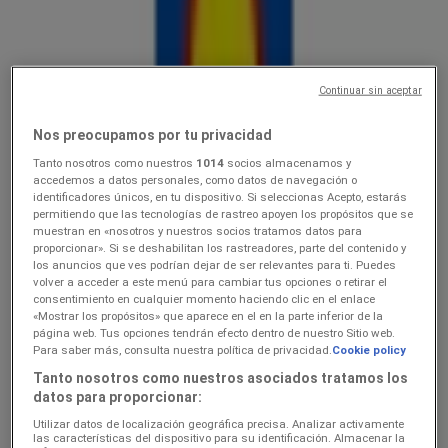
Lidl
Ainult valitud Lidli poodides
Continuar sin aceptar
Hinnainfo kehtib kuni 16.8
Aegviidu
Just lisatud
Nos preocupamos por tu privacidad
Tanto nosotros como nuestros
1014
socios almacenamos y
accedemos a datos personales, como datos de navegación o
identificadores únicos, en tu dispositivo. Si seleccionas Acepto, estarás
Lidl
permitiendo que las tecnologías de rastreo apoyen los propósitos que se
muestran en «nosotros y nuestros socios tratamos datos para
10.0816.08
proporcionar». Si se deshabilitan los rastreadores, parte del contenido y
los anuncios que ves podrían dejar de ser relevantes para ti. Puedes
volver a acceder a este menú para cambiar tus opciones o retirar el
Hinnainfo kehtib kuni 16.8
Aegviidu
consentimiento en cualquier momento haciendo clic en el enlace
«Mostrar los propósitos» que aparece en el en la parte inferior de la
página web. Tus opciones tendrán efecto dentro de nuestro Sitio web.
Para saber más, consulta nuestra política de privacidad.
Cookie policy
Lidl
Tanto nosotros como nuestros asociados tratamos los
datos para proporcionar:
Koolitarvete kataloog 2026
Utilizar datos de localización geográfica precisa. Analizar activamente
Hinnainfo kehtib kuni 6.9
Aegviidu
las características del dispositivo para su identificación. Almacenar la