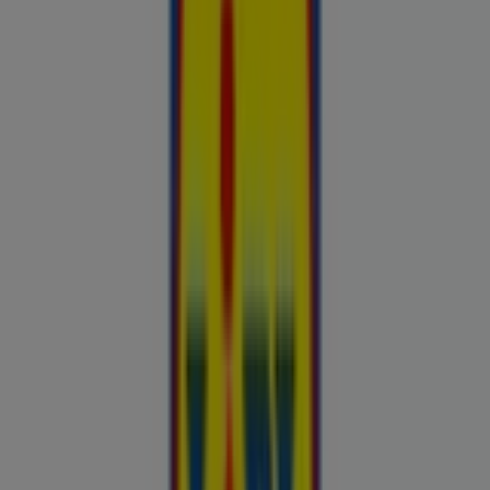
Esiletõstetud pakkumised
uluki liha
Kapellimänguaparaadid
veebikaamera
jäätis
LEGO
KLOTSID
telefonid
külmkapp
aiamööbel
mobiiltelefonid
Kliendilehed ja parimad pakkumised
linnas Aegviidu
Autoekspert
Automaailm