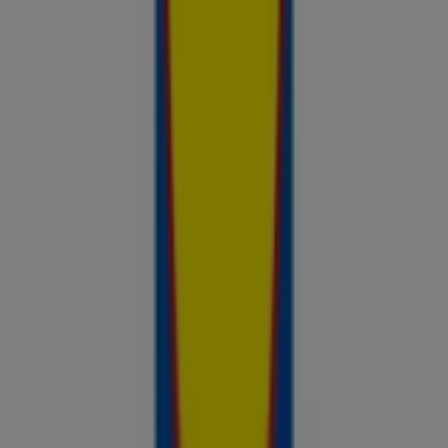
nädalal saadaval, võrdle kaupluste pakkumisi ja tea alati, kus
sinu raha kõige rohkem väärt on.
Reklaam