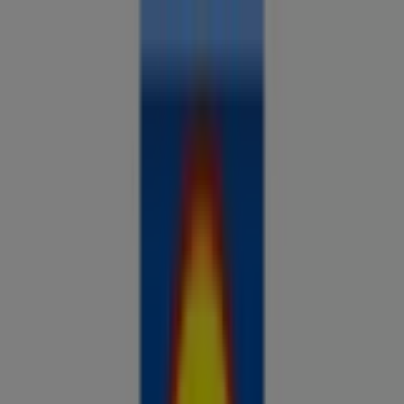
Sa oled siin:
Aegviidu
Kõik
supermarketid
kodu- ja kehahooldus
DIY
autod ja
mootorid
lapsepõlv ja mängud
riided ja aksessuaarid
Reklaam
Analüüsi hindu ja säästa piirkonnas
Aegviidu
Just lisatud