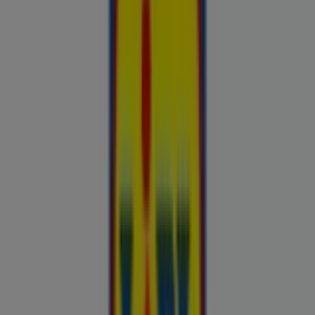
Esiletõstetud pakkumised
uluki liha
Kapellimänguaparaadid
veebikaamera
jäätis
LEGO
KLOTSID
telefonid
külmkapp
aiamööbel
mobiiltelefonid
Kliendilehed ja parimad pakkumised
linnas Kanepi
Autoekspert
Automaailm