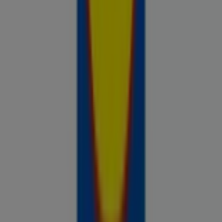
Prospecto.ee on osa Shopfully,
tehnoloogiaettevõttest, mis leiutab kohaliku ostlemise
üle maailma uuesti.
ETTEVÕTE
KONTAKT