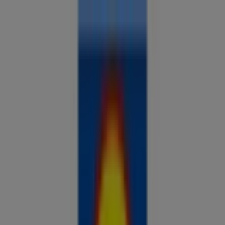
Sa oled siin:
Kanepi
Kõik
supermarketid
kodu- ja kehahooldus
DIY
autod ja
mootorid
lapsepõlv ja mängud
riided ja aksessuaarid
Reklaam
Analüüsi hindu ja säästa piirkonnas
Kanepi
Veel 3 päeva