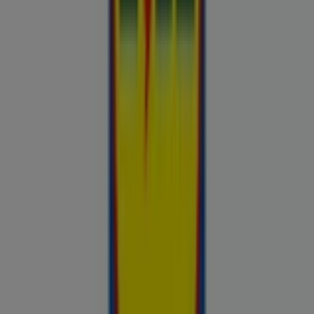
Chilli
Lidl
kauplused sinu lähedal
tallinn
tartu
narva
parnu
kohtla-
jarve
viljandi
maardu
rakvere
kuressaare-kuressaare-
1498
sillamae
voru
viru
tori-tori-3952
haapsalu
valga
johvi
Vaata rohkem linnu
Avasta kõige tulusamad pakkumised
linnas Kanepi
Võrdle kohalike kaupluste hindu piirkonnas Kanepi ja tee
prospecto.ee abil targemaid ostuotsuseid. Sirvi Rimi, Selveri,
Maxima ja teiste lähikaupluste kehtivaid kliendilehti ja
kampaaniaid — kõik ühest kohast —, et hinnata pakkumisi enne
raha kulutamist. Meie platvorm annab Kanepi ostjatele
vajaliku hinnainfo, et teha targemaid valikuid. Vaata, mis on sel