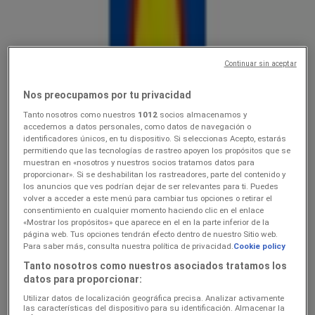
Lidl
Ainult valitud Lidli poodides
Continuar sin aceptar
Hinnainfo kehtib kuni 9.8
Kanepi
Veel 3 päeva
Nos preocupamos por tu privacidad
Tanto nosotros como nuestros
1012
socios almacenamos y
accedemos a datos personales, como datos de navegación o
identificadores únicos, en tu dispositivo. Si seleccionas Acepto, estarás
Lidl
permitiendo que las tecnologías de rastreo apoyen los propósitos que se
muestran en «nosotros y nuestros socios tratamos datos para
3.089.08
proporcionar». Si se deshabilitan los rastreadores, parte del contenido y
los anuncios que ves podrían dejar de ser relevantes para ti. Puedes
volver a acceder a este menú para cambiar tus opciones o retirar el
Hinnainfo kehtib kuni 9.8
Kanepi
consentimiento en cualquier momento haciendo clic en el enlace
«Mostrar los propósitos» que aparece en el en la parte inferior de la
página web. Tus opciones tendrán efecto dentro de nuestro Sitio web.
Para saber más, consulta nuestra política de privacidad.
Cookie policy
Lidl
Tanto nosotros como nuestros asociados tratamos los
datos para proporcionar:
Koolitarvete kataloog 2026
Utilizar datos de localización geográfica precisa. Analizar activamente
Hinnainfo kehtib kuni 6.9
Kanepi
las características del dispositivo para su identificación. Almacenar la