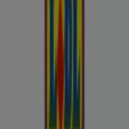
Buroomaailm
Kaubamaja
Kroonikeskus
Tooriista Market
Tupperware
Fixus24
Blåkläder
Britton
Otto
Bon prix
Pepco
Chicco
Takko fashion