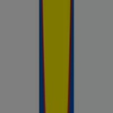
nädalal saadaval, võrdle kaupluste pakkumisi ja tea alati, kus
sinu raha kõige rohkem väärt on.
Reklaam