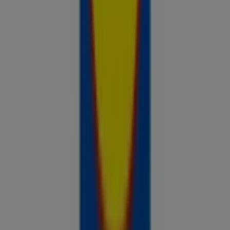
Prospecto.ee on osa Shopfully,
tehnoloogiaettevõttest, mis leiutab kohaliku ostlemise
üle maailma uuesti.
ETTEVÕTE
KONTAKT