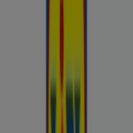
Esiletõstetud pakkumised
uluki liha
Kapellimänguaparaadid
veebikaamera
jäätis
LEGO
KLOTSID
telefonid
külmkapp
aiamööbel
mobiiltelefonid
Kliendilehed ja parimad pakkumised
linnas Karksi-Nuia
Autoekspert
Automaailm