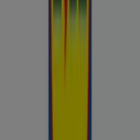
Chilli
Lidl
kauplused sinu lähedal
tallinn
tartu
narva
parnu
kohtla-
jarve
viljandi
maardu
rakvere
kuressaare-kuressaare-
1498
sillamae
voru
viru
tori-tori-3952
haapsalu
valga
johvi
Vaata rohkem linnu
Avasta kõige tulusamad pakkumised
linnas Karksi-Nuia
Võrdle kohalike kaupluste hindu piirkonnas Karksi-Nuia ja tee
prospecto.ee abil targemaid ostuotsuseid. Sirvi Rimi, Selveri,
Maxima ja teiste lähikaupluste kehtivaid kliendilehti ja
kampaaniaid — kõik ühest kohast —, et hinnata pakkumisi enne
raha kulutamist. Meie platvorm annab Karksi-Nuia ostjatele
vajaliku hinnainfo, et teha targemaid valikuid. Vaata, mis on sel