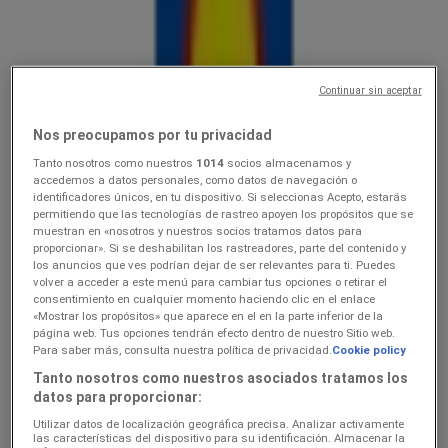
Lidl
Ainult valitud Lidli poodides
Continuar sin aceptar
Hinnainfo kehtib kuni 9.8
Karksi-Nuia
Veel 2 päeva
Nos preocupamos por tu privacidad
Tanto nosotros como nuestros
1014
socios almacenamos y
accedemos a datos personales, como datos de navegación o
identificadores únicos, en tu dispositivo. Si seleccionas Acepto, estarás
Lidl
permitiendo que las tecnologías de rastreo apoyen los propósitos que se
muestran en «nosotros y nuestros socios tratamos datos para
3.089.08
proporcionar». Si se deshabilitan los rastreadores, parte del contenido y
los anuncios que ves podrían dejar de ser relevantes para ti. Puedes
volver a acceder a este menú para cambiar tus opciones o retirar el
Hinnainfo kehtib kuni 9.8
Karksi-Nuia
consentimiento en cualquier momento haciendo clic en el enlace
«Mostrar los propósitos» que aparece en el en la parte inferior de la
página web. Tus opciones tendrán efecto dentro de nuestro Sitio web.
Para saber más, consulta nuestra política de privacidad.
Cookie policy
Lidl
Tanto nosotros como nuestros asociados tratamos los
datos para proporcionar:
Koolitarvete kataloog 2026
Utilizar datos de localización geográfica precisa. Analizar activamente
Hinnainfo kehtib kuni 6.9
Karksi-Nuia
las características del dispositivo para su identificación. Almacenar la