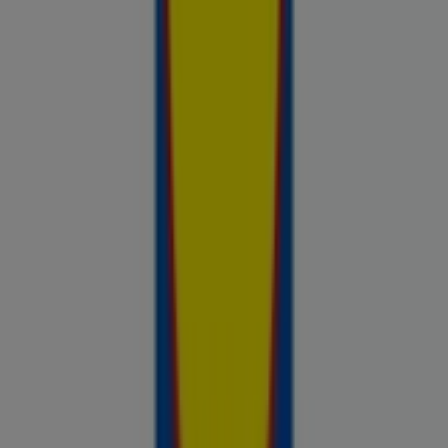
nädalal saadaval, võrdle kaupluste pakkumisi ja tea alati, kus
sinu raha kõige rohkem väärt on.
Reklaam