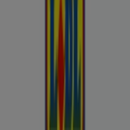
Buroomaailm
Kaubamaja
Kroonikeskus
Tooriista Market
Tupperware
Fixus24
Blåkläder
Britton
Otto
Bon prix
Pepco
Chicco
Takko fashion