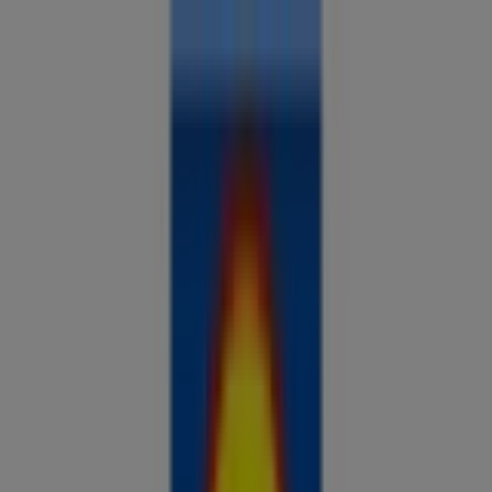
Sa oled siin:
Karksi-Nuia
Kõik
supermarketid
kodu- ja kehahooldus
DIY
autod ja
mootorid
lapsepõlv ja mängud
riided ja aksessuaarid
Reklaam
Analüüsi hindu ja säästa piirkonnas
Karksi-Nuia
Veel 2 päeva