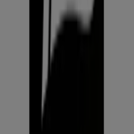
Prospecto.ee on osa Shopfully,
tehnoloogiaettevõttest, mis leiutab kohaliku ostlemise
üle maailma uuesti.
ETTEVÕTE
KONTAKT
Kategooriad
Kauplused
Jälgi keskkonda Prospecto