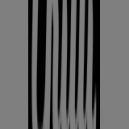
KLOTSID
telefonid
külmkapp
aiamööbel
mobiiltelefonid
Võrdle Kodu- ja kehahooldus hindeid linnas Karksi-Nuia
kohalike kaupluste vahel. Prospecto.ee koondab aktuaalseid
kliendilehti Rimist, Selverist ja muudest kauplustest, et
saaksid Kodu- ja kehahooldus pakkumisi linnas Karksi-Nuia
võrrelda ja leida parima väärtuse, külastamata mitut kauplust.
Kasuta Prospecto.ee lehte, et jälgida Kodu- ja kehahooldus
hindeid linnas Karksi-Nuia nädal-nädalalt, leida tegelikke
säästusid ja ostle enesekindlalt — teades, et oled enne
otsuse tegemist hindeid võrdlenud.
Mine kategooria kodu- ja kehahooldus pakkumiste juurde
Reklaam