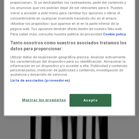
kehahooldus hindeid linnas
proporcionar». Si se deshabilitan los rastreadores, parte del contenido y
los anuncios que ves podrían dejar de ser relevantes para ti. Puedes
Karksi-Nuia — kliendilehed ja
volver a acceder a este menú para cambiar tus opciones o retirar el
consentimiento en cualquier momento haciendo clic en el enlace
parimad pakkumised
«Mostrar los propósitos» que aparece en el en la parte inferior de la
página web. Tus opciones tendrán efecto dentro de nuestro Sitio web.
Para saber más, consulta nuestra política de privacidad.
Cookie policy
Oleme peagi avaldamas keti kodu- ja kehahooldus pakkumisi
Tanto nosotros como nuestros asociados tratamos los
datos para proporcionar:
Nädalapakkumised ja kliendilehed
Utilizar datos de localización geográfica precisa. Analizar activamente
asukohas Karksi-Nuia
las características del dispositivo para su identificación. Almacenar la
información en un dispositivo y/o acceder a ella. Publicidad y contenido
personalizados, medición de publicidad y contenido, investigación de
audiencia y desarrollo de servicios.
Tupperware
Lista de asociados (proveedores)
Chilli
Mostrar los propósitos
Acepto
Kliendilehed ja parimad pakkumised
linnas Karksi-Nuia
uluki liha
Kapellimänguaparaadid
veebikaamera
jäätis
LEGO