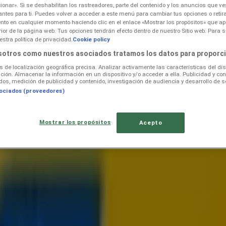
ionar». Si se deshabilitan los rastreadores, parte del contenido y los anuncios que ve
antes para ti. Puedes volver a acceder a este menú para cambiar tus opciones o retira
nto en cualquier momento haciendo clic en el enlace «Mostrar los propósitos» que ap
erior de la página web. Tus opciones tendrán efecto dentro de nuestro Sitio web. Para 
stra política de privacidad.
Cookie policy
sotros como nuestros asociados tratamos los datos para proporci
os de localización geográfica precisa. Analizar activamente las características del dis
ación. Almacenar la información en un dispositivo y/o acceder a ella. Publicidad y co
os, medición de publicidad y contenido, investigación de audiencia y desarrollo de se
sociados (proveedores)
ed, kataloogid ja kampaaniad
Mostrar los propósitos
Acepto