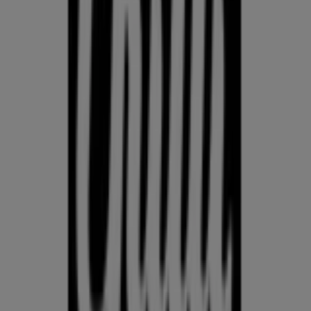
KLOTSID
telefonid
külmkapp
aiamööbel
mobiiltelefonid
Võrdle Kodu- ja kehahooldus hindeid linnas Kehra kohalike
kaupluste vahel. Prospecto.ee koondab aktuaalseid
kliendilehti Rimist, Selverist ja muudest kauplustest, et
saaksid Kodu- ja kehahooldus pakkumisi linnas Kehra võrrelda
ja leida parima väärtuse, külastamata mitut kauplust. Kasuta
Prospecto.ee lehte, et jälgida Kodu- ja kehahooldus hindeid
linnas Kehra nädal-nädalalt, leida tegelikke säästusid ja ostle
enesekindlalt — teades, et oled enne otsuse tegemist
hindeid võrdlenud.
Mine kategooria kodu- ja kehahooldus pakkumiste juurde
Reklaam