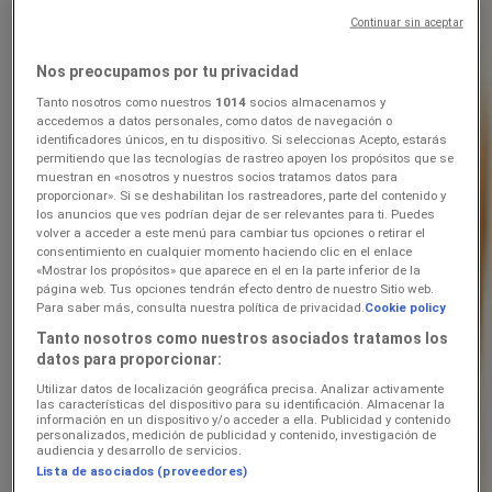
Continuar sin aceptar
Buroomaailm Keila –
pakkumised, kataloogid ja
Nos preocupamos por tu privacidad
Tanto nosotros como nuestros
1014
socios almacenamos y
kampaaniad
accedemos a datos personales, como datos de navegación o
identificadores únicos, en tu dispositivo. Si seleccionas Acepto, estarás
permitiendo que las tecnologías de rastreo apoyen los propósitos que se
muestran en «nosotros y nuestros socios tratamos datos para
Jälgi pakkumisi
proporcionar». Si se deshabilitan los rastreadores, parte del contenido y
los anuncios que ves podrían dejar de ser relevantes para ti. Puedes
Oleme peagi avaldamas keti Buroomaailm pakkumisi
volver a acceder a este menú para cambiar tus opciones o retirar el
consentimiento en cualquier momento haciendo clic en el enlace
«Mostrar los propósitos» que aparece en el en la parte inferior de la
Reklaam
página web. Tus opciones tendrán efecto dentro de nuestro Sitio web.
Para saber más, consulta nuestra política de privacidad.
Cookie policy
Tanto nosotros como nuestros asociados tratamos los
datos para proporcionar:
Utilizar datos de localización geográfica precisa. Analizar activamente
las características del dispositivo para su identificación. Almacenar la
información en un dispositivo y/o acceder a ella. Publicidad y contenido
personalizados, medición de publicidad y contenido, investigación de
audiencia y desarrollo de servicios.
Lista de asociados (proveedores)