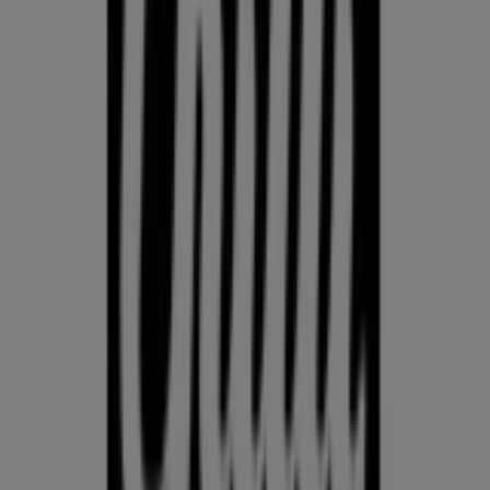
KLOTSID
telefonid
külmkapp
aiamööbel
mobiiltelefonid
Võrdle Kodu- ja kehahooldus hindeid linnas Koeru kohalike
kaupluste vahel. Prospecto.ee koondab aktuaalseid
kliendilehti Rimist, Selverist ja muudest kauplustest, et
saaksid Kodu- ja kehahooldus pakkumisi linnas Koeru võrrelda
ja leida parima väärtuse, külastamata mitut kauplust. Kasuta
Prospecto.ee lehte, et jälgida Kodu- ja kehahooldus hindeid
linnas Koeru nädal-nädalalt, leida tegelikke säästusid ja ostle
enesekindlalt — teades, et oled enne otsuse tegemist
hindeid võrdlenud.
Mine kategooria kodu- ja kehahooldus pakkumiste juurde
Reklaam