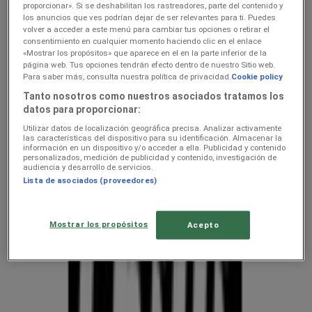
kehahooldus hindeid linnas
proporcionar». Si se deshabilitan los rastreadores, parte del contenido y
los anuncios que ves podrían dejar de ser relevantes para ti. Puedes
Koeru — kliendilehed ja
volver a acceder a este menú para cambiar tus opciones o retirar el
consentimiento en cualquier momento haciendo clic en el enlace
parimad pakkumised
«Mostrar los propósitos» que aparece en el en la parte inferior de la
página web. Tus opciones tendrán efecto dentro de nuestro Sitio web.
Para saber más, consulta nuestra política de privacidad.
Cookie policy
Oleme peagi avaldamas keti kodu- ja kehahooldus pakkumisi
Tanto nosotros como nuestros asociados tratamos los
datos para proporcionar:
Nädalapakkumised ja kliendilehed
Utilizar datos de localización geográfica precisa. Analizar activamente
asukohas Koeru
las características del dispositivo para su identificación. Almacenar la
información en un dispositivo y/o acceder a ella. Publicidad y contenido
personalizados, medición de publicidad y contenido, investigación de
audiencia y desarrollo de servicios.
Tupperware
Lista de asociados (proveedores)
Chilli
Mostrar los propósitos
Acepto
Kliendilehed ja parimad pakkumised
linnas Koeru
uluki liha
Kapellimänguaparaadid
veebikaamera
jäätis
LEGO