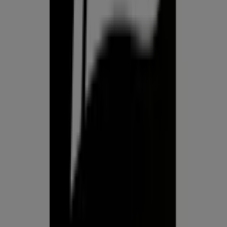
Prospecto.ee on osa Shopfully,
tehnoloogiaettevõttest, mis leiutab kohaliku ostlemise
üle maailma uuesti.
ETTEVÕTE
KONTAKT
Kategooriad
Kauplused
Jälgi keskkonda Prospecto