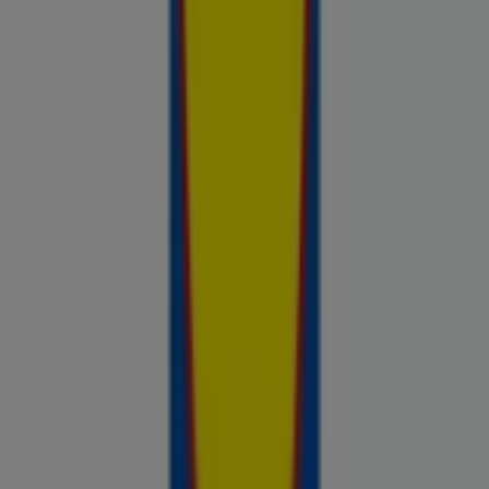
nädalal saadaval, võrdle kaupluste pakkumisi ja tea alati, kus
sinu raha kõige rohkem väärt on.
Reklaam