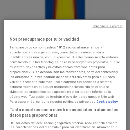
Lidl
Ainult valitud Lidli poodides
Continuar sin aceptar
Hinnainfo kehtib kuni 9.8
Kohtla-Järve
Veel 3 päeva
Nos preocupamos por tu privacidad
Tanto nosotros como nuestros
1012
socios almacenamos y
accedemos a datos personales, como datos de navegación o
identificadores únicos, en tu dispositivo. Si seleccionas Acepto, estarás
Lidl
permitiendo que las tecnologías de rastreo apoyen los propósitos que se
muestran en «nosotros y nuestros socios tratamos datos para
3.089.08
proporcionar». Si se deshabilitan los rastreadores, parte del contenido y
los anuncios que ves podrían dejar de ser relevantes para ti. Puedes
volver a acceder a este menú para cambiar tus opciones o retirar el
Hinnainfo kehtib kuni 9.8
Kohtla-Järve
consentimiento en cualquier momento haciendo clic en el enlace
«Mostrar los propósitos» que aparece en el en la parte inferior de la
página web. Tus opciones tendrán efecto dentro de nuestro Sitio web.
Para saber más, consulta nuestra política de privacidad.
Cookie policy
Lidl
Tanto nosotros como nuestros asociados tratamos los
datos para proporcionar:
Koolitarvete kataloog 2026
Utilizar datos de localización geográfica precisa. Analizar activamente
Hinnainfo kehtib kuni 6.9
Kohtla-Järve
las características del dispositivo para su identificación. Almacenar la