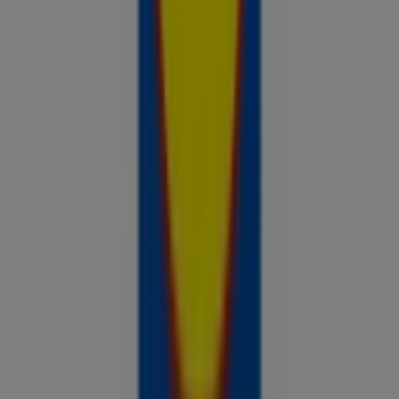
Prospecto.ee on osa Shopfully,
tehnoloogiaettevõttest, mis leiutab kohaliku ostlemise
üle maailma uuesti.
ETTEVÕTE
KONTAKT