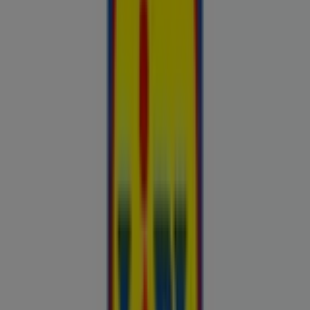
Esiletõstetud pakkumised
uluki liha
Kapellimänguaparaadid
veebikaamera
jäätis
LEGO
KLOTSID
telefonid
külmkapp
aiamööbel
mobiiltelefonid
Kliendilehed ja parimad pakkumised
linnas Kohtla-Järve
Autoekspert
Automaailm