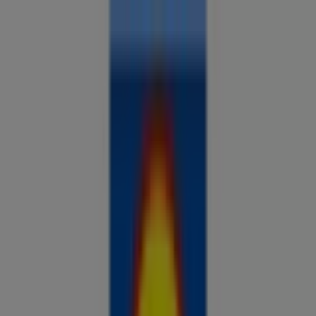
Sa oled siin:
Kohtla-Järve
Kõik
supermarketid
kodu- ja kehahooldus
DIY
autod ja
mootorid
lapsepõlv ja mängud
riided ja aksessuaarid
Reklaam
Analüüsi hindu ja säästa piirkonnas
Kohtla-Järve
Veel 3 päeva