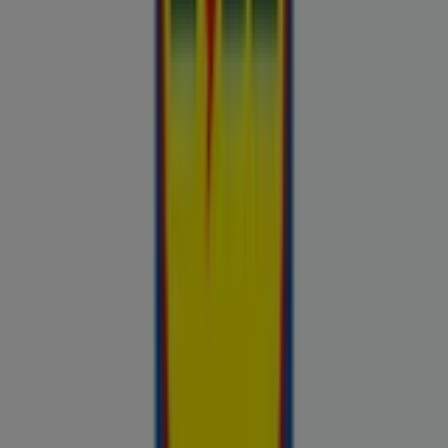
Chilli
Lidl
kauplused sinu lähedal
tallinn
tartu
narva
parnu
viljandi
maardu
rakvere
kuressaare-
kuressaare-1498
sillamae
voru
viru
tori-tori-
3952
haapsalu
valga
johvi
Vaata rohkem linnu
Avasta kõige tulusamad pakkumised
linnas Kohtla-Järve
Võrdle kohalike kaupluste hindu piirkonnas Kohtla-Järve ja tee
prospecto.ee abil targemaid ostuotsuseid. Sirvi Rimi, Selveri,
Maxima ja teiste lähikaupluste kehtivaid kliendilehti ja
kampaaniaid — kõik ühest kohast —, et hinnata pakkumisi enne
raha kulutamist. Meie platvorm annab Kohtla-Järve ostjatele
vajaliku hinnainfo, et teha targemaid valikuid. Vaata, mis on sel