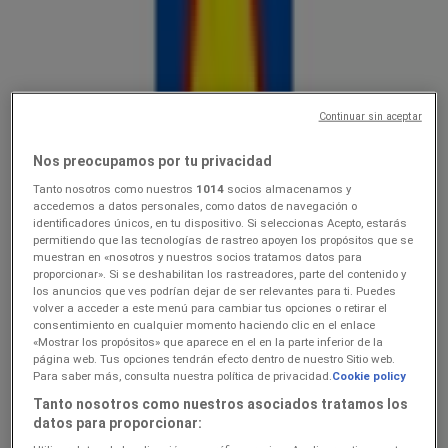
Lidl
10.0816.08
Hinnainfo kehtib kuni 16.8
Kohtla-Järve
Continuar sin aceptar
Lõpeb täna
Nos preocupamos por tu privacidad
Tanto nosotros como nuestros
1014
socios almacenamos y
Lidl
accedemos a datos personales, como datos de navegación o
identificadores únicos, en tu dispositivo. Si seleccionas Acepto, estarás
permitiendo que las tecnologías de rastreo apoyen los propósitos que se
Ainult valitud Lidli poodides
muestran en «nosotros y nuestros socios tratamos datos para
proporcionar». Si se deshabilitan los rastreadores, parte del contenido y
Lõpeb täna
Kohtla-Järve
los anuncios que ves podrían dejar de ser relevantes para ti. Puedes
Lõpeb täna
volver a acceder a este menú para cambiar tus opciones o retirar el
consentimiento en cualquier momento haciendo clic en el enlace
«Mostrar los propósitos» que aparece en el en la parte inferior de la
página web. Tus opciones tendrán efecto dentro de nuestro Sitio web.
Lidl
Para saber más, consulta nuestra política de privacidad.
Cookie policy
Tanto nosotros como nuestros asociados tratamos los
3.089.08
datos para proporcionar: