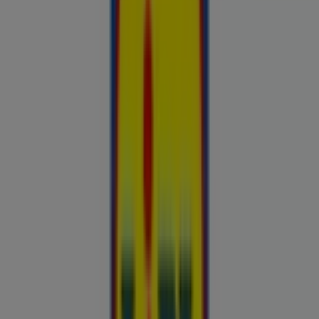
Hinnainfo kehtib kuni 31.8
Kohtla-Järve
Reklaam
Esiletõstetud pakkumised
uluki liha
Kapellimänguaparaadid
veebikaamera
jäätis
LEGO
KLOTSID
telefonid
külmkapp
aiamööbel
mobiiltelefonid