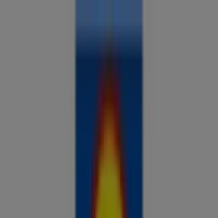
Sa oled siin:
Kohtla-Järve
Kõik
supermarketid
kodu- ja kehahooldus
DIY
autod ja
mootorid
lapsepõlv ja mängud
riided ja aksessuaarid
Reklaam
Analüüsi hindu ja säästa piirkonnas
Kohtla-Järve
Tulevased pakkumised