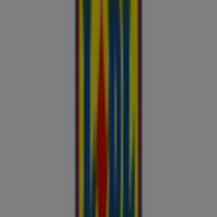
Kliendilehed ja parimad pakkumised
linnas Kohtla-Järve
Autoekspert
Automaailm
Buroomaailm
Kaubamaja
Kroonikeskus
Tooriista Market
Tupperware
Fixus24
Blåkläder
Britton