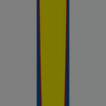
Avasta kõige tulusamad pakkumised
linnas Kohtla-Järve
Võrdle kohalike kaupluste hindu piirkonnas Kohtla-Järve ja tee
prospecto.ee abil targemaid ostuotsuseid. Sirvi Rimi, Selveri,
Maxima ja teiste lähikaupluste kehtivaid kliendilehti ja
kampaaniaid — kõik ühest kohast —, et hinnata pakkumisi enne
raha kulutamist. Meie platvorm annab Kohtla-Järve ostjatele
vajaliku hinnainfo, et teha targemaid valikuid. Vaata, mis on sel
nädalal saadaval, võrdle kaupluste pakkumisi ja tea alati, kus
sinu raha kõige rohkem väärt on.
Reklaam