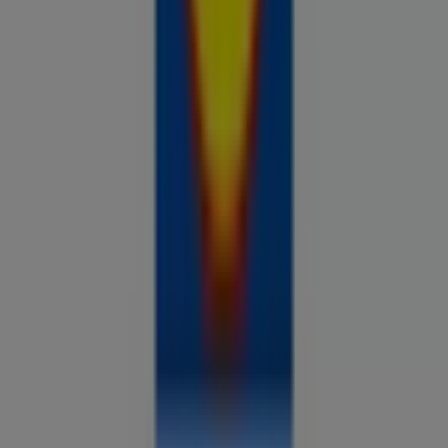
Prospecto.ee on osa Shopfully,
tehnoloogiaettevõttest, mis leiutab kohaliku ostlemise
üle maailma uuesti.
ETTEVÕTE
KONTAKT
Kategooriad
Kauplused
Jälgi keskkonda Prospecto