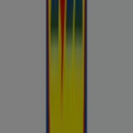
Otto
Bon prix
Pepco
Chicco
Takko fashion
Chilli
Lidl
kauplused sinu lähedal
tallinn
tartu
narva
parnu
viljandi
maardu
rakvere
kuressaare-
kuressaare-1498
sillamae
voru
viru
tori-tori-
3952
haapsalu
valga
johvi
Vaata rohkem linnu