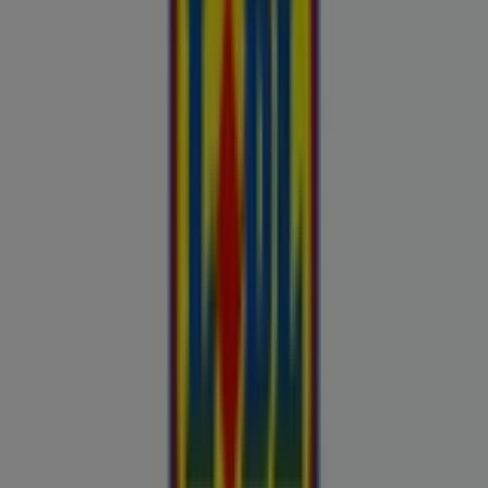
Buroomaailm
Kaubamaja
Kroonikeskus
Tooriista Market
Tupperware
Fixus24
Blåkläder
Britton
Otto
Bon prix
Pepco
Chicco
Takko fashion