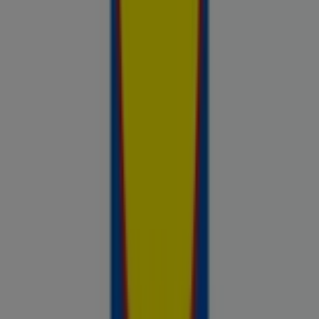
nädalal saadaval, võrdle kaupluste pakkumisi ja tea alati, kus
sinu raha kõige rohkem väärt on.
Reklaam