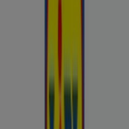
Esiletõstetud pakkumised
uluki liha
Kapellimänguaparaadid
veebikaamera
jäätis
LEGO
KLOTSID
telefonid
külmkapp
aiamööbel
mobiiltelefonid
Kliendilehed ja parimad pakkumised
linnas Kohtla-Järve
Autoekspert
Automaailm