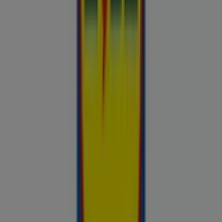
Chilli
Lidl
kauplused sinu lähedal
tallinn
tartu
narva
parnu
viljandi
maardu
rakvere
kuressaare-
kuressaare-1498
sillamae
voru
viru
tori-tori-
3952
haapsalu
valga
johvi
Vaata rohkem linnu
Avasta kõige tulusamad pakkumised
linnas Kohtla-Järve
Võrdle kohalike kaupluste hindu piirkonnas Kohtla-Järve ja tee
prospecto.ee abil targemaid ostuotsuseid. Sirvi Rimi, Selveri,
Maxima ja teiste lähikaupluste kehtivaid kliendilehti ja
kampaaniaid — kõik ühest kohast —, et hinnata pakkumisi enne
raha kulutamist. Meie platvorm annab Kohtla-Järve ostjatele
vajaliku hinnainfo, et teha targemaid valikuid. Vaata, mis on sel