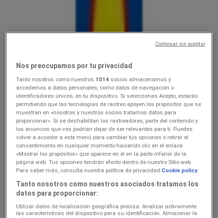
Lidl
Ainult valitud Lidli poodides
Continuar sin aceptar
Hinnainfo kehtib kuni 9.8
Kohtla-Järve
Veel 2 päeva
Nos preocupamos por tu privacidad
Tanto nosotros como nuestros
1014
socios almacenamos y
accedemos a datos personales, como datos de navegación o
identificadores únicos, en tu dispositivo. Si seleccionas Acepto, estarás
Lidl
permitiendo que las tecnologías de rastreo apoyen los propósitos que se
muestran en «nosotros y nuestros socios tratamos datos para
3.089.08
proporcionar». Si se deshabilitan los rastreadores, parte del contenido y
los anuncios que ves podrían dejar de ser relevantes para ti. Puedes
volver a acceder a este menú para cambiar tus opciones o retirar el
Hinnainfo kehtib kuni 9.8
Kohtla-Järve
consentimiento en cualquier momento haciendo clic en el enlace
«Mostrar los propósitos» que aparece en el en la parte inferior de la
página web. Tus opciones tendrán efecto dentro de nuestro Sitio web.
Para saber más, consulta nuestra política de privacidad.
Cookie policy
Lidl
Tanto nosotros como nuestros asociados tratamos los
datos para proporcionar:
Koolitarvete kataloog 2026
Utilizar datos de localización geográfica precisa. Analizar activamente
Hinnainfo kehtib kuni 6.9
Kohtla-Järve
las características del dispositivo para su identificación. Almacenar la