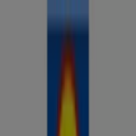
Sa oled siin:
Kohtla-Järve
Kõik
supermarketid
kodu- ja kehahooldus
DIY
autod ja
mootorid
lapsepõlv ja mängud
riided ja aksessuaarid
Reklaam
Analüüsi hindu ja säästa piirkonnas
Kohtla-Järve
Veel 2 päeva