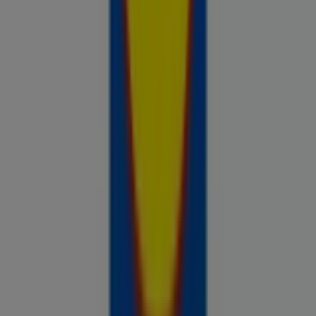
Prospecto.ee on osa Shopfully,
tehnoloogiaettevõttest, mis leiutab kohaliku ostlemise
üle maailma uuesti.
ETTEVÕTE
KONTAKT