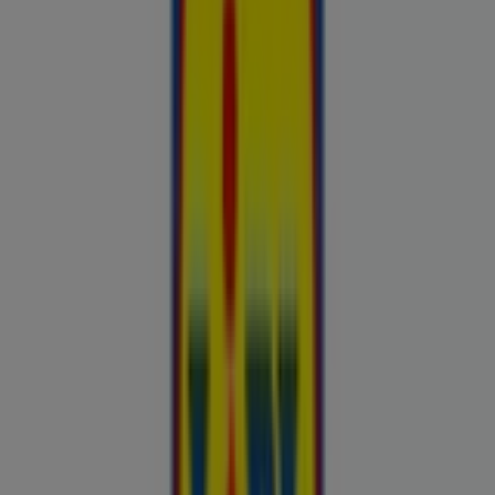
Esiletõstetud pakkumised
uluki liha
Kapellimänguaparaadid
veebikaamera
jäätis
LEGO
KLOTSID
telefonid
külmkapp
aiamööbel
mobiiltelefonid
Kliendilehed ja parimad pakkumised
linnas Koosa
Autoekspert
Automaailm