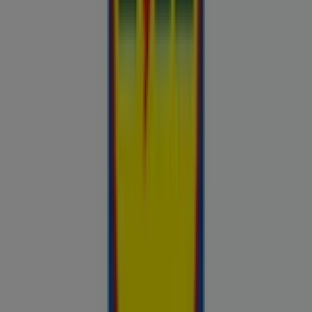
Chilli
Lidl
kauplused sinu lähedal
tallinn
tartu
narva
parnu
kohtla-
jarve
viljandi
maardu
rakvere
kuressaare-kuressaare-
1498
sillamae
voru
viru
tori-tori-3952
haapsalu
valga
johvi
Vaata rohkem linnu
Avasta kõige tulusamad pakkumised
linnas Koosa
Võrdle kohalike kaupluste hindu piirkonnas Koosa ja tee
prospecto.ee abil targemaid ostuotsuseid. Sirvi Rimi, Selveri,
Maxima ja teiste lähikaupluste kehtivaid kliendilehti ja
kampaaniaid — kõik ühest kohast —, et hinnata pakkumisi enne
raha kulutamist. Meie platvorm annab Koosa ostjatele vajaliku
hinnainfo, et teha targemaid valikuid. Vaata, mis on sel nädalal