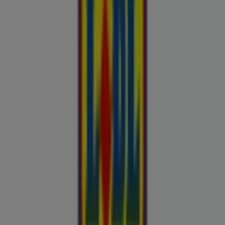
Buroomaailm
Kaubamaja
Kroonikeskus
Tooriista Market
Tupperware
Fixus24
Blåkläder
Britton
Otto
Bon prix
Pepco
Chicco
Takko fashion