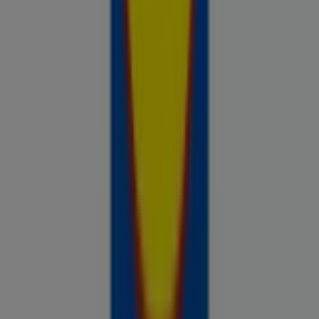
Prospecto.ee on osa Shopfully,
tehnoloogiaettevõttest, mis leiutab kohaliku ostlemise
üle maailma uuesti.
ETTEVÕTE
KONTAKT