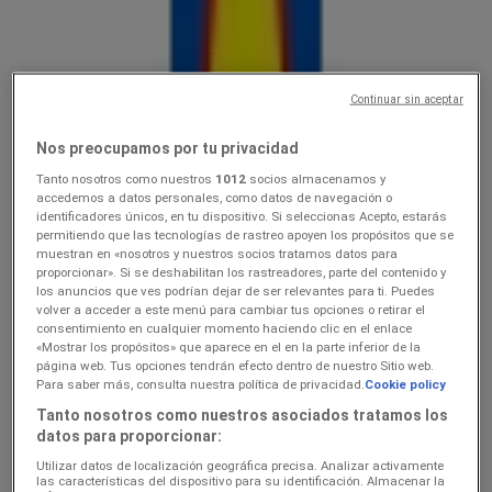
Lidl
Ainult valitud Lidli poodides
Continuar sin aceptar
Hinnainfo kehtib kuni 9.8
Koosa
Veel 3 päeva
Nos preocupamos por tu privacidad
Tanto nosotros como nuestros
1012
socios almacenamos y
accedemos a datos personales, como datos de navegación o
identificadores únicos, en tu dispositivo. Si seleccionas Acepto, estarás
Lidl
permitiendo que las tecnologías de rastreo apoyen los propósitos que se
muestran en «nosotros y nuestros socios tratamos datos para
3.089.08
proporcionar». Si se deshabilitan los rastreadores, parte del contenido y
los anuncios que ves podrían dejar de ser relevantes para ti. Puedes
volver a acceder a este menú para cambiar tus opciones o retirar el
Hinnainfo kehtib kuni 9.8
Koosa
consentimiento en cualquier momento haciendo clic en el enlace
«Mostrar los propósitos» que aparece en el en la parte inferior de la
página web. Tus opciones tendrán efecto dentro de nuestro Sitio web.
Para saber más, consulta nuestra política de privacidad.
Cookie policy
Lidl
Tanto nosotros como nuestros asociados tratamos los
datos para proporcionar:
Koolitarvete kataloog 2026
Utilizar datos de localización geográfica precisa. Analizar activamente
Hinnainfo kehtib kuni 6.9
Koosa
las características del dispositivo para su identificación. Almacenar la