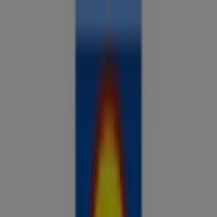
Sa oled siin:
Koosa
Kõik
supermarketid
kodu- ja kehahooldus
DIY
autod ja
mootorid
lapsepõlv ja mängud
riided ja aksessuaarid
Reklaam
Analüüsi hindu ja säästa piirkonnas
Koosa
Veel 3 päeva