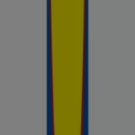
saadaval, võrdle kaupluste pakkumisi ja tea alati, kus sinu raha
kõige rohkem väärt on.
Reklaam