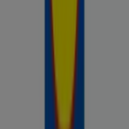
Prospecto.ee on osa Shopfully,
tehnoloogiaettevõttest, mis leiutab kohaliku ostlemise
üle maailma uuesti.
ETTEVÕTE
KONTAKT