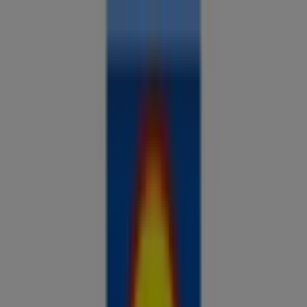
Sa oled siin:
Misso
Kõik
supermarketid
kodu- ja kehahooldus
DIY
autod ja
mootorid
lapsepõlv ja mängud
riided ja aksessuaarid
Reklaam
Analüüsi hindu ja säästa piirkonnas
Misso
Just lisatud