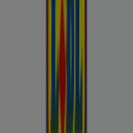
Buroomaailm
Kaubamaja
Kroonikeskus
Tooriista Market
Tupperware
Fixus24
Blåkläder
Britton
Otto
Bon prix
Pepco
Chicco
Takko fashion