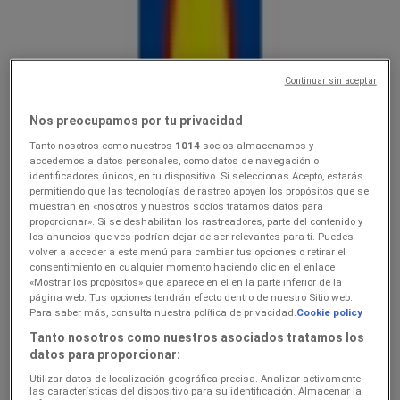
Lidl
Ainult valitud Lidli poodides
Continuar sin aceptar
Hinnainfo kehtib kuni 16.8
Misso
Just lisatud
Nos preocupamos por tu privacidad
Tanto nosotros como nuestros
1014
socios almacenamos y
accedemos a datos personales, como datos de navegación o
identificadores únicos, en tu dispositivo. Si seleccionas Acepto, estarás
Lidl
permitiendo que las tecnologías de rastreo apoyen los propósitos que se
muestran en «nosotros y nuestros socios tratamos datos para
10.0816.08
proporcionar». Si se deshabilitan los rastreadores, parte del contenido y
los anuncios que ves podrían dejar de ser relevantes para ti. Puedes
volver a acceder a este menú para cambiar tus opciones o retirar el
Hinnainfo kehtib kuni 16.8
Misso
consentimiento en cualquier momento haciendo clic en el enlace
«Mostrar los propósitos» que aparece en el en la parte inferior de la
página web. Tus opciones tendrán efecto dentro de nuestro Sitio web.
Para saber más, consulta nuestra política de privacidad.
Cookie policy
Lidl
Tanto nosotros como nuestros asociados tratamos los
datos para proporcionar:
Koolitarvete kataloog 2026
Utilizar datos de localización geográfica precisa. Analizar activamente
Hinnainfo kehtib kuni 6.9
Misso
las características del dispositivo para su identificación. Almacenar la