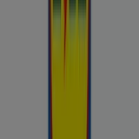
Chilli
Lidl
kauplused sinu lähedal
tallinn
tartu
narva
parnu
kohtla-
jarve
viljandi
maardu
rakvere
kuressaare-kuressaare-
1498
sillamae
voru
viru
tori-tori-3952
haapsalu
valga
johvi
Vaata rohkem linnu
Avasta kõige tulusamad pakkumised
linnas Misso
Võrdle kohalike kaupluste hindu piirkonnas Misso ja tee
prospecto.ee abil targemaid ostuotsuseid. Sirvi Rimi, Selveri,
Maxima ja teiste lähikaupluste kehtivaid kliendilehti ja
kampaaniaid — kõik ühest kohast —, et hinnata pakkumisi enne
raha kulutamist. Meie platvorm annab Misso ostjatele vajaliku
hinnainfo, et teha targemaid valikuid. Vaata, mis on sel nädalal