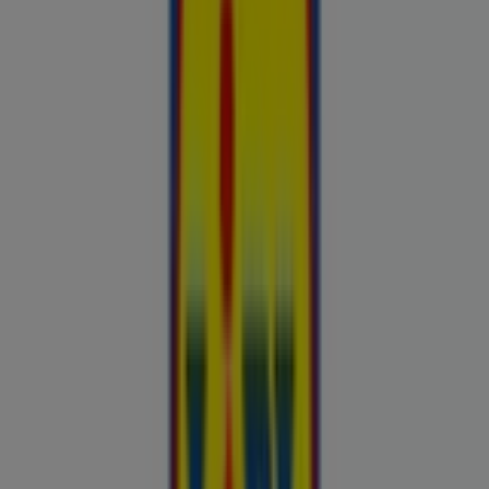
Esiletõstetud pakkumised
uluki liha
Kapellimänguaparaadid
veebikaamera
jäätis
LEGO
KLOTSID
telefonid
külmkapp
aiamööbel
mobiiltelefonid
Kliendilehed ja parimad pakkumised
linnas Misso
Autoekspert
Automaailm