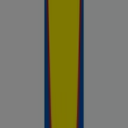
saadaval, võrdle kaupluste pakkumisi ja tea alati, kus sinu raha
kõige rohkem väärt on.
Reklaam