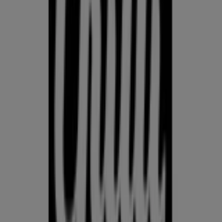
Kodu- ja kehahooldus
Hinda Kodu- ja kehahooldus hindeid Eesti juhtivate kaupluste
vahel ühes kohas. Prospecto.ee koondab kliendilehti ja
aktuaalseid sooduspakkumisi, et saaksid Kodu- ja
kehahooldus pakkumisi üle riigi võrrelda — Rimist, Selverist,
Maximast, Prismast, Coopist ja muudest — ning leida, kus on
parim väärtus just nüüd. Jälgi hindade trende, hinda
konkureerivaid pakkumisi ja tee ostuotsuseid andmete, mitte
arvamuste alusel.
Reklaam