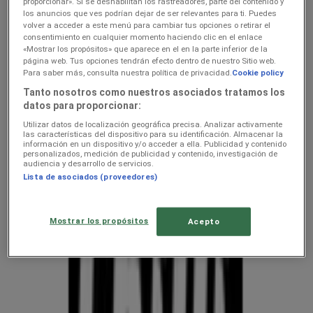
hindeid — kliendilehed ja
proporcionar». Si se deshabilitan los rastreadores, parte del contenido y
los anuncios que ves podrían dejar de ser relevantes para ti. Puedes
parimad pakkumised
volver a acceder a este menú para cambiar tus opciones o retirar el
consentimiento en cualquier momento haciendo clic en el enlace
«Mostrar los propósitos» que aparece en el en la parte inferior de la
página web. Tus opciones tendrán efecto dentro de nuestro Sitio web.
Oleme peagi avaldamas keti kodu- ja kehahooldus pakkumisi
Para saber más, consulta nuestra política de privacidad.
Cookie policy
Suurimad kodu- ja kehahooldus
Tanto nosotros como nuestros asociados tratamos los
datos para proporcionar:
konkurendid — hindade võrdlusjuht
Utilizar datos de localización geográfica precisa. Analizar activamente
las características del dispositivo para su identificación. Almacenar la
Tupperware
información en un dispositivo y/o acceder a ella. Publicidad y contenido
personalizados, medición de publicidad y contenido, investigación de
audiencia y desarrollo de servicios.
Chilli
Lista de asociados (proveedores)
Mostrar los propósitos
Acepto
Vaata pakkumisi poodide kataloogides
ja flaierites
uluki liha
Kapellimänguaparaadid
veebikaamera
jäätis
LEGO
KLOTSID
telefonid
külmkapp
aiamööbel
mobiiltelefonid