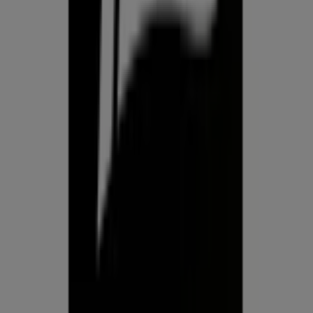
tehnoloogiaettevõttest, mis leiutab kohaliku ostlemise
üle maailma uuesti.
ETTEVÕTE
KONTAKT
Kategooriad
Kauplused
Jälgi keskkonda Prospecto