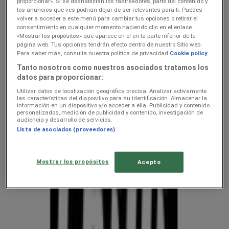
hindeid — kliendilehed ja
proporcionar». Si se deshabilitan los rastreadores, parte del contenido y
los anuncios que ves podrían dejar de ser relevantes para ti. Puedes
parimad pakkumised
volver a acceder a este menú para cambiar tus opciones o retirar el
consentimiento en cualquier momento haciendo clic en el enlace
«Mostrar los propósitos» que aparece en el en la parte inferior de la
página web. Tus opciones tendrán efecto dentro de nuestro Sitio web.
Oleme peagi avaldamas keti kodu- ja kehahooldus pakkumisi
Para saber más, consulta nuestra política de privacidad.
Cookie policy
Suurimad kodu- ja kehahooldus
Tanto nosotros como nuestros asociados tratamos los
datos para proporcionar:
konkurendid — hindade võrdlusjuht
Utilizar datos de localización geográfica precisa. Analizar activamente
las características del dispositivo para su identificación. Almacenar la
Tupperware
información en un dispositivo y/o acceder a ella. Publicidad y contenido
personalizados, medición de publicidad y contenido, investigación de
audiencia y desarrollo de servicios.
Chilli
Lista de asociados (proveedores)
Mostrar los propósitos
Acepto
Vaata pakkumisi poodide kataloogides
ja flaierites
uluki liha
Kapellimänguaparaadid
veebikaamera
jäätis
LEGO
KLOTSID
telefonid
külmkapp
aiamööbel
mobiiltelefonid