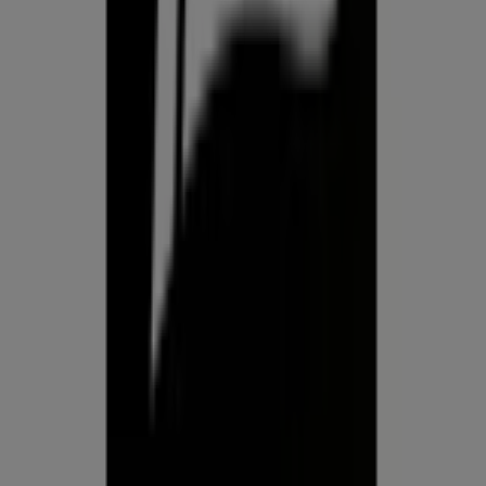
tehnoloogiaettevõttest, mis leiutab kohaliku ostlemise
üle maailma uuesti.
ETTEVÕTE
KONTAKT
Kategooriad
Kauplused
Jälgi keskkonda Prospecto