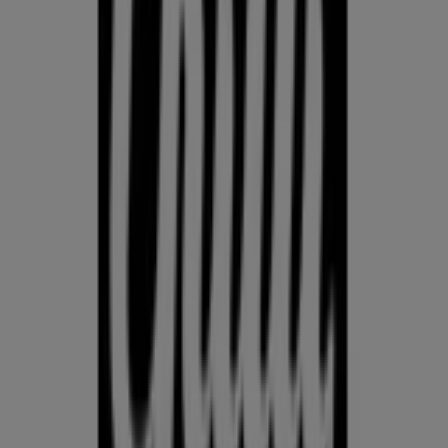
Kodu- ja kehahooldus
Hinda Kodu- ja kehahooldus hindeid Eesti juhtivate kaupluste
vahel ühes kohas. Prospecto.ee koondab kliendilehti ja
aktuaalseid sooduspakkumisi, et saaksid Kodu- ja
kehahooldus pakkumisi üle riigi võrrelda — Rimist, Selverist,
Maximast, Prismast, Coopist ja muudest — ning leida, kus on
parim väärtus just nüüd. Jälgi hindade trende, hinda
konkureerivaid pakkumisi ja tee ostuotsuseid andmete, mitte
arvamuste alusel.
Reklaam