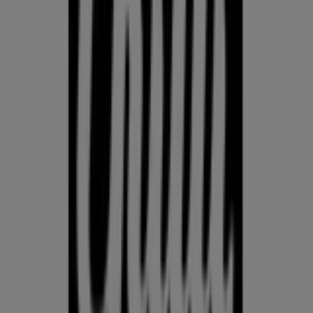
KLOTSID
telefonid
külmkapp
aiamööbel
mobiiltelefonid
Võrdle Kodu- ja kehahooldus hindeid linnas Nurste kohalike
kaupluste vahel. Prospecto.ee koondab aktuaalseid
kliendilehti Rimist, Selverist ja muudest kauplustest, et
saaksid Kodu- ja kehahooldus pakkumisi linnas Nurste
võrrelda ja leida parima väärtuse, külastamata mitut kauplust.
Kasuta Prospecto.ee lehte, et jälgida Kodu- ja kehahooldus
hindeid linnas Nurste nädal-nädalalt, leida tegelikke säästusid
ja ostle enesekindlalt — teades, et oled enne otsuse
tegemist hindeid võrdlenud.
Mine kategooria kodu- ja kehahooldus pakkumiste juurde
Reklaam