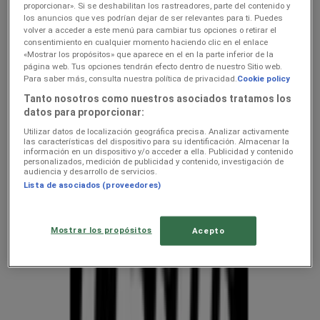
kehahooldus hindeid linnas
proporcionar». Si se deshabilitan los rastreadores, parte del contenido y
los anuncios que ves podrían dejar de ser relevantes para ti. Puedes
Nurste — kliendilehed ja
volver a acceder a este menú para cambiar tus opciones o retirar el
consentimiento en cualquier momento haciendo clic en el enlace
parimad pakkumised
«Mostrar los propósitos» que aparece en el en la parte inferior de la
página web. Tus opciones tendrán efecto dentro de nuestro Sitio web.
Para saber más, consulta nuestra política de privacidad.
Cookie policy
Oleme peagi avaldamas keti kodu- ja kehahooldus pakkumisi
Tanto nosotros como nuestros asociados tratamos los
datos para proporcionar:
Nädalapakkumised ja kliendilehed
Utilizar datos de localización geográfica precisa. Analizar activamente
asukohas Nurste
las características del dispositivo para su identificación. Almacenar la
información en un dispositivo y/o acceder a ella. Publicidad y contenido
personalizados, medición de publicidad y contenido, investigación de
audiencia y desarrollo de servicios.
Tupperware
Lista de asociados (proveedores)
Chilli
Mostrar los propósitos
Acepto
Kliendilehed ja parimad pakkumised
linnas Nurste
uluki liha
Kapellimänguaparaadid
veebikaamera
jäätis
LEGO