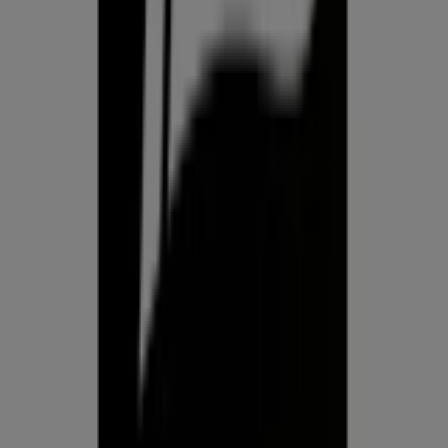
Prospecto.ee on osa Shopfully,
tehnoloogiaettevõttest, mis leiutab kohaliku ostlemise
üle maailma uuesti.
ETTEVÕTE
KONTAKT
Kategooriad
Kauplused
Jälgi keskkonda Prospecto