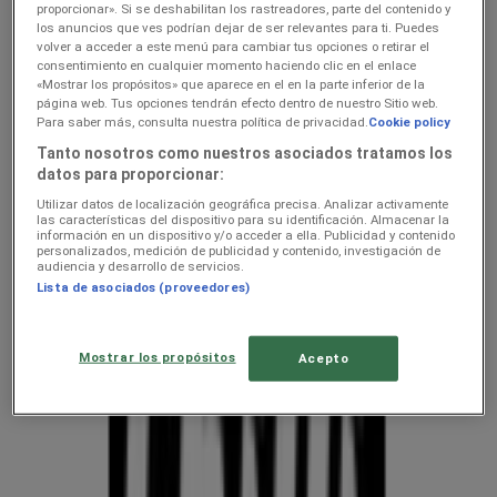
kehahooldus hindeid linnas
proporcionar». Si se deshabilitan los rastreadores, parte del contenido y
los anuncios que ves podrían dejar de ser relevantes para ti. Puedes
Nurste — kliendilehed ja
volver a acceder a este menú para cambiar tus opciones o retirar el
consentimiento en cualquier momento haciendo clic en el enlace
parimad pakkumised
«Mostrar los propósitos» que aparece en el en la parte inferior de la
página web. Tus opciones tendrán efecto dentro de nuestro Sitio web.
Para saber más, consulta nuestra política de privacidad.
Cookie policy
Oleme peagi avaldamas keti kodu- ja kehahooldus pakkumisi
Tanto nosotros como nuestros asociados tratamos los
datos para proporcionar:
Nädalapakkumised ja kliendilehed
Utilizar datos de localización geográfica precisa. Analizar activamente
asukohas Nurste
las características del dispositivo para su identificación. Almacenar la
información en un dispositivo y/o acceder a ella. Publicidad y contenido
personalizados, medición de publicidad y contenido, investigación de
audiencia y desarrollo de servicios.
Tupperware
Lista de asociados (proveedores)
Chilli
Mostrar los propósitos
Acepto
Kliendilehed ja parimad pakkumised
linnas Nurste
uluki liha
Kapellimänguaparaadid
veebikaamera
jäätis
LEGO