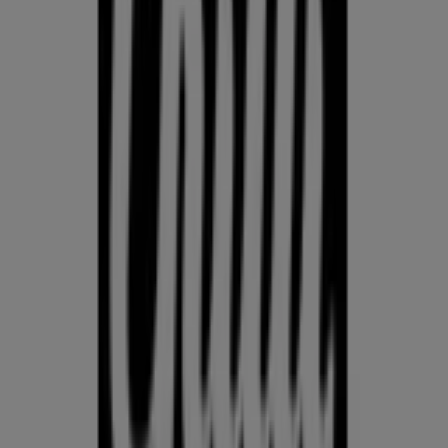
KLOTSID
telefonid
külmkapp
aiamööbel
mobiiltelefonid
Võrdle Kodu- ja kehahooldus hindeid linnas Nurste kohalike
kaupluste vahel. Prospecto.ee koondab aktuaalseid
kliendilehti Rimist, Selverist ja muudest kauplustest, et
saaksid Kodu- ja kehahooldus pakkumisi linnas Nurste
võrrelda ja leida parima väärtuse, külastamata mitut kauplust.
Kasuta Prospecto.ee lehte, et jälgida Kodu- ja kehahooldus
hindeid linnas Nurste nädal-nädalalt, leida tegelikke säästusid
ja ostle enesekindlalt — teades, et oled enne otsuse
tegemist hindeid võrdlenud.
Mine kategooria kodu- ja kehahooldus pakkumiste juurde
Reklaam