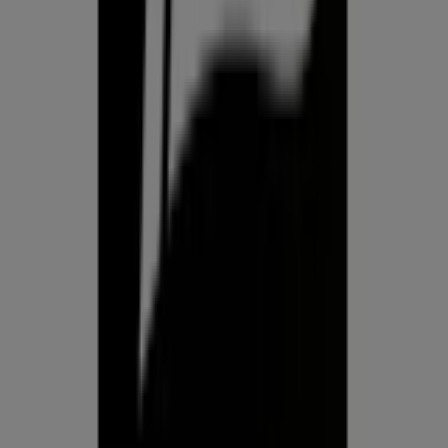
Prospecto.ee on osa Shopfully,
tehnoloogiaettevõttest, mis leiutab kohaliku ostlemise
üle maailma uuesti.
ETTEVÕTE
KONTAKT
Kategooriad
Kauplused
Jälgi keskkonda Prospecto