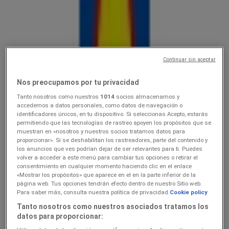
Lidl
10.0816.08
Hinnainfo kehtib kuni 16.8
Paistu
Continuar sin aceptar
Viimased tunnid selle säästu kasutamiseks
Nos preocupamos por tu privacidad
Tanto nosotros como nuestros
1014
socios almacenamos y
Lidl
accedemos a datos personales, como datos de navegación o
identificadores únicos, en tu dispositivo. Si seleccionas Acepto, estarás
permitiendo que las tecnologías de rastreo apoyen los propósitos que se
Ainult valitud Lidli poodides
muestran en «nosotros y nuestros socios tratamos datos para
proporcionar». Si se deshabilitan los rastreadores, parte del contenido y
Viimased tunnid selle säästu kasutamiseks
Paistu
los anuncios que ves podrían dejar de ser relevantes para ti. Puedes
Viimased tunnid selle säästu kasutamiseks
volver a acceder a este menú para cambiar tus opciones o retirar el
consentimiento en cualquier momento haciendo clic en el enlace
«Mostrar los propósitos» que aparece en el en la parte inferior de la
página web. Tus opciones tendrán efecto dentro de nuestro Sitio web.
Lidl
Para saber más, consulta nuestra política de privacidad.
Cookie policy
Tanto nosotros como nuestros asociados tratamos los
3.089.08
datos para proporcionar: