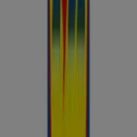
Otto
Bon prix
Pepco
Chicco
Takko fashion
Chilli
Lidl
kauplused sinu lähedal
tallinn
tartu
narva
parnu
kohtla-
jarve
viljandi
maardu
rakvere
kuressaare-kuressaare-
1498
sillamae
voru
viru
tori-tori-3952
haapsalu
valga
johvi
Vaata rohkem linnu