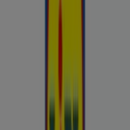
Hinnainfo kehtib kuni 31.8
Paistu
Reklaam
Esiletõstetud pakkumised
uluki liha
Kapellimänguaparaadid
veebikaamera
jäätis
LEGO
KLOTSID
telefonid
külmkapp
aiamööbel
mobiiltelefonid