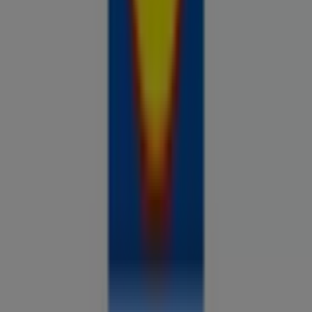
Prospecto.ee on osa Shopfully,
tehnoloogiaettevõttest, mis leiutab kohaliku ostlemise
üle maailma uuesti.
ETTEVÕTE
KONTAKT
Kategooriad
Kauplused
Jälgi keskkonda Prospecto