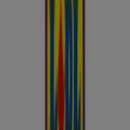
Kliendilehed ja parimad pakkumised
linnas Paistu
Autoekspert
Automaailm
Buroomaailm
Kaubamaja
Kroonikeskus
Tooriista Market
Tupperware
Fixus24
Blåkläder
Britton