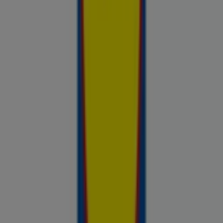
Avasta kõige tulusamad pakkumised
linnas Paistu
Võrdle kohalike kaupluste hindu piirkonnas Paistu ja tee
prospecto.ee abil targemaid ostuotsuseid. Sirvi Rimi, Selveri,
Maxima ja teiste lähikaupluste kehtivaid kliendilehti ja
kampaaniaid — kõik ühest kohast —, et hinnata pakkumisi enne
raha kulutamist. Meie platvorm annab Paistu ostjatele vajaliku
hinnainfo, et teha targemaid valikuid. Vaata, mis on sel nädalal
saadaval, võrdle kaupluste pakkumisi ja tea alati, kus sinu raha
kõige rohkem väärt on.
Reklaam