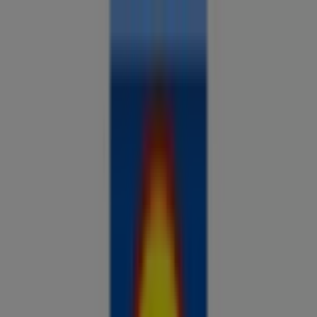
Sa oled siin:
Paistu
Kõik
supermarketid
kodu- ja kehahooldus
DIY
autod ja
mootorid
lapsepõlv ja mängud
riided ja aksessuaarid
Reklaam
Analüüsi hindu ja säästa piirkonnas
Paistu
Tulevased pakkumised