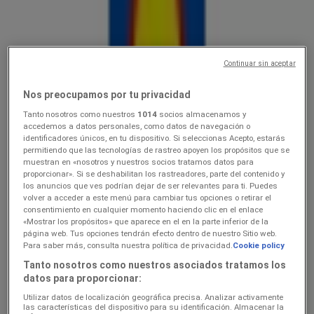
Lidl
Ainult valitud Lidli poodides
Continuar sin aceptar
Hinnainfo kehtib kuni 9.8
Räpina
Veel 2 päeva
Nos preocupamos por tu privacidad
Tanto nosotros como nuestros
1014
socios almacenamos y
accedemos a datos personales, como datos de navegación o
identificadores únicos, en tu dispositivo. Si seleccionas Acepto, estarás
Lidl
permitiendo que las tecnologías de rastreo apoyen los propósitos que se
muestran en «nosotros y nuestros socios tratamos datos para
3.089.08
proporcionar». Si se deshabilitan los rastreadores, parte del contenido y
los anuncios que ves podrían dejar de ser relevantes para ti. Puedes
volver a acceder a este menú para cambiar tus opciones o retirar el
Hinnainfo kehtib kuni 9.8
Räpina
consentimiento en cualquier momento haciendo clic en el enlace
«Mostrar los propósitos» que aparece en el en la parte inferior de la
página web. Tus opciones tendrán efecto dentro de nuestro Sitio web.
Para saber más, consulta nuestra política de privacidad.
Cookie policy
Lidl
Tanto nosotros como nuestros asociados tratamos los
datos para proporcionar:
Koolitarvete kataloog 2026
Utilizar datos de localización geográfica precisa. Analizar activamente
Hinnainfo kehtib kuni 6.9
Räpina
las características del dispositivo para su identificación. Almacenar la