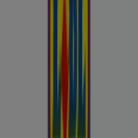
Buroomaailm
Kaubamaja
Kroonikeskus
Tooriista Market
Tupperware
Fixus24
Blåkläder
Britton
Otto
Bon prix
Pepco
Chicco
Takko fashion