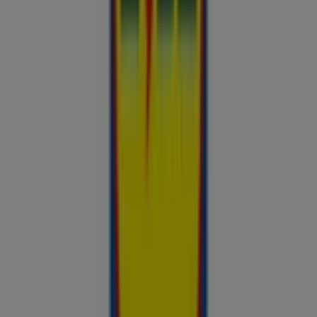
Chilli
Lidl
kauplused sinu lähedal
tallinn
tartu
narva
parnu
kohtla-
jarve
viljandi
maardu
rakvere
kuressaare-kuressaare-
1498
sillamae
voru
viru
tori-tori-3952
haapsalu
valga
johvi
Vaata rohkem linnu
Avasta kõige tulusamad pakkumised
linnas Räpina
Võrdle kohalike kaupluste hindu piirkonnas Räpina ja tee
prospecto.ee abil targemaid ostuotsuseid. Sirvi Rimi, Selveri,
Maxima ja teiste lähikaupluste kehtivaid kliendilehti ja
kampaaniaid — kõik ühest kohast —, et hinnata pakkumisi enne
raha kulutamist. Meie platvorm annab Räpina ostjatele
vajaliku hinnainfo, et teha targemaid valikuid. Vaata, mis on sel