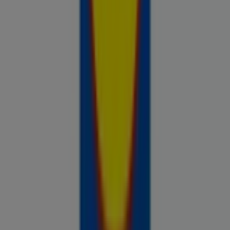
Prospecto.ee on osa Shopfully,
tehnoloogiaettevõttest, mis leiutab kohaliku ostlemise
üle maailma uuesti.
ETTEVÕTE
KONTAKT