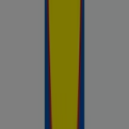
nädalal saadaval, võrdle kaupluste pakkumisi ja tea alati, kus
sinu raha kõige rohkem väärt on.
Reklaam