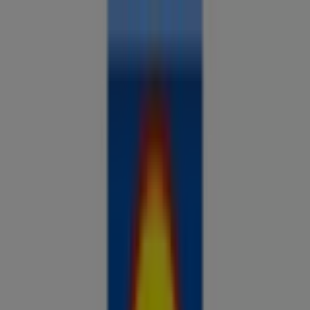
Sa oled siin:
Räpina
Kõik
supermarketid
kodu- ja kehahooldus
DIY
autod ja
mootorid
lapsepõlv ja mängud
riided ja aksessuaarid
Reklaam
Analüüsi hindu ja säästa piirkonnas
Räpina
Veel 2 päeva