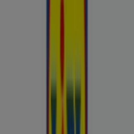
Esiletõstetud pakkumised
uluki liha
Kapellimänguaparaadid
veebikaamera
jäätis
LEGO
KLOTSID
telefonid
külmkapp
aiamööbel
mobiiltelefonid
Kliendilehed ja parimad pakkumised
linnas Räpina
Autoekspert
Automaailm