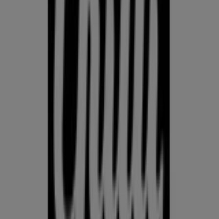
Kodu- ja kehahooldus
Hinda Kodu- ja kehahooldus hindeid Eesti juhtivate kaupluste
vahel ühes kohas. Prospecto.ee koondab kliendilehti ja
aktuaalseid sooduspakkumisi, et saaksid Kodu- ja
kehahooldus pakkumisi üle riigi võrrelda — Rimist, Selverist,
Maximast, Prismast, Coopist ja muudest — ning leida, kus on
parim väärtus just nüüd. Jälgi hindade trende, hinda
konkureerivaid pakkumisi ja tee ostuotsuseid andmete, mitte
arvamuste alusel.
Reklaam