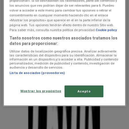
hindeid — kliendilehed ja
proporcionar». Si se deshabilitan los rastreadores, parte del contenido y
los anuncios que ves podrían dejar de ser relevantes para ti. Puedes
parimad pakkumised
volver a acceder a este menú para cambiar tus opciones o retirar el
consentimiento en cualquier momento haciendo clic en el enlace
«Mostrar los propósitos» que aparece en el en la parte inferior de la
página web. Tus opciones tendrán efecto dentro de nuestro Sitio web.
Oleme peagi avaldamas keti kodu- ja kehahooldus pakkumisi
Para saber más, consulta nuestra política de privacidad.
Cookie policy
Suurimad kodu- ja kehahooldus
Tanto nosotros como nuestros asociados tratamos los
datos para proporcionar:
konkurendid — hindade võrdlusjuht
Utilizar datos de localización geográfica precisa. Analizar activamente
las características del dispositivo para su identificación. Almacenar la
Tupperware
información en un dispositivo y/o acceder a ella. Publicidad y contenido
personalizados, medición de publicidad y contenido, investigación de
audiencia y desarrollo de servicios.
Chilli
Lista de asociados (proveedores)
Mostrar los propósitos
Acepto
Vaata pakkumisi poodide kataloogides
ja flaierites
uluki liha
Kapellimänguaparaadid
veebikaamera
jäätis
LEGO
KLOTSID
telefonid
külmkapp
aiamööbel
mobiiltelefonid