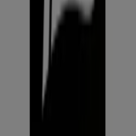
tehnoloogiaettevõttest, mis leiutab kohaliku ostlemise
üle maailma uuesti.
ETTEVÕTE
KONTAKT
Kategooriad
Kauplused
Jälgi keskkonda Prospecto