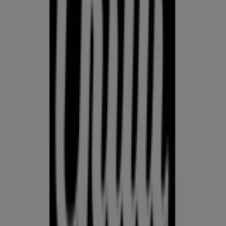
Kodu- ja kehahooldus
Hinda Kodu- ja kehahooldus hindeid Eesti juhtivate kaupluste
vahel ühes kohas. Prospecto.ee koondab kliendilehti ja
aktuaalseid sooduspakkumisi, et saaksid Kodu- ja
kehahooldus pakkumisi üle riigi võrrelda — Rimist, Selverist,
Maximast, Prismast, Coopist ja muudest — ning leida, kus on
parim väärtus just nüüd. Jälgi hindade trende, hinda
konkureerivaid pakkumisi ja tee ostuotsuseid andmete, mitte
arvamuste alusel.
Reklaam