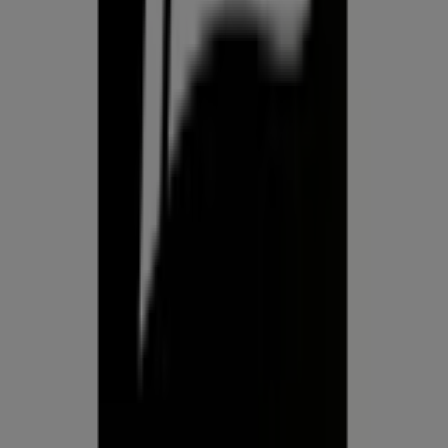
tehnoloogiaettevõttest, mis leiutab kohaliku ostlemise
üle maailma uuesti.
ETTEVÕTE
KONTAKT
Kategooriad
Kauplused
Jälgi keskkonda Prospecto