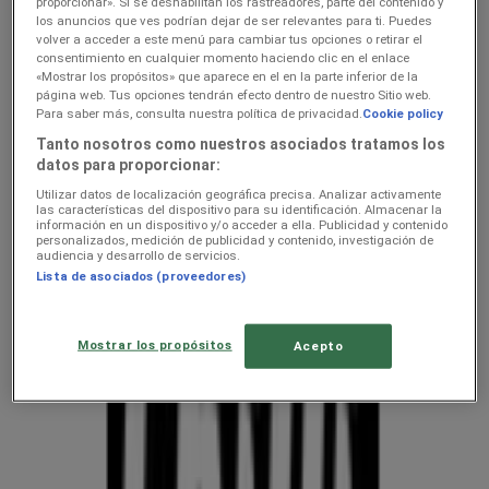
hindeid — kliendilehed ja
proporcionar». Si se deshabilitan los rastreadores, parte del contenido y
los anuncios que ves podrían dejar de ser relevantes para ti. Puedes
parimad pakkumised
volver a acceder a este menú para cambiar tus opciones o retirar el
consentimiento en cualquier momento haciendo clic en el enlace
«Mostrar los propósitos» que aparece en el en la parte inferior de la
página web. Tus opciones tendrán efecto dentro de nuestro Sitio web.
Oleme peagi avaldamas keti kodu- ja kehahooldus pakkumisi
Para saber más, consulta nuestra política de privacidad.
Cookie policy
Suurimad kodu- ja kehahooldus
Tanto nosotros como nuestros asociados tratamos los
datos para proporcionar:
konkurendid — hindade võrdlusjuht
Utilizar datos de localización geográfica precisa. Analizar activamente
las características del dispositivo para su identificación. Almacenar la
Tupperware
información en un dispositivo y/o acceder a ella. Publicidad y contenido
personalizados, medición de publicidad y contenido, investigación de
audiencia y desarrollo de servicios.
Chilli
Lista de asociados (proveedores)
Mostrar los propósitos
Acepto
Vaata pakkumisi poodide kataloogides
ja flaierites
uluki liha
Kapellimänguaparaadid
veebikaamera
jäätis
LEGO
KLOTSID
telefonid
külmkapp
aiamööbel
mobiiltelefonid