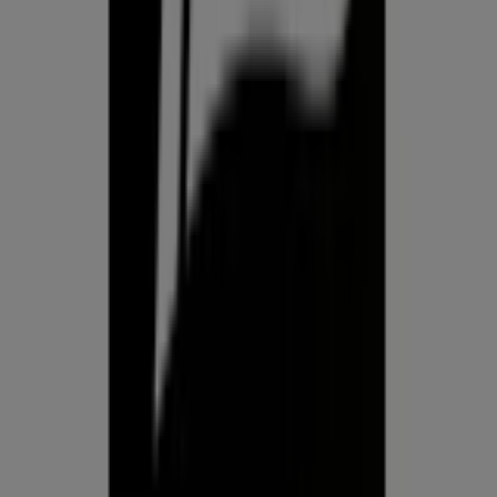
Prospecto.ee on osa Shopfully,
tehnoloogiaettevõttest, mis leiutab kohaliku ostlemise
üle maailma uuesti.
ETTEVÕTE
KONTAKT
Kategooriad
Kauplused
Jälgi keskkonda Prospecto