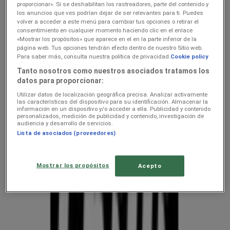
kehahooldus hindeid linnas
proporcionar». Si se deshabilitan los rastreadores, parte del contenido y
los anuncios que ves podrían dejar de ser relevantes para ti. Puedes
Saadjärve — kliendilehed ja
volver a acceder a este menú para cambiar tus opciones o retirar el
consentimiento en cualquier momento haciendo clic en el enlace
parimad pakkumised
«Mostrar los propósitos» que aparece en el en la parte inferior de la
página web. Tus opciones tendrán efecto dentro de nuestro Sitio web.
Para saber más, consulta nuestra política de privacidad.
Cookie policy
Oleme peagi avaldamas keti kodu- ja kehahooldus pakkumisi
Tanto nosotros como nuestros asociados tratamos los
datos para proporcionar:
Nädalapakkumised ja kliendilehed
Utilizar datos de localización geográfica precisa. Analizar activamente
asukohas Saadjärve
las características del dispositivo para su identificación. Almacenar la
información en un dispositivo y/o acceder a ella. Publicidad y contenido
personalizados, medición de publicidad y contenido, investigación de
audiencia y desarrollo de servicios.
Tupperware
Lista de asociados (proveedores)
Chilli
Mostrar los propósitos
Acepto
Kliendilehed ja parimad pakkumised
linnas Saadjärve
uluki liha
Kapellimänguaparaadid
veebikaamera
jäätis
LEGO