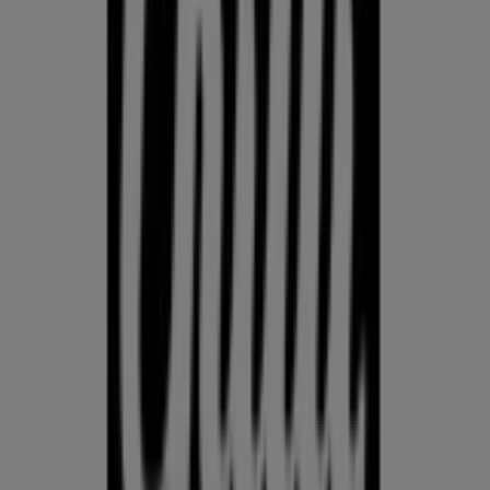
KLOTSID
telefonid
külmkapp
aiamööbel
mobiiltelefonid
Võrdle Kodu- ja kehahooldus hindeid linnas Saadjärve kohalike
kaupluste vahel. Prospecto.ee koondab aktuaalseid
kliendilehti Rimist, Selverist ja muudest kauplustest, et
saaksid Kodu- ja kehahooldus pakkumisi linnas Saadjärve
võrrelda ja leida parima väärtuse, külastamata mitut kauplust.
Kasuta Prospecto.ee lehte, et jälgida Kodu- ja kehahooldus
hindeid linnas Saadjärve nädal-nädalalt, leida tegelikke
säästusid ja ostle enesekindlalt — teades, et oled enne
otsuse tegemist hindeid võrdlenud.
Mine kategooria kodu- ja kehahooldus pakkumiste juurde
Reklaam