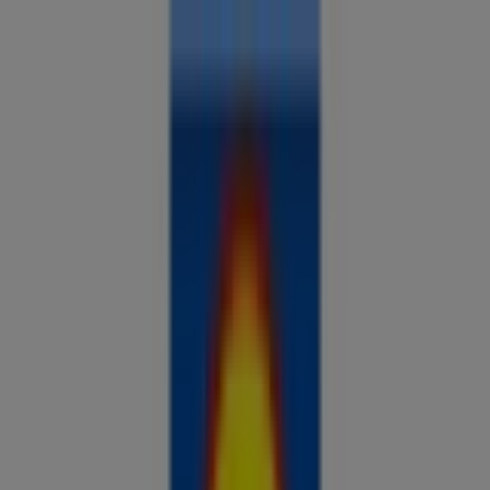
Sa oled siin:
Saku
Kõik
supermarketid
kodu- ja kehahooldus
DIY
autod ja
mootorid
lapsepõlv ja mängud
riided ja aksessuaarid
Reklaam
Analüüsi hindu ja säästa piirkonnas
Saku
Viimased tunnid selle säästu kasutamiseks