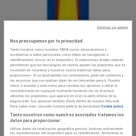
Lidl
Ainult valitud Lidli poodides
Continuar sin aceptar
Viimased tunnid selle säästu kasutamiseks
Saku
Viimased tunnid selle säästu kasutamiseks
Nos preocupamos por tu privacidad
Tanto nosotros como nuestros
1014
socios almacenamos y
accedemos a datos personales, como datos de navegación o
identificadores únicos, en tu dispositivo. Si seleccionas Acepto, estarás
Lidl
permitiendo que las tecnologías de rastreo apoyen los propósitos que se
muestran en «nosotros y nuestros socios tratamos datos para
3.089.08
proporcionar». Si se deshabilitan los rastreadores, parte del contenido y
los anuncios que ves podrían dejar de ser relevantes para ti. Puedes
volver a acceder a este menú para cambiar tus opciones o retirar el
Viimased tunnid selle säästu kasutamiseks
Saku
consentimiento en cualquier momento haciendo clic en el enlace
«Mostrar los propósitos» que aparece en el en la parte inferior de la
página web. Tus opciones tendrán efecto dentro de nuestro Sitio web.
Para saber más, consulta nuestra política de privacidad.
Cookie policy
Lidl
Tanto nosotros como nuestros asociados tratamos los
datos para proporcionar:
Koolitarvete kataloog 2026
Utilizar datos de localización geográfica precisa. Analizar activamente
Hinnainfo kehtib kuni 6.9
Saku
las características del dispositivo para su identificación. Almacenar la