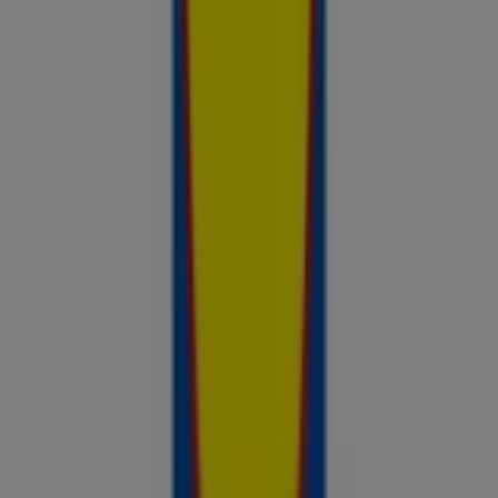
saadaval, võrdle kaupluste pakkumisi ja tea alati, kus sinu raha
kõige rohkem väärt on.
Reklaam