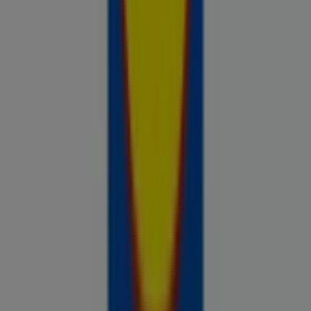
Prospecto.ee on osa Shopfully,
tehnoloogiaettevõttest, mis leiutab kohaliku ostlemise
üle maailma uuesti.
ETTEVÕTE
KONTAKT