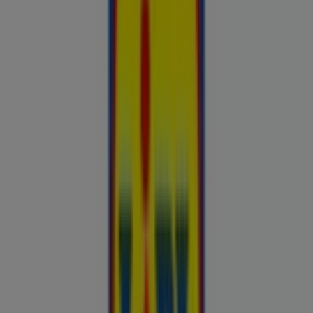
Esiletõstetud pakkumised
uluki liha
Kapellimänguaparaadid
veebikaamera
jäätis
LEGO
KLOTSID
telefonid
külmkapp
aiamööbel
mobiiltelefonid
Kliendilehed ja parimad pakkumised
linnas Saku
Autoekspert
Automaailm