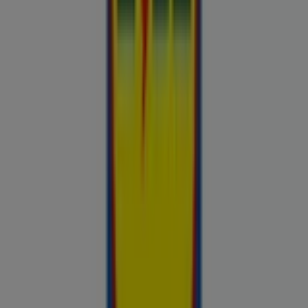
Chilli
Lidl
kauplused sinu lähedal
tallinn
tartu
narva
parnu
kohtla-
jarve
viljandi
maardu
rakvere
kuressaare-kuressaare-
1498
sillamae
voru
viru
tori-tori-3952
haapsalu
valga
johvi
Vaata rohkem linnu
Avasta kõige tulusamad pakkumised
linnas Saku
Võrdle kohalike kaupluste hindu piirkonnas Saku ja tee
prospecto.ee abil targemaid ostuotsuseid. Sirvi Rimi, Selveri,
Maxima ja teiste lähikaupluste kehtivaid kliendilehti ja
kampaaniaid — kõik ühest kohast —, et hinnata pakkumisi enne
raha kulutamist. Meie platvorm annab Saku ostjatele vajaliku
hinnainfo, et teha targemaid valikuid. Vaata, mis on sel nädalal