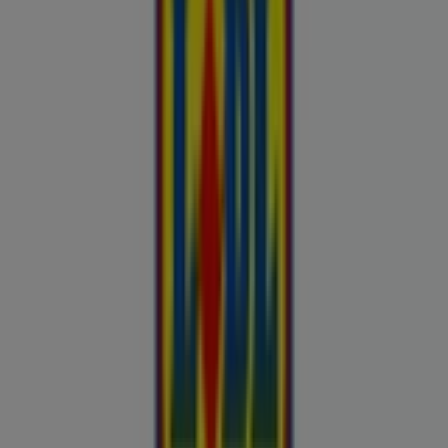
Buroomaailm
Kaubamaja
Kroonikeskus
Tooriista Market
Tupperware
Fixus24
Blåkläder
Britton
Otto
Bon prix
Pepco
Chicco
Takko fashion