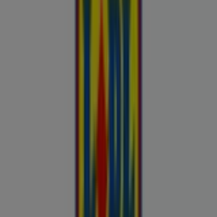
Kliendilehed ja parimad pakkumised
linnas Suure-Jaani
Autoekspert
Automaailm
Buroomaailm
Kaubamaja
Kroonikeskus
Tooriista Market
Tupperware
Fixus24
Blåkläder
Britton