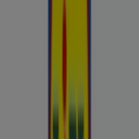
Hinnainfo kehtib kuni 31.8
Suure-Jaani
Reklaam
Esiletõstetud pakkumised
uluki liha
Kapellimänguaparaadid
veebikaamera
jäätis
LEGO
KLOTSID
telefonid
külmkapp
aiamööbel
mobiiltelefonid