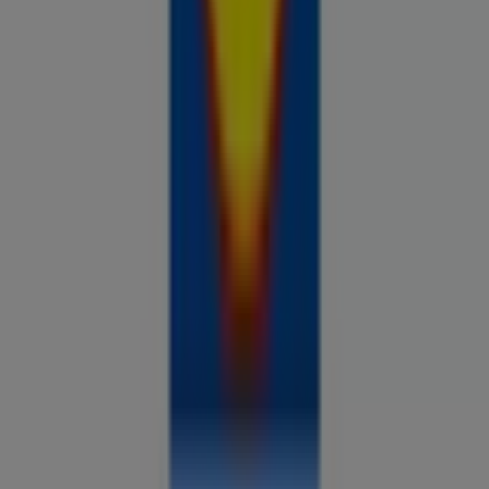
Prospecto.ee on osa Shopfully,
tehnoloogiaettevõttest, mis leiutab kohaliku ostlemise
üle maailma uuesti.
ETTEVÕTE
KONTAKT
Kategooriad
Kauplused
Jälgi keskkonda Prospecto