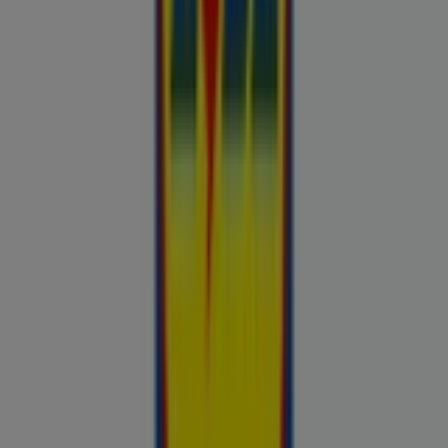
Otto
Bon prix
Pepco
Chicco
Takko fashion
Chilli
Lidl
kauplused sinu lähedal
tallinn
tartu
narva
parnu
kohtla-
jarve
viljandi
maardu
rakvere
kuressaare-kuressaare-
1498
sillamae
voru
viru
tori-tori-3952
haapsalu
valga
johvi
Vaata rohkem linnu