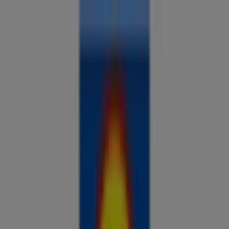
Sa oled siin:
Suure-Jaani
Kõik
supermarketid
kodu- ja kehahooldus
DIY
autod ja
mootorid
lapsepõlv ja mängud
riided ja aksessuaarid
Reklaam
Analüüsi hindu ja säästa piirkonnas
Suure-Jaani
Tulevased pakkumised