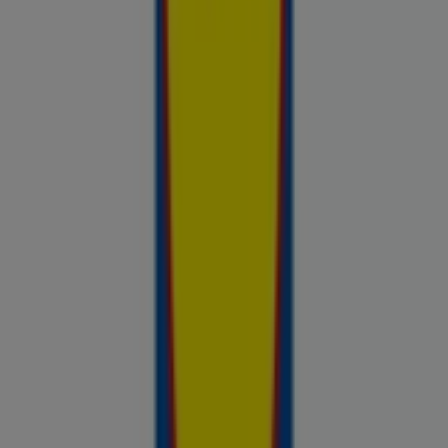
Avasta kõige tulusamad pakkumised
linnas Suure-Jaani
Võrdle kohalike kaupluste hindu piirkonnas Suure-Jaani ja tee
prospecto.ee abil targemaid ostuotsuseid. Sirvi Rimi, Selveri,
Maxima ja teiste lähikaupluste kehtivaid kliendilehti ja
kampaaniaid — kõik ühest kohast —, et hinnata pakkumisi enne
raha kulutamist. Meie platvorm annab Suure-Jaani ostjatele
vajaliku hinnainfo, et teha targemaid valikuid. Vaata, mis on sel
nädalal saadaval, võrdle kaupluste pakkumisi ja tea alati, kus
sinu raha kõige rohkem väärt on.
Reklaam