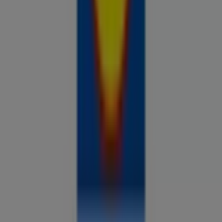
Prospecto.ee on osa Shopfully,
tehnoloogiaettevõttest, mis leiutab kohaliku ostlemise
üle maailma uuesti.
ETTEVÕTE
KONTAKT
Kategooriad
Kauplused
Jälgi keskkonda Prospecto