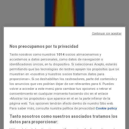
Lidl
10.0816.08
Hinnainfo kehtib kuni 16.8
Suure-Jaani
Continuar sin aceptar
Viimased tunnid selle säästu kasutamiseks
Nos preocupamos por tu privacidad
Tanto nosotros como nuestros
1014
socios almacenamos y
Lidl
accedemos a datos personales, como datos de navegación o
identificadores únicos, en tu dispositivo. Si seleccionas Acepto, estarás
permitiendo que las tecnologías de rastreo apoyen los propósitos que se
Ainult valitud Lidli poodides
muestran en «nosotros y nuestros socios tratamos datos para
proporcionar». Si se deshabilitan los rastreadores, parte del contenido y
Viimased tunnid selle säästu kasutamiseks
Suure-Jaani
los anuncios que ves podrían dejar de ser relevantes para ti. Puedes
Viimased tunnid selle säästu kasutamiseks
volver a acceder a este menú para cambiar tus opciones o retirar el
consentimiento en cualquier momento haciendo clic en el enlace
«Mostrar los propósitos» que aparece en el en la parte inferior de la
página web. Tus opciones tendrán efecto dentro de nuestro Sitio web.
Lidl
Para saber más, consulta nuestra política de privacidad.
Cookie policy
Tanto nosotros como nuestros asociados tratamos los
3.089.08
datos para proporcionar: