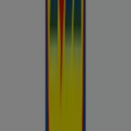
Otto
Bon prix
Pepco
Chicco
Takko fashion
Chilli
Lidl
kauplused sinu lähedal
tallinn
tartu
narva
parnu
kohtla-
jarve
viljandi
maardu
rakvere
kuressaare-kuressaare-
1498
sillamae
voru
viru
tori-tori-3952
haapsalu
valga
johvi
Vaata rohkem linnu