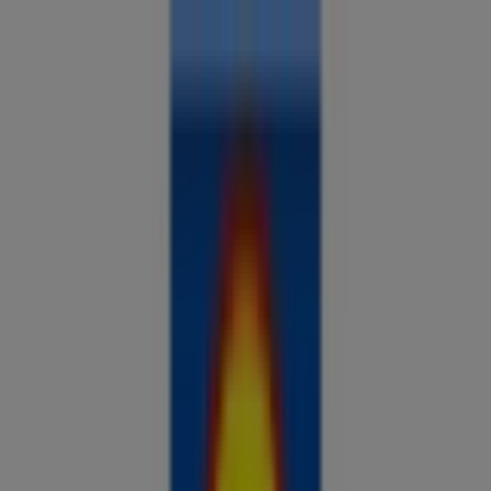
Sa oled siin:
Suure-Jaani
Kõik
supermarketid
kodu- ja kehahooldus
DIY
autod ja
mootorid
lapsepõlv ja mängud
riided ja aksessuaarid
Reklaam
Analüüsi hindu ja säästa piirkonnas
Suure-Jaani
Tulevased pakkumised