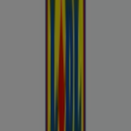
Kliendilehed ja parimad pakkumised
linnas Suure-Jaani
Autoekspert
Automaailm
Buroomaailm
Kaubamaja
Kroonikeskus
Tooriista Market
Tupperware
Fixus24
Blåkläder
Britton