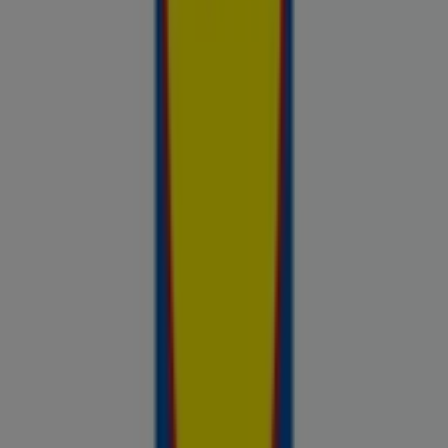
Avasta kõige tulusamad pakkumised
linnas Suure-Jaani
Võrdle kohalike kaupluste hindu piirkonnas Suure-Jaani ja tee
prospecto.ee abil targemaid ostuotsuseid. Sirvi Rimi, Selveri,
Maxima ja teiste lähikaupluste kehtivaid kliendilehti ja
kampaaniaid — kõik ühest kohast —, et hinnata pakkumisi enne
raha kulutamist. Meie platvorm annab Suure-Jaani ostjatele
vajaliku hinnainfo, et teha targemaid valikuid. Vaata, mis on sel
nädalal saadaval, võrdle kaupluste pakkumisi ja tea alati, kus
sinu raha kõige rohkem väärt on.
Reklaam