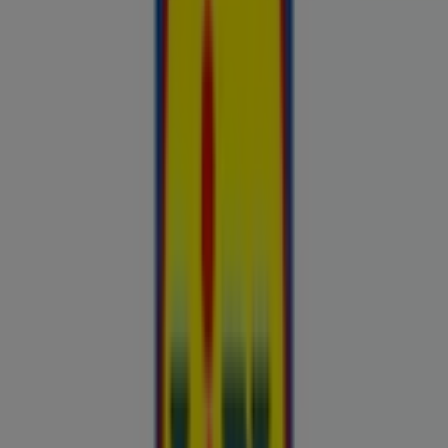
Hinnainfo kehtib kuni 31.8
Suure-Jaani
Reklaam
Esiletõstetud pakkumised
uluki liha
Kapellimänguaparaadid
veebikaamera
jäätis
LEGO
KLOTSID
telefonid
külmkapp
aiamööbel
mobiiltelefonid