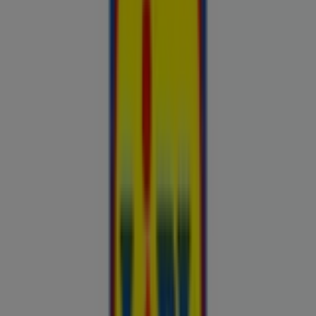
Esiletõstetud pakkumised
uluki liha
Kapellimänguaparaadid
veebikaamera
jäätis
LEGO
KLOTSID
telefonid
külmkapp
aiamööbel
mobiiltelefonid
Kliendilehed ja parimad pakkumised
linnas Tallinn
Autoekspert
Automaailm