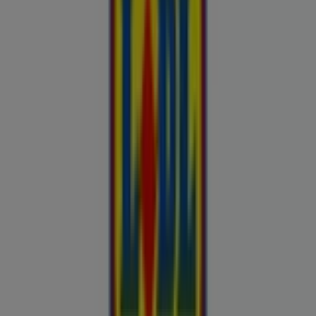
Buroomaailm
Kaubamaja
Kroonikeskus
Tooriista Market
Tupperware
Fixus24
Blåkläder
Britton
Otto
Bon prix
Pepco
Chicco
Takko fashion