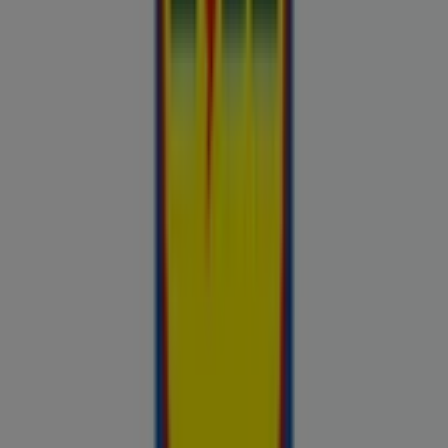
Chilli
Lidl
kauplused sinu lähedal
tartu
narva
parnu
kohtla-jarve
viljandi
maardu
rakvere
kuressaare-
kuressaare-1498
sillamae
voru
viru
tori-tori-
3952
haapsalu
valga
johvi
Vaata rohkem linnu
Avasta kõige tulusamad pakkumised
linnas Tallinn
Võrdle kohalike kaupluste hindu piirkonnas Tallinn ja tee
prospecto.ee abil targemaid ostuotsuseid. Sirvi Rimi, Selveri,
Maxima ja teiste lähikaupluste kehtivaid kliendilehti ja
kampaaniaid — kõik ühest kohast —, et hinnata pakkumisi enne
raha kulutamist. Meie platvorm annab Tallinn ostjatele vajaliku
hinnainfo, et teha targemaid valikuid. Vaata, mis on sel nädalal