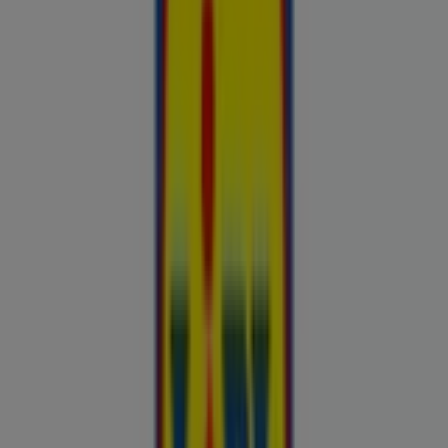
Esiletõstetud pakkumised
uluki liha
Kapellimänguaparaadid
veebikaamera
jäätis
LEGO
KLOTSID
telefonid
külmkapp
aiamööbel
mobiiltelefonid
Kliendilehed ja parimad pakkumised
linnas Tapa
Autoekspert
Automaailm