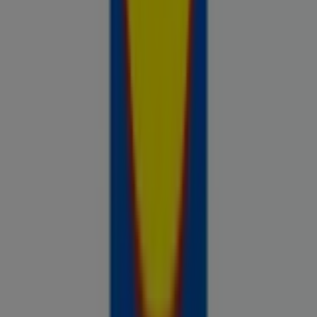
Prospecto.ee on osa Shopfully,
tehnoloogiaettevõttest, mis leiutab kohaliku ostlemise
üle maailma uuesti.
ETTEVÕTE
KONTAKT