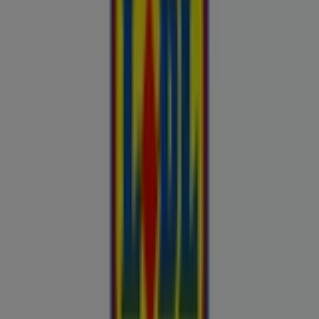
Buroomaailm
Kaubamaja
Kroonikeskus
Tooriista Market
Tupperware
Fixus24
Blåkläder
Britton
Otto
Bon prix
Pepco
Chicco
Takko fashion