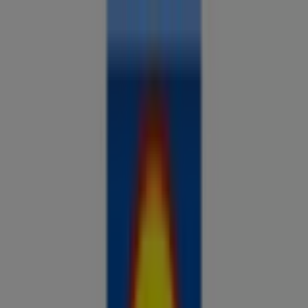
Sa oled siin:
Tapa
Kõik
supermarketid
kodu- ja kehahooldus
DIY
autod ja
mootorid
lapsepõlv ja mängud
riided ja aksessuaarid
Reklaam
Analüüsi hindu ja säästa piirkonnas
Tapa
Veel 2 päeva