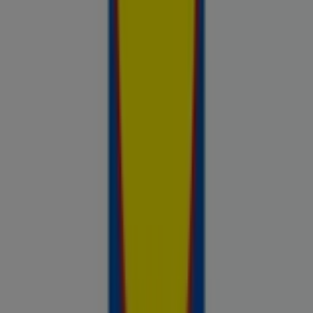
saadaval, võrdle kaupluste pakkumisi ja tea alati, kus sinu raha
kõige rohkem väärt on.
Reklaam