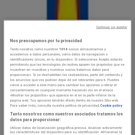
Lidl
Ainult valitud Lidli poodides
Continuar sin aceptar
Hinnainfo kehtib kuni 9.8
Tapa
Veel 2 päeva
Nos preocupamos por tu privacidad
Tanto nosotros como nuestros
1014
socios almacenamos y
accedemos a datos personales, como datos de navegación o
identificadores únicos, en tu dispositivo. Si seleccionas Acepto, estarás
Lidl
permitiendo que las tecnologías de rastreo apoyen los propósitos que se
muestran en «nosotros y nuestros socios tratamos datos para
3.089.08
proporcionar». Si se deshabilitan los rastreadores, parte del contenido y
los anuncios que ves podrían dejar de ser relevantes para ti. Puedes
volver a acceder a este menú para cambiar tus opciones o retirar el
Hinnainfo kehtib kuni 9.8
Tapa
consentimiento en cualquier momento haciendo clic en el enlace
«Mostrar los propósitos» que aparece en el en la parte inferior de la
página web. Tus opciones tendrán efecto dentro de nuestro Sitio web.
Para saber más, consulta nuestra política de privacidad.
Cookie policy
Lidl
Tanto nosotros como nuestros asociados tratamos los
datos para proporcionar:
Koolitarvete kataloog 2026
Utilizar datos de localización geográfica precisa. Analizar activamente
Hinnainfo kehtib kuni 6.9
Tapa
las características del dispositivo para su identificación. Almacenar la