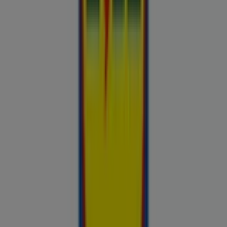
Chilli
Lidl
kauplused sinu lähedal
tallinn
tartu
narva
parnu
kohtla-
jarve
viljandi
maardu
rakvere
kuressaare-kuressaare-
1498
sillamae
voru
viru
tori-tori-3952
haapsalu
valga
johvi
Vaata rohkem linnu
Avasta kõige tulusamad pakkumised
linnas Tapa
Võrdle kohalike kaupluste hindu piirkonnas Tapa ja tee
prospecto.ee abil targemaid ostuotsuseid. Sirvi Rimi, Selveri,
Maxima ja teiste lähikaupluste kehtivaid kliendilehti ja
kampaaniaid — kõik ühest kohast —, et hinnata pakkumisi enne
raha kulutamist. Meie platvorm annab Tapa ostjatele vajaliku
hinnainfo, et teha targemaid valikuid. Vaata, mis on sel nädalal