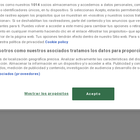
tros como nuestros
1014
socios almacenamos y accedemos a datos personales, com
 identificadores únicos, en tu dispositivo. Si seleccionas Acepto, estarás permitiend
 de rastreo apoyen los propósitos que se muestran en «nosotros y nuestros socios tr
ionar». Si se deshabilitan los rastreadores, parte del contenido y los anuncios que ve
antes para ti. Puedes volver a acceder a este menú para cambiar tus opciones o retira
nto en cualquier momento haciendo clic en el enlace «Mostrar los propósitos» que ap
erior de la página web. Tus opciones tendrán efecto dentro de nuestro Sitio web. Para 
stra política de privacidad.
Cookie policy
sotros como nuestros asociados tratamos los datos para proporci
ed, kataloogid ja kampaaniad
os de localización geográfica precisa. Analizar activamente las características del dis
ación. Almacenar la información en un dispositivo y/o acceder a ella. Publicidad y co
os, medición de publicidad y contenido, investigación de audiencia y desarrollo de se
sociados (proveedores)
Mostrar los propósitos
Acepto