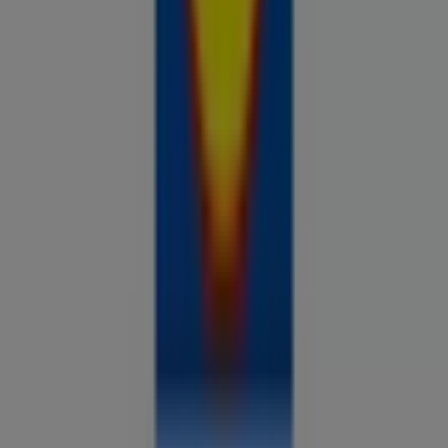
Prospecto.ee on osa Shopfully,
tehnoloogiaettevõttest, mis leiutab kohaliku ostlemise
üle maailma uuesti.
ETTEVÕTE
KONTAKT
Kategooriad
Kauplused
Jälgi keskkonda Prospecto