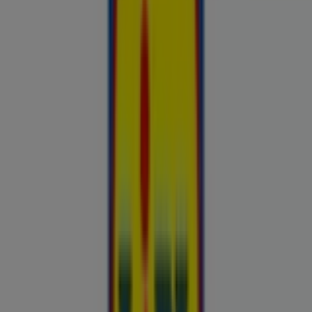
Hinnainfo kehtib kuni 31.8
Toila
Reklaam
Esiletõstetud pakkumised
uluki liha
Kapellimänguaparaadid
veebikaamera
jäätis
LEGO
KLOTSID
telefonid
külmkapp
aiamööbel
mobiiltelefonid