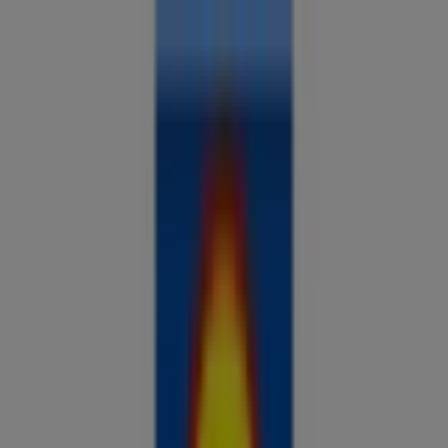
Sa oled siin:
Toila
Kõik
supermarketid
kodu- ja kehahooldus
DIY
autod ja
mootorid
lapsepõlv ja mängud
riided ja aksessuaarid
Reklaam
Analüüsi hindu ja säästa piirkonnas
Toila
Tulevased pakkumised