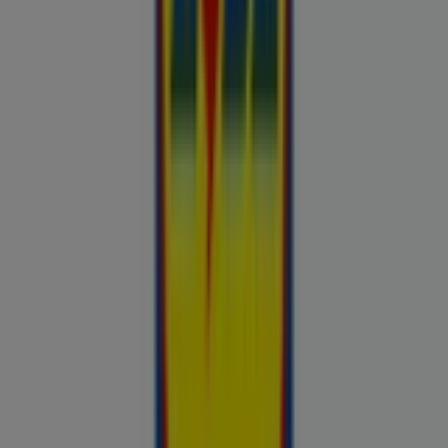
Otto
Bon prix
Pepco
Chicco
Takko fashion
Chilli
Lidl
kauplused sinu lähedal
tallinn
tartu
narva
parnu
kohtla-
jarve
viljandi
maardu
rakvere
kuressaare-kuressaare-
1498
sillamae
voru
viru
tori-tori-3952
haapsalu
valga
johvi
Vaata rohkem linnu