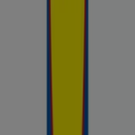
Avasta kõige tulusamad pakkumised
linnas Toila
Võrdle kohalike kaupluste hindu piirkonnas Toila ja tee
prospecto.ee abil targemaid ostuotsuseid. Sirvi Rimi, Selveri,
Maxima ja teiste lähikaupluste kehtivaid kliendilehti ja
kampaaniaid — kõik ühest kohast —, et hinnata pakkumisi enne
raha kulutamist. Meie platvorm annab Toila ostjatele vajaliku
hinnainfo, et teha targemaid valikuid. Vaata, mis on sel nädalal
saadaval, võrdle kaupluste pakkumisi ja tea alati, kus sinu raha
kõige rohkem väärt on.
Reklaam