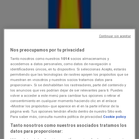
Lidl
10.0816.08
Hinnainfo kehtib kuni 16.8
Toila
Continuar sin aceptar
Viimased tunnid selle säästu kasutamiseks
Nos preocupamos por tu privacidad
Tanto nosotros como nuestros
1014
socios almacenamos y
Lidl
accedemos a datos personales, como datos de navegación o
identificadores únicos, en tu dispositivo. Si seleccionas Acepto, estarás
permitiendo que las tecnologías de rastreo apoyen los propósitos que se
Ainult valitud Lidli poodides
muestran en «nosotros y nuestros socios tratamos datos para
proporcionar». Si se deshabilitan los rastreadores, parte del contenido y
Viimased tunnid selle säästu kasutamiseks
Toila
los anuncios que ves podrían dejar de ser relevantes para ti. Puedes
Viimased tunnid selle säästu kasutamiseks
volver a acceder a este menú para cambiar tus opciones o retirar el
consentimiento en cualquier momento haciendo clic en el enlace
«Mostrar los propósitos» que aparece en el en la parte inferior de la
página web. Tus opciones tendrán efecto dentro de nuestro Sitio web.
Lidl
Para saber más, consulta nuestra política de privacidad.
Cookie policy
Tanto nosotros como nuestros asociados tratamos los
3.089.08
datos para proporcionar: