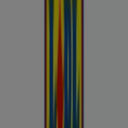
Kliendilehed ja parimad pakkumised
linnas Toila
Autoekspert
Automaailm
Buroomaailm
Kaubamaja
Kroonikeskus
Tooriista Market
Tupperware
Fixus24
Blåkläder
Britton