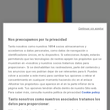
Lidl
10.0816.08
Hinnainfo kehtib kuni 16.8
Värska
Continuar sin aceptar
Lõpeb täna
Nos preocupamos por tu privacidad
Tanto nosotros como nuestros
1014
socios almacenamos y
Lidl
accedemos a datos personales, como datos de navegación o
identificadores únicos, en tu dispositivo. Si seleccionas Acepto, estarás
permitiendo que las tecnologías de rastreo apoyen los propósitos que se
Ainult valitud Lidli poodides
muestran en «nosotros y nuestros socios tratamos datos para
proporcionar». Si se deshabilitan los rastreadores, parte del contenido y
Lõpeb täna
Värska
los anuncios que ves podrían dejar de ser relevantes para ti. Puedes
Lõpeb täna
volver a acceder a este menú para cambiar tus opciones o retirar el
consentimiento en cualquier momento haciendo clic en el enlace
«Mostrar los propósitos» que aparece en el en la parte inferior de la
página web. Tus opciones tendrán efecto dentro de nuestro Sitio web.
Lidl
Para saber más, consulta nuestra política de privacidad.
Cookie policy
Tanto nosotros como nuestros asociados tratamos los
3.089.08
datos para proporcionar: