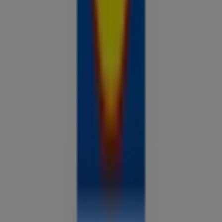
Prospecto.ee on osa Shopfully,
tehnoloogiaettevõttest, mis leiutab kohaliku ostlemise
üle maailma uuesti.
ETTEVÕTE
KONTAKT
Kategooriad
Kauplused
Jälgi keskkonda Prospecto