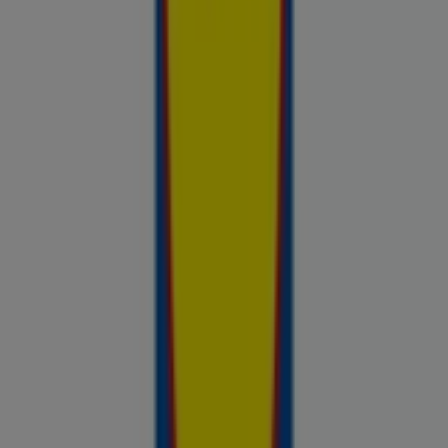
Avasta kõige tulusamad pakkumised
linnas Värska
Võrdle kohalike kaupluste hindu piirkonnas Värska ja tee
prospecto.ee abil targemaid ostuotsuseid. Sirvi Rimi, Selveri,
Maxima ja teiste lähikaupluste kehtivaid kliendilehti ja
kampaaniaid — kõik ühest kohast —, et hinnata pakkumisi enne
raha kulutamist. Meie platvorm annab Värska ostjatele
vajaliku hinnainfo, et teha targemaid valikuid. Vaata, mis on sel
nädalal saadaval, võrdle kaupluste pakkumisi ja tea alati, kus
sinu raha kõige rohkem väärt on.
Reklaam