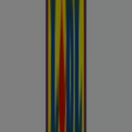
Kliendilehed ja parimad pakkumised
linnas Värska
Autoekspert
Automaailm
Buroomaailm
Kaubamaja
Kroonikeskus
Tooriista Market
Tupperware
Fixus24
Blåkläder
Britton