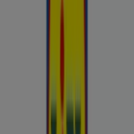
Hinnainfo kehtib kuni 31.8
Värska
Reklaam
Esiletõstetud pakkumised
uluki liha
Kapellimänguaparaadid
veebikaamera
jäätis
LEGO
KLOTSID
telefonid
külmkapp
aiamööbel
mobiiltelefonid