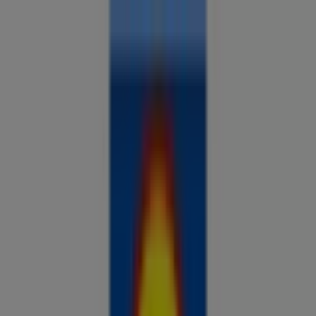
Sa oled siin:
Värska
Kõik
supermarketid
kodu- ja kehahooldus
DIY
autod ja
mootorid
lapsepõlv ja mängud
riided ja aksessuaarid
Reklaam
Analüüsi hindu ja säästa piirkonnas
Värska
Tulevased pakkumised