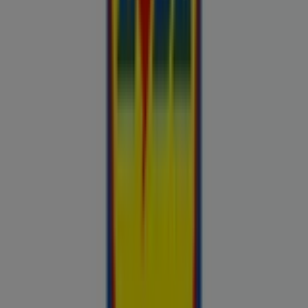
Otto
Bon prix
Pepco
Chicco
Takko fashion
Chilli
Lidl
kauplused sinu lähedal
tallinn
tartu
narva
parnu
kohtla-
jarve
viljandi
maardu
rakvere
kuressaare-kuressaare-
1498
sillamae
voru
viru
tori-tori-3952
haapsalu
valga
johvi
Vaata rohkem linnu