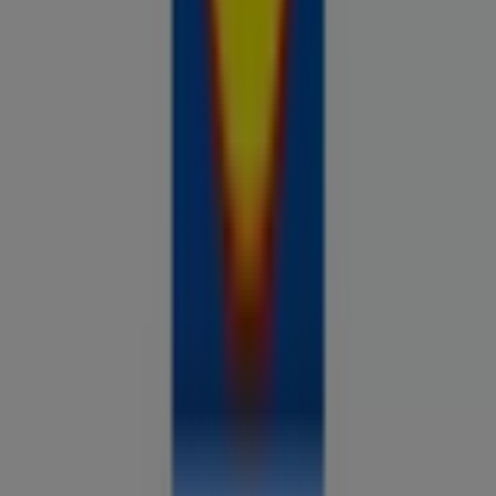
Prospecto.ee on osa Shopfully,
tehnoloogiaettevõttest, mis leiutab kohaliku ostlemise
üle maailma uuesti.
ETTEVÕTE
KONTAKT
Kategooriad
Kauplused
Jälgi keskkonda Prospecto