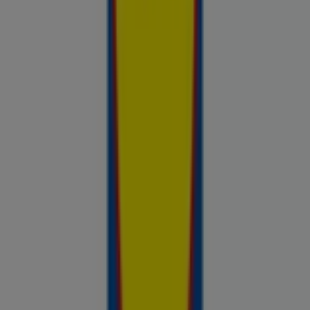
Avasta kõige tulusamad pakkumised
linnas Vastemõisa
Võrdle kohalike kaupluste hindu piirkonnas Vastemõisa ja tee
prospecto.ee abil targemaid ostuotsuseid. Sirvi Rimi, Selveri,
Maxima ja teiste lähikaupluste kehtivaid kliendilehti ja
kampaaniaid — kõik ühest kohast —, et hinnata pakkumisi enne
raha kulutamist. Meie platvorm annab Vastemõisa ostjatele
vajaliku hinnainfo, et teha targemaid valikuid. Vaata, mis on sel
nädalal saadaval, võrdle kaupluste pakkumisi ja tea alati, kus
sinu raha kõige rohkem väärt on.
Reklaam