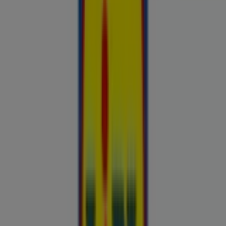
Hinnainfo kehtib kuni 31.8
Vastemõisa
Reklaam
Esiletõstetud pakkumised
uluki liha
Kapellimänguaparaadid
veebikaamera
jäätis
LEGO
KLOTSID
telefonid
külmkapp
aiamööbel
mobiiltelefonid