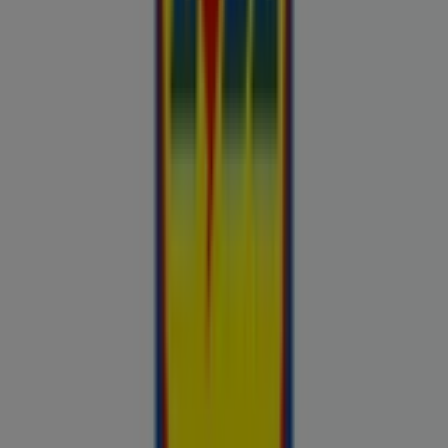
Otto
Bon prix
Pepco
Chicco
Takko fashion
Chilli
Lidl
kauplused sinu lähedal
tallinn
tartu
narva
parnu
kohtla-
jarve
viljandi
maardu
rakvere
kuressaare-kuressaare-
1498
sillamae
voru
viru
tori-tori-3952
haapsalu
valga
johvi
Vaata rohkem linnu