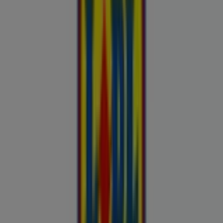
Kliendilehed ja parimad pakkumised
linnas Vastemõisa
Autoekspert
Automaailm
Buroomaailm
Kaubamaja
Kroonikeskus
Tooriista Market
Tupperware
Fixus24
Blåkläder
Britton