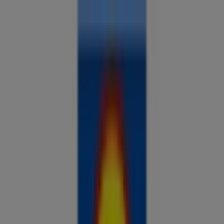
Sa oled siin:
Vastemõisa
Kõik
supermarketid
kodu- ja kehahooldus
DIY
autod ja
mootorid
lapsepõlv ja mängud
riided ja aksessuaarid
Reklaam
Analüüsi hindu ja säästa piirkonnas
Vastemõisa
Tulevased pakkumised