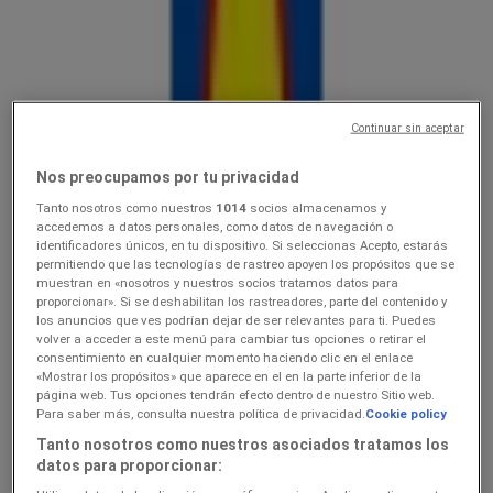
Lidl
10.0816.08
Hinnainfo kehtib kuni 16.8
Vastemõisa
Continuar sin aceptar
Lõpeb täna
Nos preocupamos por tu privacidad
Tanto nosotros como nuestros
1014
socios almacenamos y
Lidl
accedemos a datos personales, como datos de navegación o
identificadores únicos, en tu dispositivo. Si seleccionas Acepto, estarás
permitiendo que las tecnologías de rastreo apoyen los propósitos que se
Ainult valitud Lidli poodides
muestran en «nosotros y nuestros socios tratamos datos para
proporcionar». Si se deshabilitan los rastreadores, parte del contenido y
Lõpeb täna
Vastemõisa
los anuncios que ves podrían dejar de ser relevantes para ti. Puedes
Lõpeb täna
volver a acceder a este menú para cambiar tus opciones o retirar el
consentimiento en cualquier momento haciendo clic en el enlace
«Mostrar los propósitos» que aparece en el en la parte inferior de la
página web. Tus opciones tendrán efecto dentro de nuestro Sitio web.
Lidl
Para saber más, consulta nuestra política de privacidad.
Cookie policy
Tanto nosotros como nuestros asociados tratamos los
3.089.08
datos para proporcionar: