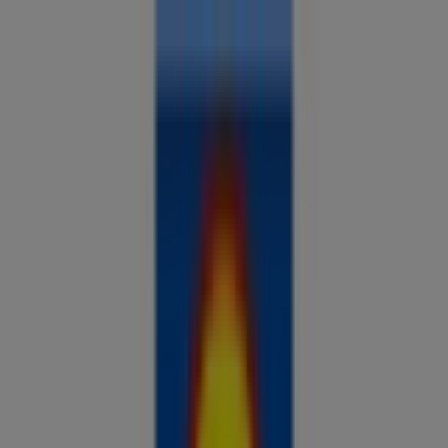
Sa oled siin:
Veriora
Kõik
supermarketid
kodu- ja kehahooldus
DIY
autod ja
mootorid
lapsepõlv ja mängud
riided ja aksessuaarid
Reklaam
Analüüsi hindu ja säästa piirkonnas
Veriora
Tulevased pakkumised