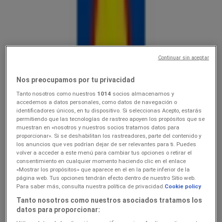
Lidl
10.0816.08
Hinnainfo kehtib kuni 16.8
Veriora
Continuar sin aceptar
Lõpeb täna
Nos preocupamos por tu privacidad
Tanto nosotros como nuestros
1014
socios almacenamos y
Lidl
accedemos a datos personales, como datos de navegación o
identificadores únicos, en tu dispositivo. Si seleccionas Acepto, estarás
permitiendo que las tecnologías de rastreo apoyen los propósitos que se
Ainult valitud Lidli poodides
muestran en «nosotros y nuestros socios tratamos datos para
proporcionar». Si se deshabilitan los rastreadores, parte del contenido y
Lõpeb täna
Veriora
los anuncios que ves podrían dejar de ser relevantes para ti. Puedes
Lõpeb täna
volver a acceder a este menú para cambiar tus opciones o retirar el
consentimiento en cualquier momento haciendo clic en el enlace
«Mostrar los propósitos» que aparece en el en la parte inferior de la
página web. Tus opciones tendrán efecto dentro de nuestro Sitio web.
Lidl
Para saber más, consulta nuestra política de privacidad.
Cookie policy
Tanto nosotros como nuestros asociados tratamos los
3.089.08
datos para proporcionar: