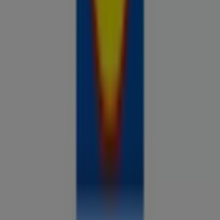
Prospecto.ee on osa Shopfully,
tehnoloogiaettevõttest, mis leiutab kohaliku ostlemise
üle maailma uuesti.
ETTEVÕTE
KONTAKT
Kategooriad
Kauplused
Jälgi keskkonda Prospecto