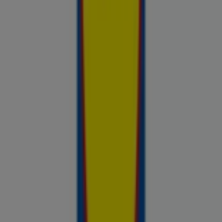
Avasta kõige tulusamad pakkumised
linnas Veriora
Võrdle kohalike kaupluste hindu piirkonnas Veriora ja tee
prospecto.ee abil targemaid ostuotsuseid. Sirvi Rimi, Selveri,
Maxima ja teiste lähikaupluste kehtivaid kliendilehti ja
kampaaniaid — kõik ühest kohast —, et hinnata pakkumisi enne
raha kulutamist. Meie platvorm annab Veriora ostjatele
vajaliku hinnainfo, et teha targemaid valikuid. Vaata, mis on sel
nädalal saadaval, võrdle kaupluste pakkumisi ja tea alati, kus
sinu raha kõige rohkem väärt on.
Reklaam