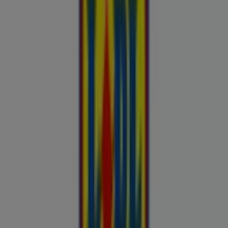
Kliendilehed ja parimad pakkumised
linnas Veriora
Autoekspert
Automaailm
Buroomaailm
Kaubamaja
Kroonikeskus
Tooriista Market
Tupperware
Fixus24
Blåkläder
Britton