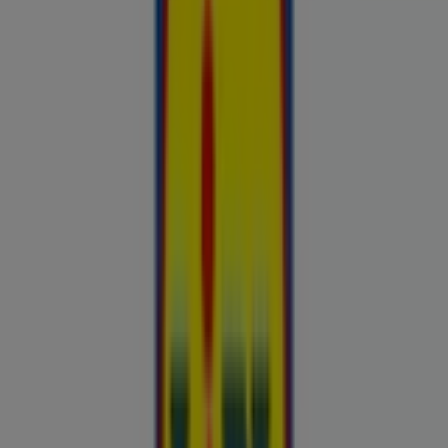
Hinnainfo kehtib kuni 31.8
Veriora
Reklaam
Esiletõstetud pakkumised
uluki liha
Kapellimänguaparaadid
veebikaamera
jäätis
LEGO
KLOTSID
telefonid
külmkapp
aiamööbel
mobiiltelefonid