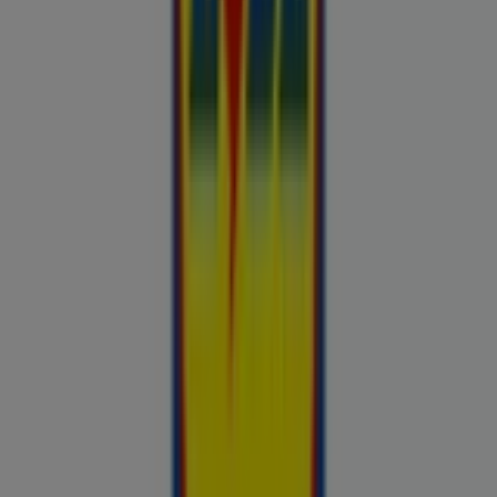
Otto
Bon prix
Pepco
Chicco
Takko fashion
Chilli
Lidl
kauplused sinu lähedal
tallinn
tartu
narva
parnu
kohtla-
jarve
viljandi
maardu
rakvere
kuressaare-kuressaare-
1498
sillamae
voru
viru
tori-tori-3952
haapsalu
valga
johvi
Vaata rohkem linnu