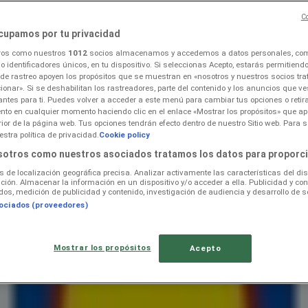
Co
cupamos por tu privacidad
tros como nuestros
1012
socios almacenamos y accedemos a datos personales, com
 identificadores únicos, en tu dispositivo. Si seleccionas Acepto, estarás permitiend
 de rastreo apoyen los propósitos que se muestran en «nosotros y nuestros socios tr
ionar». Si se deshabilitan los rastreadores, parte del contenido y los anuncios que ve
antes para ti. Puedes volver a acceder a este menú para cambiar tus opciones o retira
nto en cualquier momento haciendo clic en el enlace «Mostrar los propósitos» que ap
erior de la página web. Tus opciones tendrán efecto dentro de nuestro Sitio web. Para 
stra política de privacidad.
Cookie policy
sotros como nuestros asociados tratamos los datos para proporci
os de localización geográfica precisa. Analizar activamente las características del dis
ación. Almacenar la información en un dispositivo y/o acceder a ella. Publicidad y co
os, medición de publicidad y contenido, investigación de audiencia y desarrollo de se
sociados (proveedores)
Mostrar los propósitos
Acepto