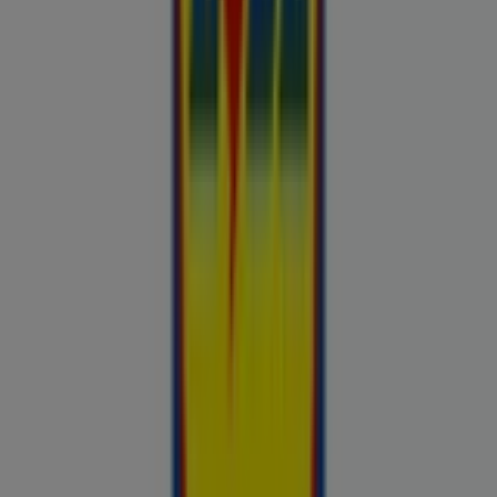
Otto
Bon prix
Pepco
Chicco
Takko fashion
Chilli
Lidl
kauplused sinu lähedal
tallinn
tartu
narva
parnu
kohtla-
jarve
viljandi
maardu
rakvere
kuressaare-kuressaare-
1498
sillamae
viru
tori-tori-3952
haapsalu
valga
johvi
Vaata rohkem linnu