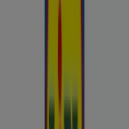
Hinnainfo kehtib kuni 31.8
Võru
Reklaam
Esiletõstetud pakkumised
uluki liha
Kapellimänguaparaadid
veebikaamera
jäätis
LEGO
KLOTSID
telefonid
külmkapp
aiamööbel
mobiiltelefonid