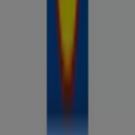
Prospecto.ee on osa Shopfully,
tehnoloogiaettevõttest, mis leiutab kohaliku ostlemise
üle maailma uuesti.
ETTEVÕTE
KONTAKT
Kategooriad
Kauplused
Jälgi keskkonda Prospecto