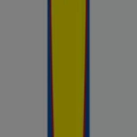
Avasta kõige tulusamad pakkumised
linnas Võru
Võrdle kohalike kaupluste hindu piirkonnas Võru ja tee
prospecto.ee abil targemaid ostuotsuseid. Sirvi Rimi, Selveri,
Maxima ja teiste lähikaupluste kehtivaid kliendilehti ja
kampaaniaid — kõik ühest kohast —, et hinnata pakkumisi enne
raha kulutamist. Meie platvorm annab Võru ostjatele vajaliku
hinnainfo, et teha targemaid valikuid. Vaata, mis on sel nädalal
saadaval, võrdle kaupluste pakkumisi ja tea alati, kus sinu raha
kõige rohkem väärt on.
Reklaam