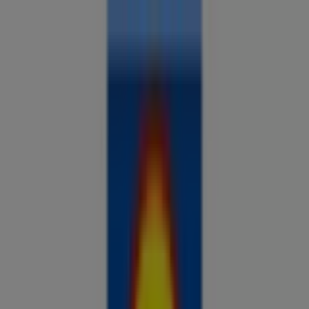
Sa oled siin:
Võru
Kõik
supermarketid
kodu- ja kehahooldus
DIY
autod ja
mootorid
lapsepõlv ja mängud
riided ja aksessuaarid
Reklaam
Analüüsi hindu ja säästa piirkonnas
Võru
Tulevased pakkumised