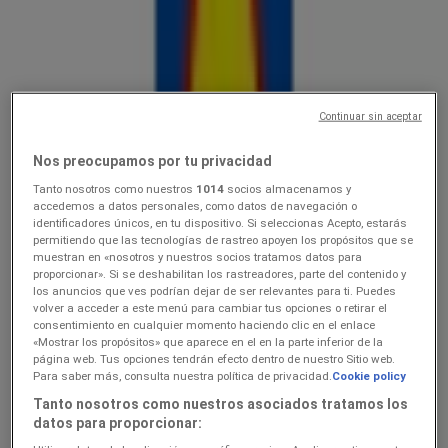
Lidl
10.0816.08
Hinnainfo kehtib kuni 16.8
Võru
Continuar sin aceptar
Viimased tunnid selle säästu kasutamiseks
Nos preocupamos por tu privacidad
Tanto nosotros como nuestros
1014
socios almacenamos y
Lidl
accedemos a datos personales, como datos de navegación o
identificadores únicos, en tu dispositivo. Si seleccionas Acepto, estarás
permitiendo que las tecnologías de rastreo apoyen los propósitos que se
Ainult valitud Lidli poodides
muestran en «nosotros y nuestros socios tratamos datos para
proporcionar». Si se deshabilitan los rastreadores, parte del contenido y
Viimased tunnid selle säästu kasutamiseks
Võru
los anuncios que ves podrían dejar de ser relevantes para ti. Puedes
Viimased tunnid selle säästu kasutamiseks
volver a acceder a este menú para cambiar tus opciones o retirar el
consentimiento en cualquier momento haciendo clic en el enlace
«Mostrar los propósitos» que aparece en el en la parte inferior de la
página web. Tus opciones tendrán efecto dentro de nuestro Sitio web.
Lidl
Para saber más, consulta nuestra política de privacidad.
Cookie policy
Tanto nosotros como nuestros asociados tratamos los
3.089.08
datos para proporcionar: