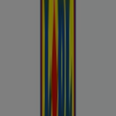
Kliendilehed ja parimad pakkumised
linnas Võru
Autoekspert
Automaailm
Buroomaailm
Kaubamaja
Kroonikeskus
Tooriista Market
Tupperware
Fixus24
Blåkläder
Britton