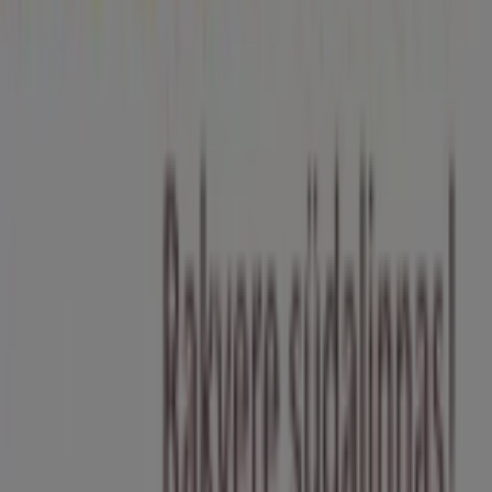
Prospecto.ee on osa Shopfully,
tehnoloogiaettevõttest, mis leiutab kohaliku ostlemise
üle maailma uuesti.
ETTEVÕTE
KONTAKT
Kategooriad
Kauplused
Jälgi keskkonda Prospecto