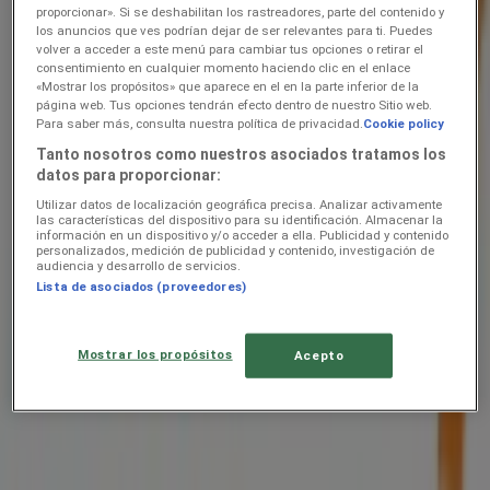
hindeid linnas Narva —
proporcionar». Si se deshabilitan los rastreadores, parte del contenido y
los anuncios que ves podrían dejar de ser relevantes para ti. Puedes
kliendilehed ja parimad
volver a acceder a este menú para cambiar tus opciones o retirar el
consentimiento en cualquier momento haciendo clic en el enlace
pakkumised
«Mostrar los propósitos» que aparece en el en la parte inferior de la
página web. Tus opciones tendrán efecto dentro de nuestro Sitio web.
Para saber más, consulta nuestra política de privacidad.
Cookie policy
Oleme peagi avaldamas keti mitmesugused pakkumisi
Tanto nosotros como nuestros asociados tratamos los
datos para proporcionar:
Nädalapakkumised ja kliendilehed
Utilizar datos de localización geográfica precisa. Analizar activamente
asukohas Narva
las características del dispositivo para su identificación. Almacenar la
información en un dispositivo y/o acceder a ella. Publicidad y contenido
personalizados, medición de publicidad y contenido, investigación de
Buroomaailm
audiencia y desarrollo de servicios.
Lista de asociados (proveedores)
Kaubamaja
Kroonikeskus
Mostrar los propósitos
Acepto
Kliendilehed ja parimad pakkumised
linnas Narva