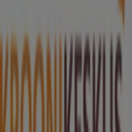
uluki liha
Kapellimänguaparaadid
veebikaamera
jäätis
LEGO
KLOTSID
telefonid
külmkapp
aiamööbel
mobiiltelefonid
Võrdle Mitmesugused hindeid linnas Narva kohalike kaupluste
vahel. Prospecto.ee koondab aktuaalseid kliendilehti Rimist,
Selverist ja muudest kauplustest, et saaksid Mitmesugused
pakkumisi linnas Narva võrrelda ja leida parima väärtuse,
külastamata mitut kauplust. Kasuta Prospecto.ee lehte, et
jälgida Mitmesugused hindeid linnas Narva nädal-nädalalt,
leida tegelikke säästusid ja ostle enesekindlalt — teades, et
oled enne otsuse tegemist hindeid võrdlenud.
Mine kategooria mitmesugused pakkumiste juurde
Reklaam