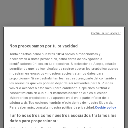
Lidl
10.0816.08
Hinnainfo kehtib kuni 16.8
Narva
Continuar sin aceptar
Viimased tunnid selle säästu kasutamiseks
Nos preocupamos por tu privacidad
Tanto nosotros como nuestros
1014
socios almacenamos y
Lidl
accedemos a datos personales, como datos de navegación o
identificadores únicos, en tu dispositivo. Si seleccionas Acepto, estarás
permitiendo que las tecnologías de rastreo apoyen los propósitos que se
Ainult valitud Lidli poodides
muestran en «nosotros y nuestros socios tratamos datos para
proporcionar». Si se deshabilitan los rastreadores, parte del contenido y
Viimased tunnid selle säästu kasutamiseks
Narva
los anuncios que ves podrían dejar de ser relevantes para ti. Puedes
Viimased tunnid selle säästu kasutamiseks
volver a acceder a este menú para cambiar tus opciones o retirar el
consentimiento en cualquier momento haciendo clic en el enlace
«Mostrar los propósitos» que aparece en el en la parte inferior de la
página web. Tus opciones tendrán efecto dentro de nuestro Sitio web.
Lidl
Para saber más, consulta nuestra política de privacidad.
Cookie policy
Tanto nosotros como nuestros asociados tratamos los
3.089.08
datos para proporcionar: