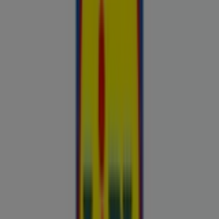
Hinnainfo kehtib kuni 31.8
Narva
Reklaam
Esiletõstetud pakkumised
uluki liha
Kapellimänguaparaadid
veebikaamera
jäätis
LEGO
KLOTSID
telefonid
külmkapp
aiamööbel
mobiiltelefonid