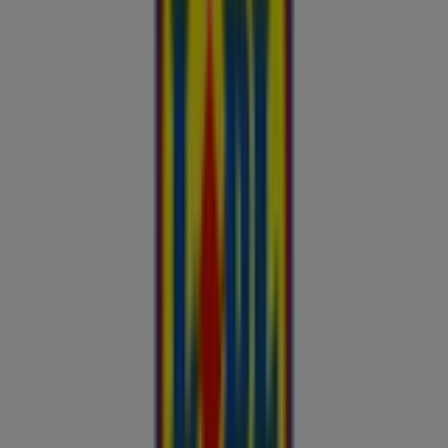
Kliendilehed ja parimad pakkumised
linnas Narva
Autoekspert
Automaailm
Buroomaailm
Kaubamaja
Kroonikeskus
Tooriista Market
Tupperware
Fixus24
Blåkläder
Britton