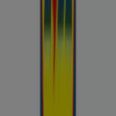
Otto
Bon prix
Pepco
Chicco
Takko fashion
Chilli
Lidl
kauplused sinu lähedal
tallinn
tartu
parnu
kohtla-jarve
viljandi
maardu
rakvere
kuressaare-
kuressaare-1498
sillamae
voru
viru
tori-tori-
3952
haapsalu
valga
johvi
Vaata rohkem linnu