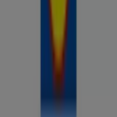
Prospecto.ee on osa Shopfully,
tehnoloogiaettevõttest, mis leiutab kohaliku ostlemise
üle maailma uuesti.
ETTEVÕTE
KONTAKT
Kategooriad
Kauplused
Jälgi keskkonda Prospecto