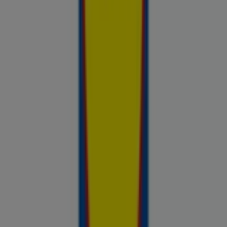
Avasta kõige tulusamad pakkumised
linnas Narva
Võrdle kohalike kaupluste hindu piirkonnas Narva ja tee
prospecto.ee abil targemaid ostuotsuseid. Sirvi Rimi, Selveri,
Maxima ja teiste lähikaupluste kehtivaid kliendilehti ja
kampaaniaid — kõik ühest kohast —, et hinnata pakkumisi enne
raha kulutamist. Meie platvorm annab Narva ostjatele vajaliku
hinnainfo, et teha targemaid valikuid. Vaata, mis on sel nädalal
saadaval, võrdle kaupluste pakkumisi ja tea alati, kus sinu raha
kõige rohkem väärt on.
Reklaam