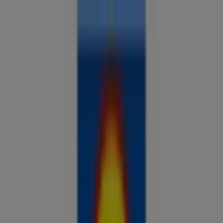
Sa oled siin:
Narva
Kõik
supermarketid
kodu- ja kehahooldus
DIY
autod ja
mootorid
lapsepõlv ja mängud
riided ja aksessuaarid
Reklaam
Analüüsi hindu ja säästa piirkonnas
Narva
Tulevased pakkumised