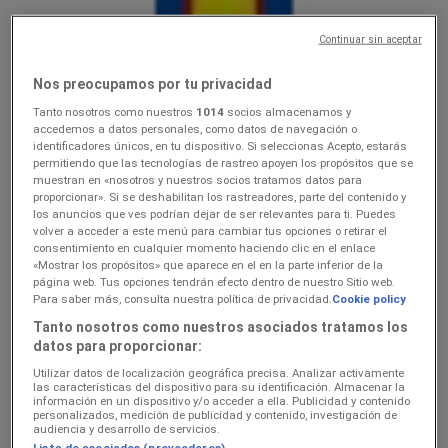
hindeid linnas Türi —
kliendilehed ja parimad
Continuar sin aceptar
pakkumised
Nos preocupamos por tu privacidad
Tanto nosotros como nuestros
1014
socios almacenamos y
Just lisatud
accedemos a datos personales, como datos de navegación o
identificadores únicos, en tu dispositivo. Si seleccionas Acepto, estarás
permitiendo que las tecnologías de rastreo apoyen los propósitos que se
Lidl
muestran en «nosotros y nuestros socios tratamos datos para
proporcionar». Si se deshabilitan los rastreadores, parte del contenido y
Ainult valitud Lidli poodides
los anuncios que ves podrían dejar de ser relevantes para ti. Puedes
volver a acceder a este menú para cambiar tus opciones o retirar el
consentimiento en cualquier momento haciendo clic en el enlace
Hinnainfo kehtib kuni 16.8
Türi
«Mostrar los propósitos» que aparece en el en la parte inferior de la
Just lisatud
página web. Tus opciones tendrán efecto dentro de nuestro Sitio web.
Para saber más, consulta nuestra política de privacidad.
Cookie policy
Lidl
Tanto nosotros como nuestros asociados tratamos los
datos para proporcionar:
10.0816.08
Utilizar datos de localización geográfica precisa. Analizar activamente
las características del dispositivo para su identificación. Almacenar la
Hinnainfo kehtib kuni 16.8
Türi
información en un dispositivo y/o acceder a ella. Publicidad y contenido
personalizados, medición de publicidad y contenido, investigación de
audiencia y desarrollo de servicios.
Lidl
Lista de asociados (proveedores)