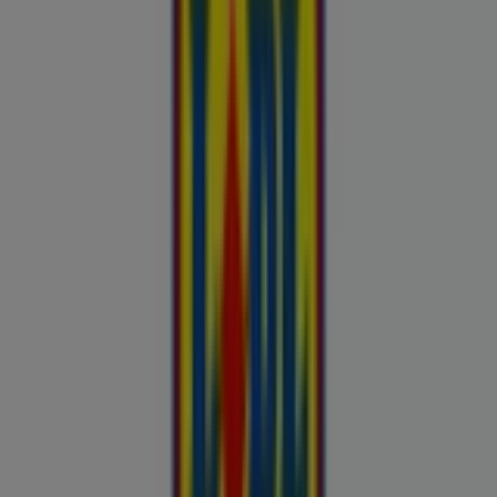
Kliendilehed ja parimad pakkumised
linnas Rakvere
Autoekspert
Automaailm
Buroomaailm
Kaubamaja
Kroonikeskus
Tooriista Market
Tupperware
Fixus24
Blåkläder
Britton