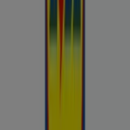
Otto
Bon prix
Pepco
Chicco
Takko fashion
Chilli
Lidl
kauplused sinu lähedal
tallinn
tartu
narva
parnu
kohtla-jarve
viljandi
maardu
kuressaare-
kuressaare-1498
sillamae
voru
viru
tori-tori-
3952
haapsalu
valga
johvi
Vaata rohkem linnu