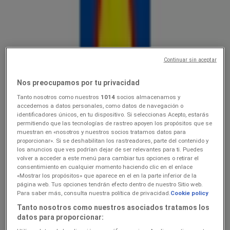
Lidl
10.0816.08
Hinnainfo kehtib kuni 16.8
Rakvere
Continuar sin aceptar
Viimased tunnid selle säästu kasutamiseks
Nos preocupamos por tu privacidad
Tanto nosotros como nuestros
1014
socios almacenamos y
Lidl
accedemos a datos personales, como datos de navegación o
identificadores únicos, en tu dispositivo. Si seleccionas Acepto, estarás
permitiendo que las tecnologías de rastreo apoyen los propósitos que se
Ainult valitud Lidli poodides
muestran en «nosotros y nuestros socios tratamos datos para
proporcionar». Si se deshabilitan los rastreadores, parte del contenido y
Viimased tunnid selle säästu kasutamiseks
Rakvere
los anuncios que ves podrían dejar de ser relevantes para ti. Puedes
Viimased tunnid selle säästu kasutamiseks
volver a acceder a este menú para cambiar tus opciones o retirar el
consentimiento en cualquier momento haciendo clic en el enlace
«Mostrar los propósitos» que aparece en el en la parte inferior de la
página web. Tus opciones tendrán efecto dentro de nuestro Sitio web.
Lidl
Para saber más, consulta nuestra política de privacidad.
Cookie policy
Tanto nosotros como nuestros asociados tratamos los
3.089.08
datos para proporcionar: