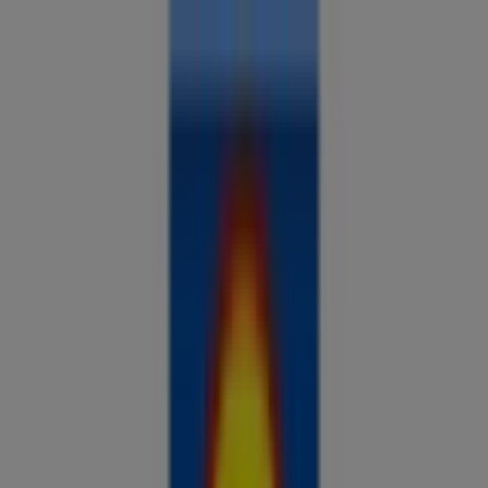
Sa oled siin:
Rakvere
Kõik
supermarketid
kodu- ja kehahooldus
DIY
autod ja
mootorid
lapsepõlv ja mängud
riided ja aksessuaarid
Reklaam
Analüüsi hindu ja säästa piirkonnas
Rakvere
Tulevased pakkumised