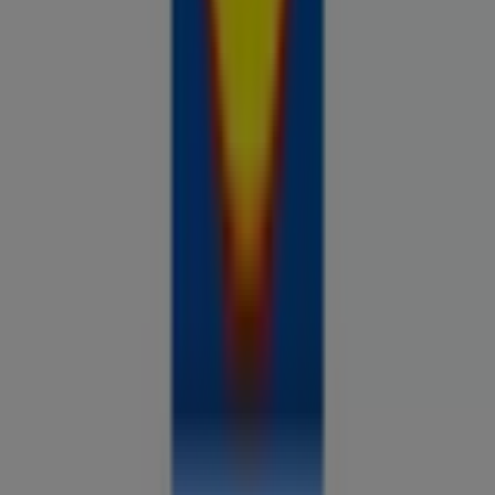
Prospecto.ee on osa Shopfully,
tehnoloogiaettevõttest, mis leiutab kohaliku ostlemise
üle maailma uuesti.
ETTEVÕTE
KONTAKT
Kategooriad
Kauplused
Jälgi keskkonda Prospecto