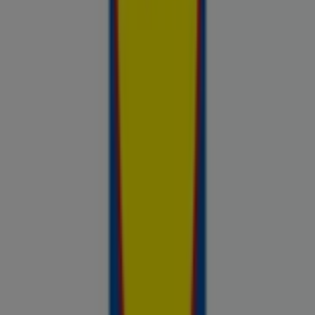
Avasta kõige tulusamad pakkumised
linnas Rakvere
Võrdle kohalike kaupluste hindu piirkonnas Rakvere ja tee
prospecto.ee abil targemaid ostuotsuseid. Sirvi Rimi, Selveri,
Maxima ja teiste lähikaupluste kehtivaid kliendilehti ja
kampaaniaid — kõik ühest kohast —, et hinnata pakkumisi enne
raha kulutamist. Meie platvorm annab Rakvere ostjatele
vajaliku hinnainfo, et teha targemaid valikuid. Vaata, mis on sel
nädalal saadaval, võrdle kaupluste pakkumisi ja tea alati, kus
sinu raha kõige rohkem väärt on.
Reklaam