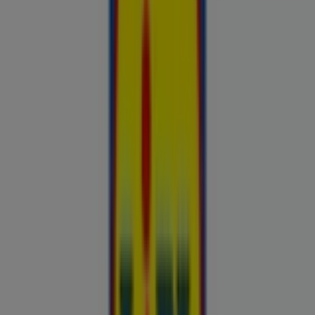
Hinnainfo kehtib kuni 31.8
Rakvere
Reklaam
Esiletõstetud pakkumised
uluki liha
Kapellimänguaparaadid
veebikaamera
jäätis
LEGO
KLOTSID
telefonid
külmkapp
aiamööbel
mobiiltelefonid