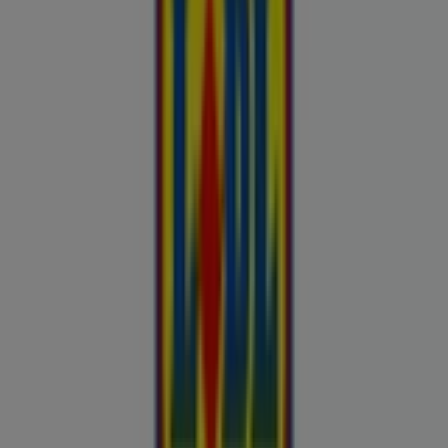
Buroomaailm
Kaubamaja
Kroonikeskus
Tooriista Market
Tupperware
Fixus24
Blåkläder
Britton
Otto
Bon prix
Pepco
Chicco
Takko fashion