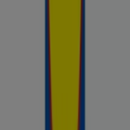
saadaval, võrdle kaupluste pakkumisi ja tea alati, kus sinu raha
kõige rohkem väärt on.
Reklaam