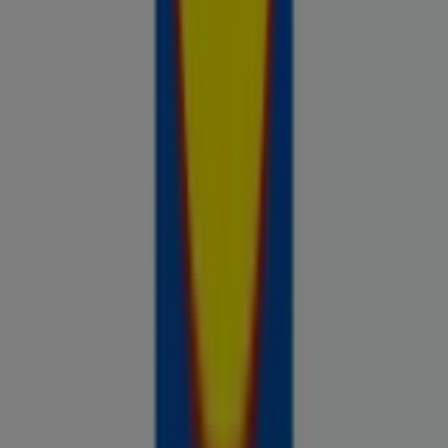
Prospecto.ee on osa Shopfully,
tehnoloogiaettevõttest, mis leiutab kohaliku ostlemise
üle maailma uuesti.
ETTEVÕTE
KONTAKT