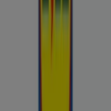
Chilli
Lidl
kauplused sinu lähedal
tartu
narva
parnu
kohtla-jarve
viljandi
maardu
rakvere
kuressaare-
kuressaare-1498
sillamae
voru
viru
tori-tori-
3952
haapsalu
valga
johvi
Vaata rohkem linnu
Avasta kõige tulusamad pakkumised
linnas Tallinn
Võrdle kohalike kaupluste hindu piirkonnas Tallinn ja tee
prospecto.ee abil targemaid ostuotsuseid. Sirvi Rimi, Selveri,
Maxima ja teiste lähikaupluste kehtivaid kliendilehti ja
kampaaniaid — kõik ühest kohast —, et hinnata pakkumisi enne
raha kulutamist. Meie platvorm annab Tallinn ostjatele vajaliku
hinnainfo, et teha targemaid valikuid. Vaata, mis on sel nädalal