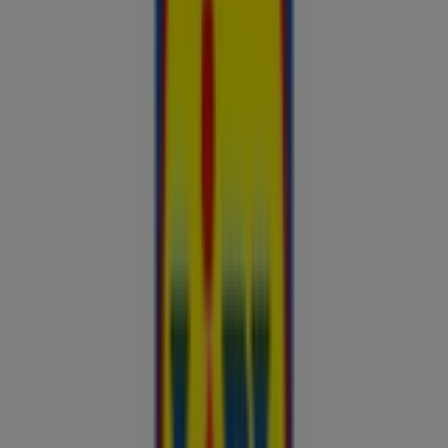
Esiletõstetud pakkumised
uluki liha
Kapellimänguaparaadid
veebikaamera
jäätis
LEGO
KLOTSID
telefonid
külmkapp
aiamööbel
mobiiltelefonid
Kliendilehed ja parimad pakkumised
linnas Tallinn
Autoekspert
Automaailm