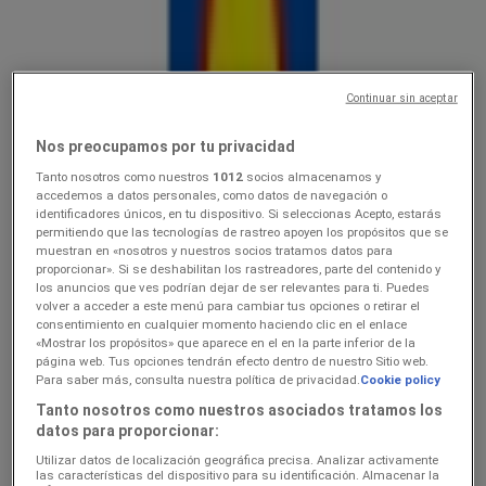
Lidl
Ainult valitud Lidli poodides
Continuar sin aceptar
Hinnainfo kehtib kuni 9.8
Tallinn
Veel 3 päeva
Nos preocupamos por tu privacidad
Tanto nosotros como nuestros
1012
socios almacenamos y
accedemos a datos personales, como datos de navegación o
identificadores únicos, en tu dispositivo. Si seleccionas Acepto, estarás
Lidl
permitiendo que las tecnologías de rastreo apoyen los propósitos que se
muestran en «nosotros y nuestros socios tratamos datos para
3.089.08
proporcionar». Si se deshabilitan los rastreadores, parte del contenido y
los anuncios que ves podrían dejar de ser relevantes para ti. Puedes
volver a acceder a este menú para cambiar tus opciones o retirar el
Hinnainfo kehtib kuni 9.8
Tallinn
consentimiento en cualquier momento haciendo clic en el enlace
«Mostrar los propósitos» que aparece en el en la parte inferior de la
página web. Tus opciones tendrán efecto dentro de nuestro Sitio web.
Para saber más, consulta nuestra política de privacidad.
Cookie policy
Lidl
Tanto nosotros como nuestros asociados tratamos los
datos para proporcionar:
Koolitarvete kataloog 2026
Utilizar datos de localización geográfica precisa. Analizar activamente
Hinnainfo kehtib kuni 6.9
Tallinn
las características del dispositivo para su identificación. Almacenar la