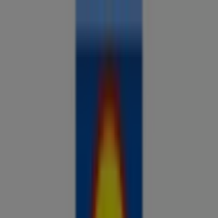
Sa oled siin:
Tallinn
Kõik
supermarketid
kodu- ja kehahooldus
DIY
autod ja
mootorid
lapsepõlv ja mängud
riided ja aksessuaarid
Reklaam
Analüüsi hindu ja säästa piirkonnas
Tallinn
Veel 3 päeva