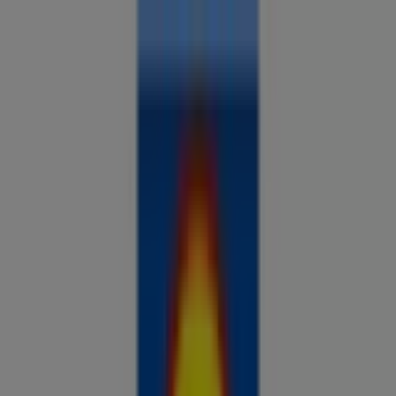
Sa oled siin:
Tallinn
Kõik
supermarketid
kodu- ja kehahooldus
DIY
autod ja
mootorid
lapsepõlv ja mängud
riided ja aksessuaarid
Reklaam
Võrdle hindeid ja leia parimad
pakkumised oma linnas
Tulevased pakkumised