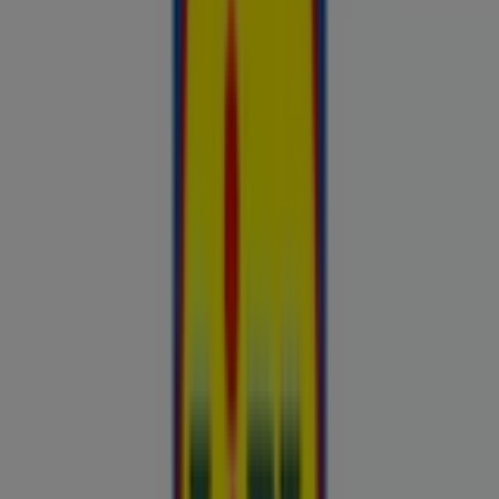
Hinnainfo kehtib kuni 31.8
Reklaam
Nutikas ostlemine: Täna kinnitatud
hinnasulad