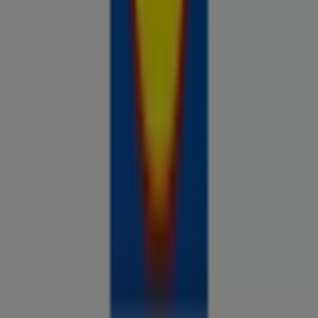
Prospecto.ee on osa Shopfully,
tehnoloogiaettevõttest, mis leiutab kohaliku ostlemise
üle maailma uuesti.
ETTEVÕTE
KONTAKT
Kategooriad
Kauplused