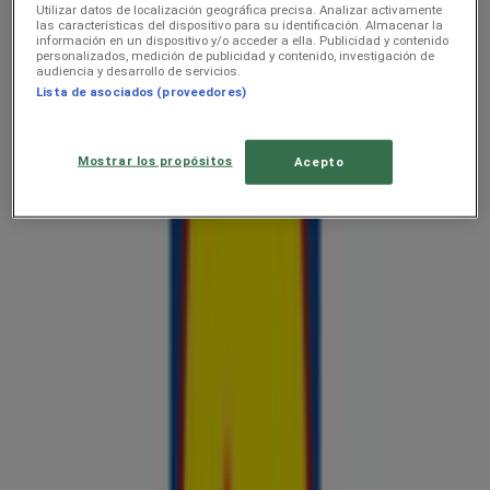
Lõpeb täna
Utilizar datos de localización geográfica precisa. Analizar activamente
las características del dispositivo para su identificación. Almacenar la
información en un dispositivo y/o acceder a ella. Publicidad y contenido
personalizados, medición de publicidad y contenido, investigación de
audiencia y desarrollo de servicios.
Lidl
Lista de asociados (proveedores)
Koolitarvete kataloog 2026
Mostrar los propósitos
Acepto
Hinnainfo kehtib kuni 6.9
Lidl
Jäätise kataloog
Hinnainfo kehtib kuni 30.8
Lidl
Esmaspäevast 6.04