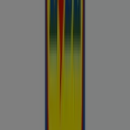
Britton
Otto
Bon prix
Pepco
Chicco
Takko fashion
Chilli
Lidl
kauplused sinu lähedal
tallinn
tartu
narva
parnu
kohtla-
jarve
viljandi
maardu
rakvere
kuressaare-kuressaare-
1498
sillamae
voru
viru
tori-tori-3952
haapsalu
valga
johvi
Vaata rohkem linnu