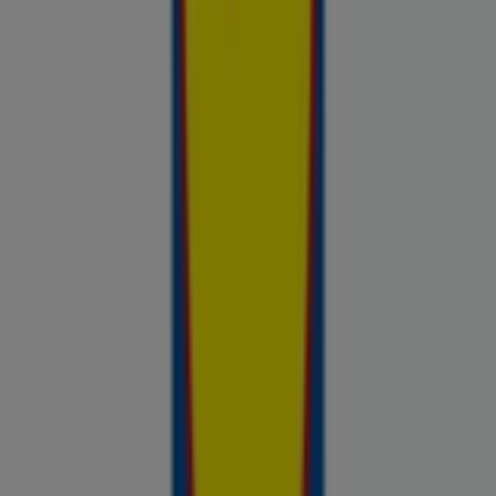
Sinu tööriist teadlike ostuotsuste
tegemiseks
Prospecto.ee on hindade võrdluse tööriist, mis aitab sul
hinnata kohalike kaupluste pakkumisi enne ostlemist. Sirvi
kohalike kaupluste kliendilehti ja aktuaalseid sooduspakkumisi
Rimist, Selverist, Maximast, Prismast, Coopist ja muudest
kauplustest — kõik ühes kohas — ja võrdle hindeid, et leida
parim väärtus sinu lähedal. Ära otsi ainult pakkumisi. Analüüsi
neid. Prospecto.ee lehega on iga ostuotsus toetatud
reaalsete ja ajakohasega hindade andmetega kauplustest,
mis on sulle olulised.
Reklaam