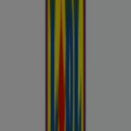
uluki liha
Kapellimänguaparaadid
veebikaamera
jäätis
LEGO
KLOTSID
telefonid
külmkapp
aiamööbel
mobiiltelefonid
Vaata pakkumisi poodide kataloogides
ja flaierites
Autoekspert
Automaailm
Buroomaailm
Kaubamaja
Kroonikeskus
Tooriista Market
Tupperware
Fixus24
Blåkläder