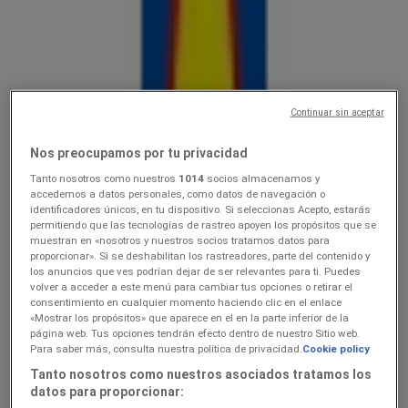
Lidl
10.0816.08
Hinnainfo kehtib kuni 16.8
Continuar sin aceptar
Lõpeb täna
Nos preocupamos por tu privacidad
Tanto nosotros como nuestros
1014
socios almacenamos y
Lidl
accedemos a datos personales, como datos de navegación o
identificadores únicos, en tu dispositivo. Si seleccionas Acepto, estarás
Ainult valitud Lidli poodides
permitiendo que las tecnologías de rastreo apoyen los propósitos que se
muestran en «nosotros y nuestros socios tratamos datos para
proporcionar». Si se deshabilitan los rastreadores, parte del contenido y
Lõpeb täna
los anuncios que ves podrían dejar de ser relevantes para ti. Puedes
Lõpeb täna
volver a acceder a este menú para cambiar tus opciones o retirar el
consentimiento en cualquier momento haciendo clic en el enlace
«Mostrar los propósitos» que aparece en el en la parte inferior de la
página web. Tus opciones tendrán efecto dentro de nuestro Sitio web.
Lidl
Para saber más, consulta nuestra política de privacidad.
Cookie policy
Tanto nosotros como nuestros asociados tratamos los
3.089.08
datos para proporcionar: