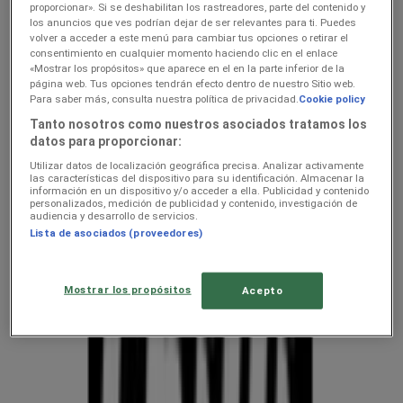
kehahooldus hindeid linnas
proporcionar». Si se deshabilitan los rastreadores, parte del contenido y
los anuncios que ves podrían dejar de ser relevantes para ti. Puedes
Jõhvi — kliendilehed ja
volver a acceder a este menú para cambiar tus opciones o retirar el
consentimiento en cualquier momento haciendo clic en el enlace
parimad pakkumised
«Mostrar los propósitos» que aparece en el en la parte inferior de la
página web. Tus opciones tendrán efecto dentro de nuestro Sitio web.
Para saber más, consulta nuestra política de privacidad.
Cookie policy
Oleme peagi avaldamas keti kodu- ja kehahooldus pakkumisi
Tanto nosotros como nuestros asociados tratamos los
datos para proporcionar:
Nädalapakkumised ja kliendilehed
Utilizar datos de localización geográfica precisa. Analizar activamente
asukohas Jõhvi
las características del dispositivo para su identificación. Almacenar la
información en un dispositivo y/o acceder a ella. Publicidad y contenido
personalizados, medición de publicidad y contenido, investigación de
audiencia y desarrollo de servicios.
Tupperware
Lista de asociados (proveedores)
Chilli
Mostrar los propósitos
Acepto
Kliendilehed ja parimad pakkumised
linnas Jõhvi
uluki liha
Kapellimänguaparaadid
veebikaamera
jäätis
LEGO