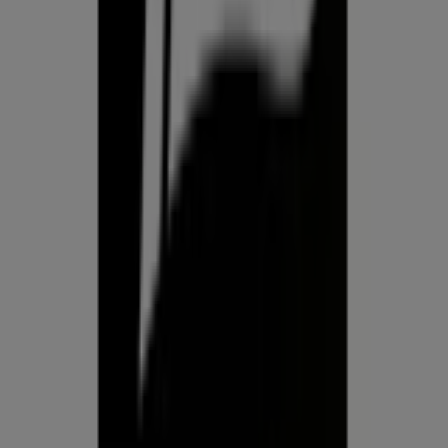
Prospecto.ee on osa Shopfully,
tehnoloogiaettevõttest, mis leiutab kohaliku ostlemise
üle maailma uuesti.
ETTEVÕTE
KONTAKT
Kategooriad
Kauplused
Jälgi keskkonda Prospecto