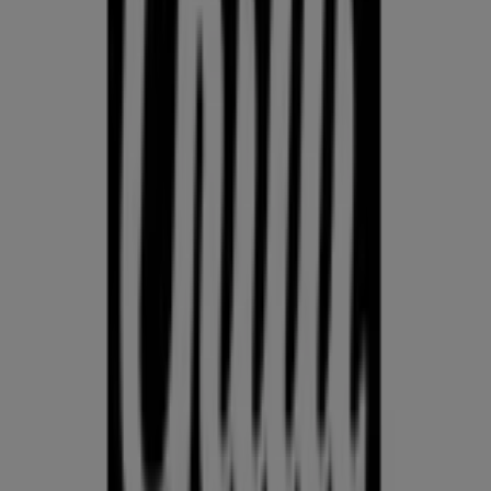
KLOTSID
telefonid
külmkapp
aiamööbel
mobiiltelefonid
Võrdle Kodu- ja kehahooldus hindeid linnas Jõhvi kohalike
kaupluste vahel. Prospecto.ee koondab aktuaalseid
kliendilehti Rimist, Selverist ja muudest kauplustest, et
saaksid Kodu- ja kehahooldus pakkumisi linnas Jõhvi võrrelda
ja leida parima väärtuse, külastamata mitut kauplust. Kasuta
Prospecto.ee lehte, et jälgida Kodu- ja kehahooldus hindeid
linnas Jõhvi nädal-nädalalt, leida tegelikke säästusid ja ostle
enesekindlalt — teades, et oled enne otsuse tegemist
hindeid võrdlenud.
Mine kategooria kodu- ja kehahooldus pakkumiste juurde
Reklaam