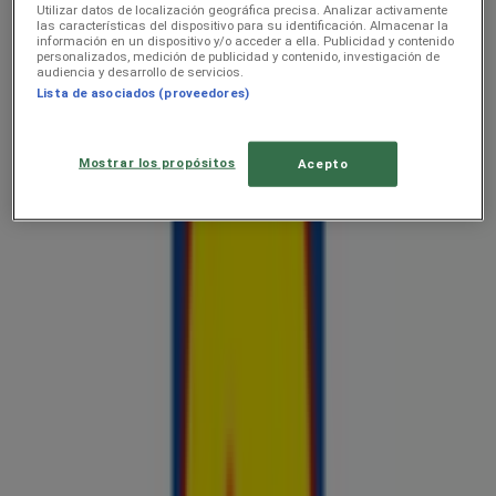
Lõpeb täna
Utilizar datos de localización geográfica precisa. Analizar activamente
las características del dispositivo para su identificación. Almacenar la
información en un dispositivo y/o acceder a ella. Publicidad y contenido
personalizados, medición de publicidad y contenido, investigación de
audiencia y desarrollo de servicios.
Lidl
Lista de asociados (proveedores)
Koolitarvete kataloog 2026
Mostrar los propósitos
Acepto
Hinnainfo kehtib kuni 6.9
Lidl
Jäätise kataloog
Hinnainfo kehtib kuni 30.8
Lidl
Esmaspäevast 6.04