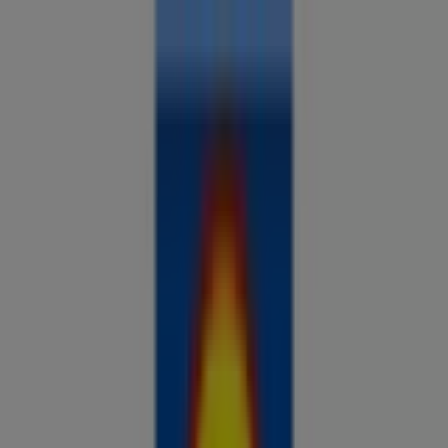
Sa oled siin:
Tallinn
Kõik
supermarketid
kodu- ja kehahooldus
DIY
autod ja
mootorid
lapsepõlv ja mängud
riided ja aksessuaarid
Reklaam
Võrdle hindeid ja leia parimad
pakkumised oma linnas
Tulevased pakkumised