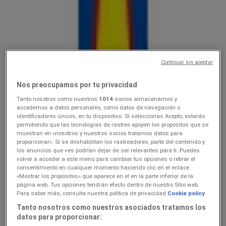
Lidl
10.0816.08
Hinnainfo kehtib kuni 16.8
Continuar sin aceptar
Lõpeb täna
Nos preocupamos por tu privacidad
Tanto nosotros como nuestros
1014
socios almacenamos y
Lidl
accedemos a datos personales, como datos de navegación o
identificadores únicos, en tu dispositivo. Si seleccionas Acepto, estarás
Ainult valitud Lidli poodides
permitiendo que las tecnologías de rastreo apoyen los propósitos que se
muestran en «nosotros y nuestros socios tratamos datos para
proporcionar». Si se deshabilitan los rastreadores, parte del contenido y
Lõpeb täna
los anuncios que ves podrían dejar de ser relevantes para ti. Puedes
Lõpeb täna
volver a acceder a este menú para cambiar tus opciones o retirar el
consentimiento en cualquier momento haciendo clic en el enlace
«Mostrar los propósitos» que aparece en el en la parte inferior de la
página web. Tus opciones tendrán efecto dentro de nuestro Sitio web.
Lidl
Para saber más, consulta nuestra política de privacidad.
Cookie policy
Tanto nosotros como nuestros asociados tratamos los
3.089.08
datos para proporcionar: