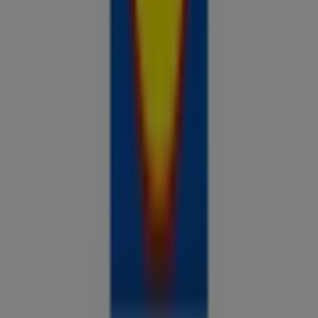
Prospecto.ee on osa Shopfully,
tehnoloogiaettevõttest, mis leiutab kohaliku ostlemise
üle maailma uuesti.
ETTEVÕTE
KONTAKT
Kategooriad
Kauplused