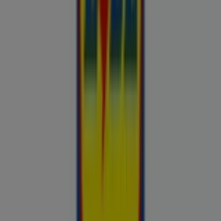
Britton
Otto
Bon prix
Pepco
Chicco
Takko fashion
Chilli
Lidl
kauplused sinu lähedal
tallinn
tartu
narva
parnu
kohtla-
jarve
viljandi
maardu
rakvere
kuressaare-kuressaare-
1498
sillamae
voru
viru
tori-tori-3952
haapsalu
valga
johvi
Vaata rohkem linnu