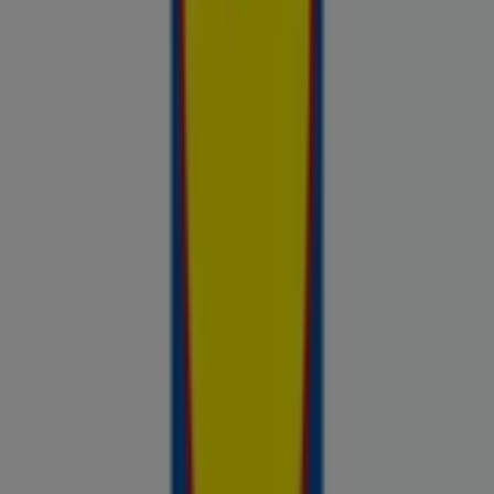
Sinu tööriist teadlike ostuotsuste
tegemiseks
Prospecto.ee on hindade võrdluse tööriist, mis aitab sul
hinnata kohalike kaupluste pakkumisi enne ostlemist. Sirvi
kohalike kaupluste kliendilehti ja aktuaalseid sooduspakkumisi
Rimist, Selverist, Maximast, Prismast, Coopist ja muudest
kauplustest — kõik ühes kohas — ja võrdle hindeid, et leida
parim väärtus sinu lähedal. Ära otsi ainult pakkumisi. Analüüsi
neid. Prospecto.ee lehega on iga ostuotsus toetatud
reaalsete ja ajakohasega hindade andmetega kauplustest,
mis on sulle olulised.
Reklaam