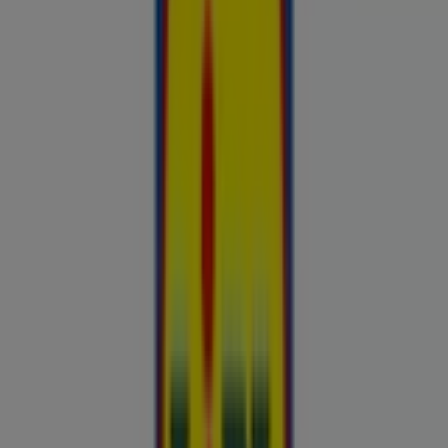
Hinnainfo kehtib kuni 31.8
Reklaam
Nutikas ostlemine: Täna kinnitatud
hinnasulad