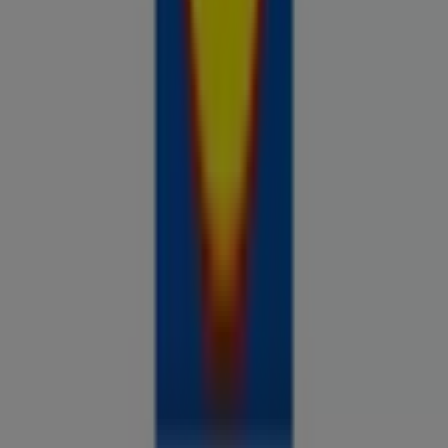
Prospecto.ee on osa Shopfully,
tehnoloogiaettevõttest, mis leiutab kohaliku ostlemise
üle maailma uuesti.
ETTEVÕTE
KONTAKT
Kategooriad
Kauplused