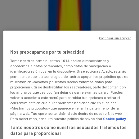
Lidl
10.0816.08
Hinnainfo kehtib kuni 16.8
Continuar sin aceptar
Viimased tunnid selle säästu kasutamiseks
Nos preocupamos por tu privacidad
Tanto nosotros como nuestros
1014
socios almacenamos y
Lidl
accedemos a datos personales, como datos de navegación o
identificadores únicos, en tu dispositivo. Si seleccionas Acepto, estarás
Ainult valitud Lidli poodides
permitiendo que las tecnologías de rastreo apoyen los propósitos que se
muestran en «nosotros y nuestros socios tratamos datos para
proporcionar». Si se deshabilitan los rastreadores, parte del contenido y
Viimased tunnid selle säästu kasutamiseks
los anuncios que ves podrían dejar de ser relevantes para ti. Puedes
Viimased tunnid selle säästu kasutamiseks
volver a acceder a este menú para cambiar tus opciones o retirar el
consentimiento en cualquier momento haciendo clic en el enlace
«Mostrar los propósitos» que aparece en el en la parte inferior de la
página web. Tus opciones tendrán efecto dentro de nuestro Sitio web.
Lidl
Para saber más, consulta nuestra política de privacidad.
Cookie policy
Tanto nosotros como nuestros asociados tratamos los
3.089.08
datos para proporcionar: