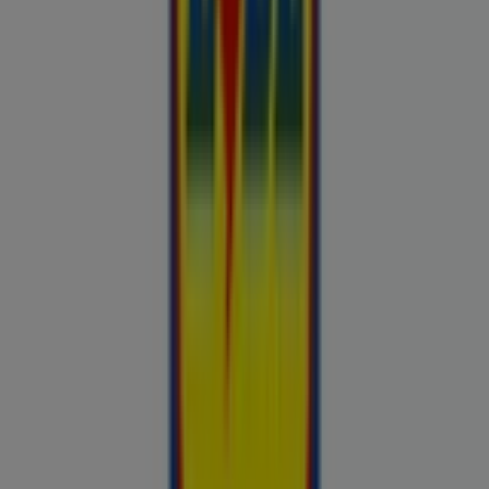
Britton
Otto
Bon prix
Pepco
Chicco
Takko fashion
Chilli
Lidl
kauplused sinu lähedal
tallinn
tartu
narva
parnu
kohtla-
jarve
viljandi
maardu
rakvere
kuressaare-kuressaare-
1498
sillamae
voru
viru
tori-tori-3952
haapsalu
valga
johvi
Vaata rohkem linnu