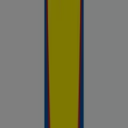
Sinu tööriist teadlike ostuotsuste
tegemiseks
Prospecto.ee on hindade võrdluse tööriist, mis aitab sul
hinnata kohalike kaupluste pakkumisi enne ostlemist. Sirvi
kohalike kaupluste kliendilehti ja aktuaalseid sooduspakkumisi
Rimist, Selverist, Maximast, Prismast, Coopist ja muudest
kauplustest — kõik ühes kohas — ja võrdle hindeid, et leida
parim väärtus sinu lähedal. Ära otsi ainult pakkumisi. Analüüsi
neid. Prospecto.ee lehega on iga ostuotsus toetatud
reaalsete ja ajakohasega hindade andmetega kauplustest,
mis on sulle olulised.
Reklaam