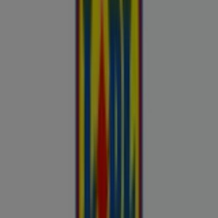
uluki liha
Kapellimänguaparaadid
veebikaamera
jäätis
LEGO
KLOTSID
telefonid
külmkapp
aiamööbel
mobiiltelefonid
Vaata pakkumisi poodide kataloogides
ja flaierites
Autoekspert
Automaailm
Buroomaailm
Kaubamaja
Kroonikeskus
Tooriista Market
Tupperware
Fixus24
Blåkläder