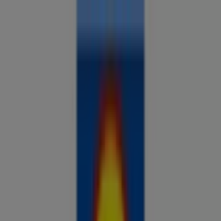
Sa oled siin:
Tallinn
Kõik
supermarketid
kodu- ja kehahooldus
DIY
autod ja
mootorid
lapsepõlv ja mängud
riided ja aksessuaarid
Reklaam
Võrdle hindeid ja leia parimad
pakkumised oma linnas
Tulevased pakkumised