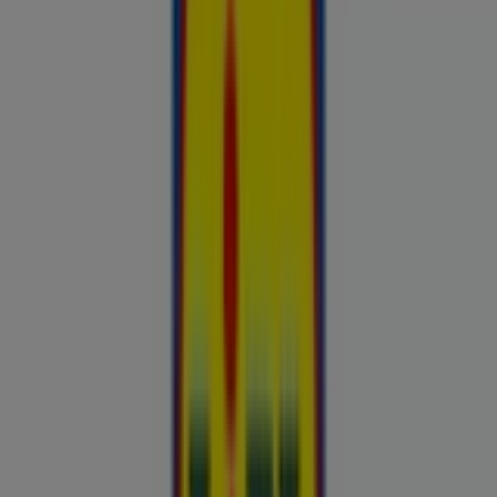
Hinnainfo kehtib kuni 31.8
Reklaam
Nutikas ostlemine: Täna kinnitatud
hinnasulad