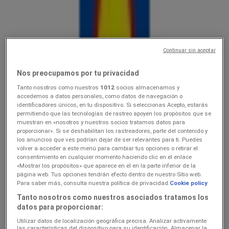
Lidl
Ainult valitud Lidli poodides
Continuar sin aceptar
Hinnainfo kehtib kuni 9.8
Just lisatud
Nos preocupamos por tu privacidad
Tanto nosotros como nuestros
1012
socios almacenamos y
accedemos a datos personales, como datos de navegación o
Lidl
identificadores únicos, en tu dispositivo. Si seleccionas Acepto, estarás
permitiendo que las tecnologías de rastreo apoyen los propósitos que se
muestran en «nosotros y nuestros socios tratamos datos para
3.089.08
proporcionar». Si se deshabilitan los rastreadores, parte del contenido y
los anuncios que ves podrían dejar de ser relevantes para ti. Puedes
Hinnainfo kehtib kuni 9.8
volver a acceder a este menú para cambiar tus opciones o retirar el
consentimiento en cualquier momento haciendo clic en el enlace
«Mostrar los propósitos» que aparece en el en la parte inferior de la
página web. Tus opciones tendrán efecto dentro de nuestro Sitio web.
Lidl
Para saber más, consulta nuestra política de privacidad.
Cookie policy
Tanto nosotros como nuestros asociados tratamos los
Koolitarvete kataloog 2026
datos para proporcionar:
Utilizar datos de localización geográfica precisa. Analizar activamente
Hinnainfo kehtib kuni 6.9
las características del dispositivo para su identificación. Almacenar la