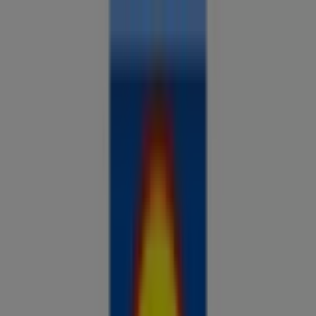
Sa oled siin:
Tallinn
Kõik
supermarketid
kodu- ja kehahooldus
DIY
autod ja
mootorid
lapsepõlv ja mängud
riided ja aksessuaarid
Reklaam
Võrdle hindeid ja leia parimad
pakkumised oma linnas
Just lisatud