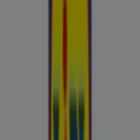
Nutikas ostlemine: Täna kinnitatud
hinnasulad
uluki liha
Kapellimänguaparaadid
veebikaamera
jäätis
LEGO
KLOTSID
telefonid
külmkapp
aiamööbel
mobiiltelefonid
Vaata pakkumisi poodide kataloogides
ja flaierites
Autoekspert