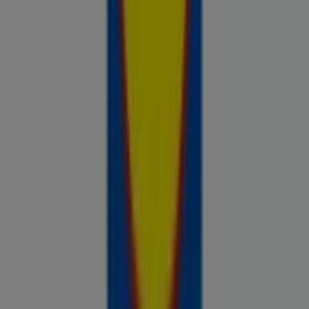
Prospecto.ee on osa Shopfully,
tehnoloogiaettevõttest, mis leiutab kohaliku ostlemise
üle maailma uuesti.
ETTEVÕTE