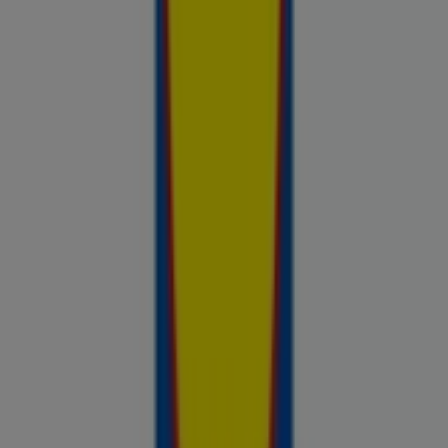
kauplustest — kõik ühes kohas — ja võrdle hindeid, et leida
parim väärtus sinu lähedal. Ära otsi ainult pakkumisi. Analüüsi
neid. Prospecto.ee lehega on iga ostuotsus toetatud
reaalsete ja ajakohasega hindade andmetega kauplustest,
mis on sulle olulised.
Reklaam