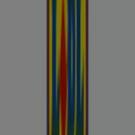
Automaailm
Buroomaailm
Kaubamaja
Kroonikeskus
Tooriista Market
Tupperware
Fixus24
Blåkläder
Britton
Otto
Bon prix
Pepco
Chicco