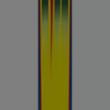
Takko fashion
Chilli
Lidl
kauplused sinu lähedal
tallinn
tartu
narva
parnu
kohtla-
jarve
viljandi
maardu
rakvere
kuressaare-kuressaare-
1498
sillamae
voru
viru
tori-tori-3952
haapsalu
valga
johvi
Vaata rohkem linnu
Sinu tööriist teadlike ostuotsuste
tegemiseks
Prospecto.ee on hindade võrdluse tööriist, mis aitab sul
hinnata kohalike kaupluste pakkumisi enne ostlemist. Sirvi
kohalike kaupluste kliendilehti ja aktuaalseid sooduspakkumisi
Rimist, Selverist, Maximast, Prismast, Coopist ja muudest