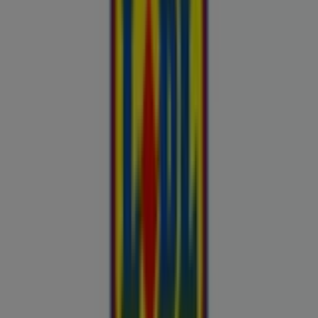
Automaailm
Buroomaailm
Kaubamaja
Kroonikeskus
Tooriista Market
Tupperware
Fixus24
Blåkläder
Britton
Otto
Bon prix
Pepco
Chicco