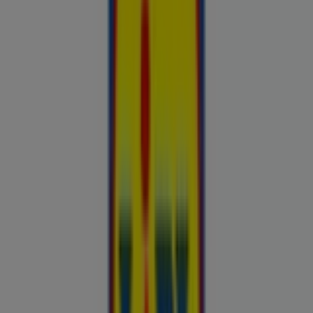
Nutikas ostlemine: Täna kinnitatud
hinnasulad
uluki liha
Kapellimänguaparaadid
veebikaamera
jäätis
LEGO
KLOTSID
telefonid
külmkapp
aiamööbel
mobiiltelefonid
Vaata pakkumisi poodide kataloogides
ja flaierites
Autoekspert