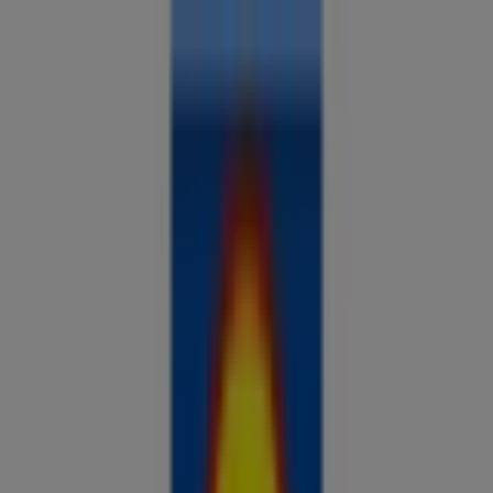
Sa oled siin:
Tallinn
Kõik
supermarketid
kodu- ja kehahooldus
DIY
autod ja
mootorid
lapsepõlv ja mängud
riided ja aksessuaarid
Reklaam
Võrdle hindeid ja leia parimad
pakkumised oma linnas
Just lisatud