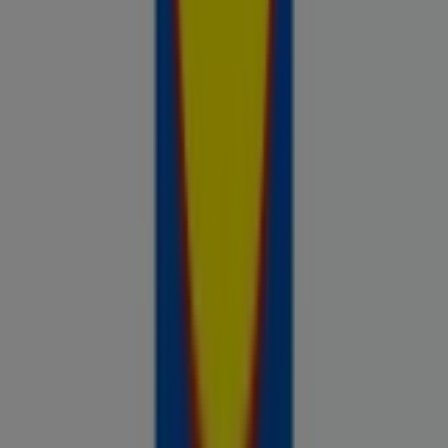
Prospecto.ee on osa Shopfully,
tehnoloogiaettevõttest, mis leiutab kohaliku ostlemise
üle maailma uuesti.
ETTEVÕTE