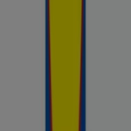
kauplustest — kõik ühes kohas — ja võrdle hindeid, et leida
parim väärtus sinu lähedal. Ära otsi ainult pakkumisi. Analüüsi
neid. Prospecto.ee lehega on iga ostuotsus toetatud
reaalsete ja ajakohasega hindade andmetega kauplustest,
mis on sulle olulised.
Reklaam