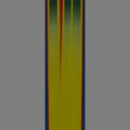
Takko fashion
Chilli
Lidl
kauplused sinu lähedal
tallinn
tartu
narva
parnu
kohtla-
jarve
viljandi
maardu
rakvere
kuressaare-kuressaare-
1498
sillamae
voru
viru
tori-tori-3952
haapsalu
valga
johvi
Vaata rohkem linnu
Sinu tööriist teadlike ostuotsuste
tegemiseks
Prospecto.ee on hindade võrdluse tööriist, mis aitab sul
hinnata kohalike kaupluste pakkumisi enne ostlemist. Sirvi
kohalike kaupluste kliendilehti ja aktuaalseid sooduspakkumisi
Rimist, Selverist, Maximast, Prismast, Coopist ja muudest