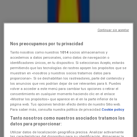
Lidl
Ainult valitud Lidli poodides
Continuar sin aceptar
Hinnainfo kehtib kuni 16.8
Just lisatud
Nos preocupamos por tu privacidad
Tanto nosotros como nuestros
1014
socios almacenamos y
accedemos a datos personales, como datos de navegación o
Lidl
identificadores únicos, en tu dispositivo. Si seleccionas Acepto, estarás
permitiendo que las tecnologías de rastreo apoyen los propósitos que se
muestran en «nosotros y nuestros socios tratamos datos para
10.0816.08
proporcionar». Si se deshabilitan los rastreadores, parte del contenido y
los anuncios que ves podrían dejar de ser relevantes para ti. Puedes
Hinnainfo kehtib kuni 16.8
volver a acceder a este menú para cambiar tus opciones o retirar el
consentimiento en cualquier momento haciendo clic en el enlace
«Mostrar los propósitos» que aparece en el en la parte inferior de la
página web. Tus opciones tendrán efecto dentro de nuestro Sitio web.
Lidl
Para saber más, consulta nuestra política de privacidad.
Cookie policy
Tanto nosotros como nuestros asociados tratamos los
Koolitarvete kataloog 2026
datos para proporcionar:
Utilizar datos de localización geográfica precisa. Analizar activamente
Hinnainfo kehtib kuni 6.9
las características del dispositivo para su identificación. Almacenar la