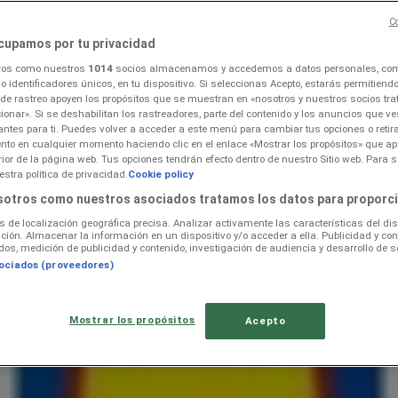
Co
cupamos por tu privacidad
tros como nuestros
1014
socios almacenamos y accedemos a datos personales, com
 identificadores únicos, en tu dispositivo. Si seleccionas Acepto, estarás permitiend
 de rastreo apoyen los propósitos que se muestran en «nosotros y nuestros socios tr
ionar». Si se deshabilitan los rastreadores, parte del contenido y los anuncios que ve
antes para ti. Puedes volver a acceder a este menú para cambiar tus opciones o retira
nto en cualquier momento haciendo clic en el enlace «Mostrar los propósitos» que ap
erior de la página web. Tus opciones tendrán efecto dentro de nuestro Sitio web. Para 
stra política de privacidad.
Cookie policy
sotros como nuestros asociados tratamos los datos para proporci
os de localización geográfica precisa. Analizar activamente las características del dis
ación. Almacenar la información en un dispositivo y/o acceder a ella. Publicidad y co
os, medición de publicidad y contenido, investigación de audiencia y desarrollo de se
sociados (proveedores)
Mostrar los propósitos
Acepto