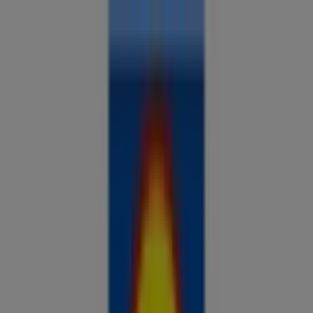
Sa oled siin:
Tallinn
Kõik
supermarketid
kodu- ja kehahooldus
DIY
autod ja
mootorid
lapsepõlv ja mängud
riided ja aksessuaarid
Reklaam
Võrdle hindeid ja leia parimad
pakkumised oma linnas
Just lisatud