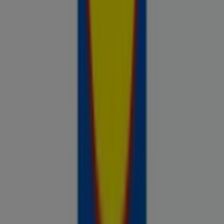
Prospecto.ee on osa Shopfully,
tehnoloogiaettevõttest, mis leiutab kohaliku ostlemise
üle maailma uuesti.
ETTEVÕTE