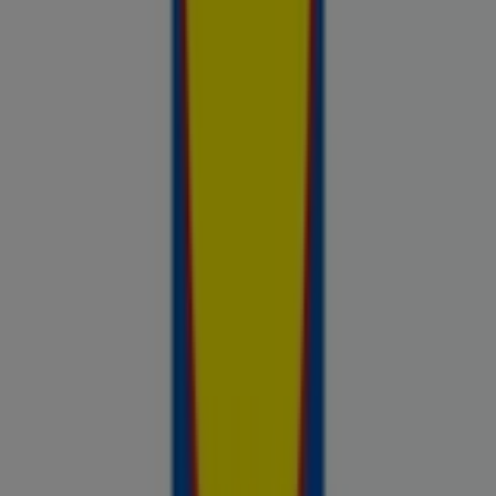
kauplustest — kõik ühes kohas — ja võrdle hindeid, et leida
parim väärtus sinu lähedal. Ära otsi ainult pakkumisi. Analüüsi
neid. Prospecto.ee lehega on iga ostuotsus toetatud
reaalsete ja ajakohasega hindade andmetega kauplustest,
mis on sulle olulised.
Reklaam