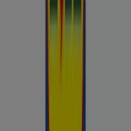
Takko fashion
Chilli
Lidl
kauplused sinu lähedal
tallinn
tartu
narva
parnu
kohtla-
jarve
viljandi
maardu
rakvere
kuressaare-kuressaare-
1498
sillamae
voru
viru
tori-tori-3952
haapsalu
valga
johvi
Vaata rohkem linnu
Sinu tööriist teadlike ostuotsuste
tegemiseks
Prospecto.ee on hindade võrdluse tööriist, mis aitab sul
hinnata kohalike kaupluste pakkumisi enne ostlemist. Sirvi
kohalike kaupluste kliendilehti ja aktuaalseid sooduspakkumisi
Rimist, Selverist, Maximast, Prismast, Coopist ja muudest