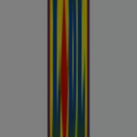
Automaailm
Buroomaailm
Kaubamaja
Kroonikeskus
Tooriista Market
Tupperware
Fixus24
Blåkläder
Britton
Otto
Bon prix
Pepco
Chicco