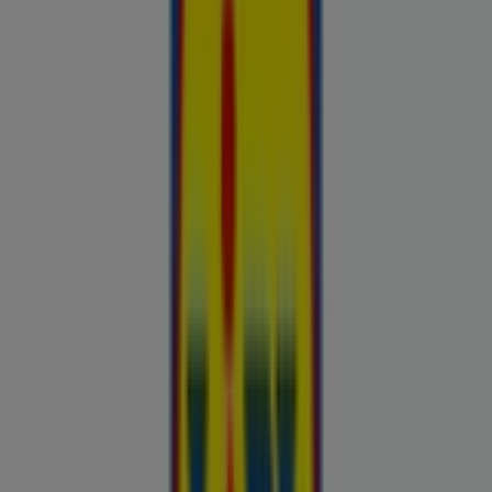
Nutikas ostlemine: Täna kinnitatud
hinnasulad
uluki liha
Kapellimänguaparaadid
veebikaamera
jäätis
LEGO
KLOTSID
telefonid
külmkapp
aiamööbel
mobiiltelefonid
Vaata pakkumisi poodide kataloogides
ja flaierites
Autoekspert