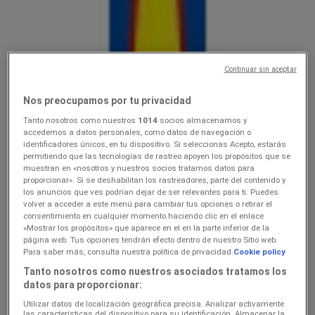
Lidl
Ainult valitud Lidli poodides
Continuar sin aceptar
Hinnainfo kehtib kuni 16.8
Just lisatud
Nos preocupamos por tu privacidad
Tanto nosotros como nuestros
1014
socios almacenamos y
accedemos a datos personales, como datos de navegación o
Lidl
identificadores únicos, en tu dispositivo. Si seleccionas Acepto, estarás
permitiendo que las tecnologías de rastreo apoyen los propósitos que se
muestran en «nosotros y nuestros socios tratamos datos para
10.0816.08
proporcionar». Si se deshabilitan los rastreadores, parte del contenido y
los anuncios que ves podrían dejar de ser relevantes para ti. Puedes
Hinnainfo kehtib kuni 16.8
volver a acceder a este menú para cambiar tus opciones o retirar el
consentimiento en cualquier momento haciendo clic en el enlace
«Mostrar los propósitos» que aparece en el en la parte inferior de la
página web. Tus opciones tendrán efecto dentro de nuestro Sitio web.
Lidl
Para saber más, consulta nuestra política de privacidad.
Cookie policy
Tanto nosotros como nuestros asociados tratamos los
Koolitarvete kataloog 2026
datos para proporcionar:
Utilizar datos de localización geográfica precisa. Analizar activamente
Hinnainfo kehtib kuni 6.9
las características del dispositivo para su identificación. Almacenar la