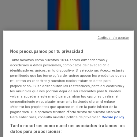
Lidl
10.0816.08
Hinnainfo kehtib kuni 16.8
Continuar sin aceptar
Viimased tunnid selle säästu kasutamiseks
Nos preocupamos por tu privacidad
Tanto nosotros como nuestros
1014
socios almacenamos y
Lidl
accedemos a datos personales, como datos de navegación o
identificadores únicos, en tu dispositivo. Si seleccionas Acepto, estarás
Ainult valitud Lidli poodides
permitiendo que las tecnologías de rastreo apoyen los propósitos que se
muestran en «nosotros y nuestros socios tratamos datos para
proporcionar». Si se deshabilitan los rastreadores, parte del contenido y
Viimased tunnid selle säästu kasutamiseks
los anuncios que ves podrían dejar de ser relevantes para ti. Puedes
Viimased tunnid selle säästu kasutamiseks
volver a acceder a este menú para cambiar tus opciones o retirar el
consentimiento en cualquier momento haciendo clic en el enlace
«Mostrar los propósitos» que aparece en el en la parte inferior de la
página web. Tus opciones tendrán efecto dentro de nuestro Sitio web.
Lidl
Para saber más, consulta nuestra política de privacidad.
Cookie policy
Tanto nosotros como nuestros asociados tratamos los
3.089.08
datos para proporcionar: