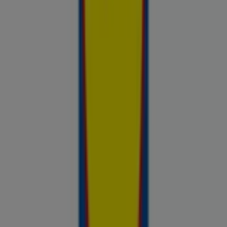
Sinu tööriist teadlike ostuotsuste
tegemiseks
Prospecto.ee on hindade võrdluse tööriist, mis aitab sul
hinnata kohalike kaupluste pakkumisi enne ostlemist. Sirvi
kohalike kaupluste kliendilehti ja aktuaalseid sooduspakkumisi
Rimist, Selverist, Maximast, Prismast, Coopist ja muudest
kauplustest — kõik ühes kohas — ja võrdle hindeid, et leida
parim väärtus sinu lähedal. Ära otsi ainult pakkumisi. Analüüsi
neid. Prospecto.ee lehega on iga ostuotsus toetatud
reaalsete ja ajakohasega hindade andmetega kauplustest,
mis on sulle olulised.
Reklaam