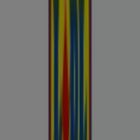
uluki liha
Kapellimänguaparaadid
veebikaamera
jäätis
LEGO
KLOTSID
telefonid
külmkapp
aiamööbel
mobiiltelefonid
Vaata pakkumisi poodide kataloogides
ja flaierites
Autoekspert
Automaailm
Buroomaailm
Kaubamaja
Kroonikeskus
Tooriista Market
Tupperware
Fixus24
Blåkläder