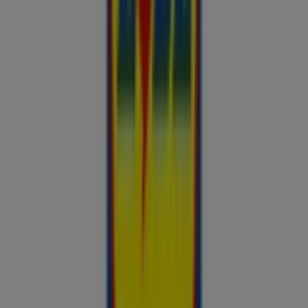
Britton
Otto
Bon prix
Pepco
Chicco
Takko fashion
Chilli
Lidl
kauplused sinu lähedal
tallinn
tartu
narva
parnu
kohtla-
jarve
viljandi
maardu
rakvere
kuressaare-kuressaare-
1498
sillamae
voru
viru
tori-tori-3952
haapsalu
valga
johvi
Vaata rohkem linnu