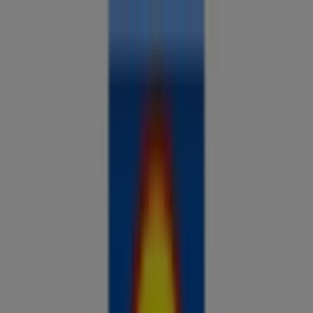
Sa oled siin:
Tallinn
Kõik
supermarketid
kodu- ja kehahooldus
DIY
autod ja
mootorid
lapsepõlv ja mängud
riided ja aksessuaarid
Reklaam
Võrdle hindeid ja leia parimad
pakkumised oma linnas
Tulevased pakkumised