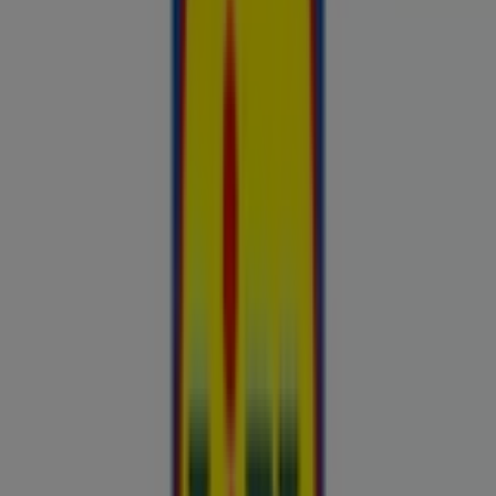
Hinnainfo kehtib kuni 31.8
Reklaam
Nutikas ostlemine: Täna kinnitatud
hinnasulad