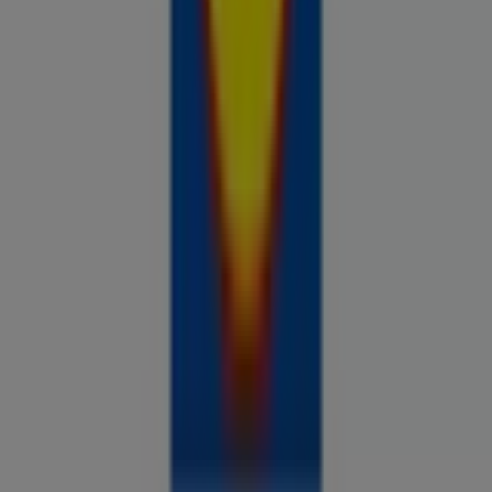
Prospecto.ee on osa Shopfully,
tehnoloogiaettevõttest, mis leiutab kohaliku ostlemise
üle maailma uuesti.
ETTEVÕTE
KONTAKT
Kategooriad
Kauplused