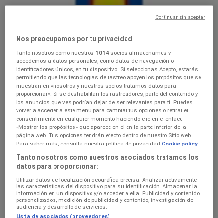
— kliendilehed ja parimad
pakkumised
Continuar sin aceptar
Nos preocupamos por tu privacidad
Viimased tunnid selle säästu kasutamiseks
Tanto nosotros como nuestros
1014
socios almacenamos y
accedemos a datos personales, como datos de navegación o
Lidl
identificadores únicos, en tu dispositivo. Si seleccionas Acepto, estarás
permitiendo que las tecnologías de rastreo apoyen los propósitos que se
Ainult valitud Lidli poodides
muestran en «nosotros y nuestros socios tratamos datos para
proporcionar». Si se deshabilitan los rastreadores, parte del contenido y
los anuncios que ves podrían dejar de ser relevantes para ti. Puedes
Viimased tunnid selle säästu kasutamiseks
volver a acceder a este menú para cambiar tus opciones o retirar el
Viimased tunnid selle säästu kasutamiseks
consentimiento en cualquier momento haciendo clic en el enlace
«Mostrar los propósitos» que aparece en el en la parte inferior de la
Lidl
página web. Tus opciones tendrán efecto dentro de nuestro Sitio web.
Para saber más, consulta nuestra política de privacidad.
Cookie policy
3.089.08
Tanto nosotros como nuestros asociados tratamos los
datos para proporcionar:
Viimased tunnid selle säästu kasutamiseks
Utilizar datos de localización geográfica precisa. Analizar activamente
las características del dispositivo para su identificación. Almacenar la
Lidl
información en un dispositivo y/o acceder a ella. Publicidad y contenido
personalizados, medición de publicidad y contenido, investigación de
audiencia y desarrollo de servicios.
Koolitarvete kataloog 2026
Lista de asociados (proveedores)