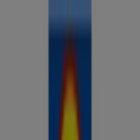
Sa oled siin:
Tallinn
Kõik
supermarketid
kodu- ja kehahooldus
DIY
autod ja
mootorid
lapsepõlv ja mängud
riided ja aksessuaarid
Reklaam
Võrdle hindeid ja leia parimad
pakkumised oma linnas
Tulevased pakkumised