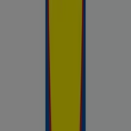
Sinu tööriist teadlike ostuotsuste
tegemiseks
Prospecto.ee on hindade võrdluse tööriist, mis aitab sul
hinnata kohalike kaupluste pakkumisi enne ostlemist. Sirvi
kohalike kaupluste kliendilehti ja aktuaalseid sooduspakkumisi
Rimist, Selverist, Maximast, Prismast, Coopist ja muudest
kauplustest — kõik ühes kohas — ja võrdle hindeid, et leida
parim väärtus sinu lähedal. Ära otsi ainult pakkumisi. Analüüsi
neid. Prospecto.ee lehega on iga ostuotsus toetatud
reaalsete ja ajakohasega hindade andmetega kauplustest,
mis on sulle olulised.
Reklaam