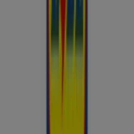
Britton
Otto
Bon prix
Pepco
Chicco
Takko fashion
Chilli
Lidl
kauplused sinu lähedal
tallinn
tartu
narva
parnu
kohtla-
jarve
viljandi
maardu
rakvere
kuressaare-kuressaare-
1498
sillamae
voru
viru
tori-tori-3952
haapsalu
valga
johvi
Vaata rohkem linnu