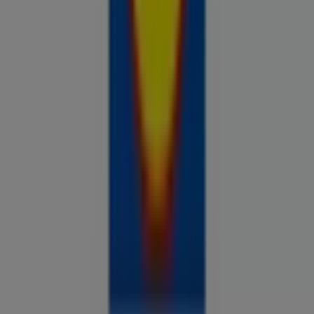
Prospecto.ee on osa Shopfully,
tehnoloogiaettevõttest, mis leiutab kohaliku ostlemise
üle maailma uuesti.
ETTEVÕTE
KONTAKT
Kategooriad
Kauplused