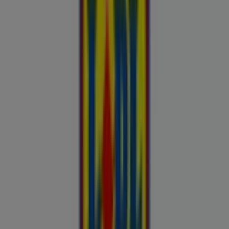
uluki liha
Kapellimänguaparaadid
veebikaamera
jäätis
LEGO
KLOTSID
telefonid
külmkapp
aiamööbel
mobiiltelefonid
Vaata pakkumisi poodide kataloogides
ja flaierites
Autoekspert
Automaailm
Buroomaailm
Kaubamaja
Kroonikeskus
Tooriista Market
Tupperware
Fixus24
Blåkläder