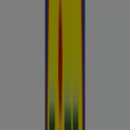
Hinnainfo kehtib kuni 31.8
Reklaam
Nutikas ostlemine: Täna kinnitatud
hinnasulad